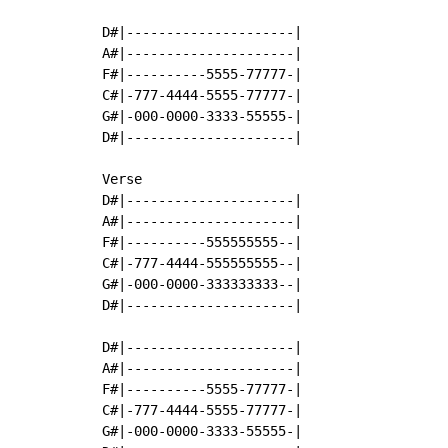
D#|---------------------|

A#|---------------------|

F#|----------5555-77777-|

C#|-777-4444-5555-77777-|

G#|-000-0000-3333-55555-|

D#|---------------------|

Verse

D#|---------------------|

A#|---------------------|

F#|----------555555555--|

C#|-777-4444-555555555--|

G#|-000-0000-333333333--|

D#|---------------------|

D#|---------------------|

A#|---------------------|

F#|----------5555-77777-|

C#|-777-4444-5555-77777-|

G#|-000-0000-3333-55555-|
