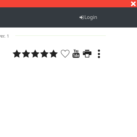
S
T
U
V
W
X
Y
Z
Login
ver. 1