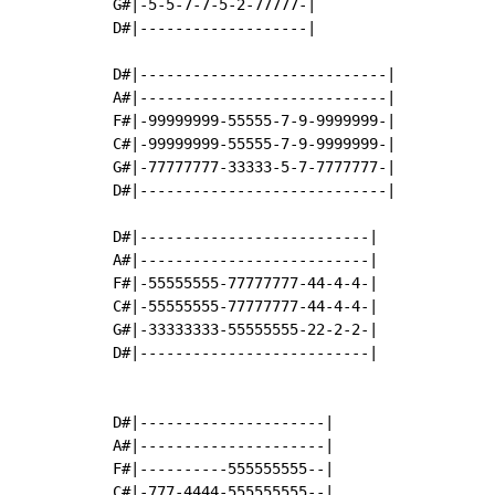
G#|-5-5-7-7-5-2-77777-|

D#|-------------------|

D#|----------------------------|

A#|----------------------------|

F#|-99999999-55555-7-9-9999999-|

C#|-99999999-55555-7-9-9999999-|

G#|-77777777-33333-5-7-7777777-|

D#|----------------------------|

D#|--------------------------|

A#|--------------------------|

F#|-55555555-77777777-44-4-4-|

C#|-55555555-77777777-44-4-4-|

G#|-33333333-55555555-22-2-2-|

D#|--------------------------|

D#|---------------------|

A#|---------------------|

F#|----------555555555--|

C#|-777-4444-555555555--|
