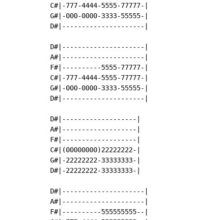
C#|-777-4444-5555-77777-|

G#|-000-0000-3333-55555-|

D#|---------------------|

D#|---------------------|

A#|---------------------|

F#|----------5555-77777-|

C#|-777-4444-5555-77777-|

G#|-000-0000-3333-55555-|

D#|---------------------|

D#|-------------------|

A#|-------------------|

F#|-------------------|

C#|(00000000)22222222-|

G#|-22222222-33333333-|

D#|-22222222-33333333-|

D#|---------------------|

A#|---------------------|

F#|----------555555555--|
