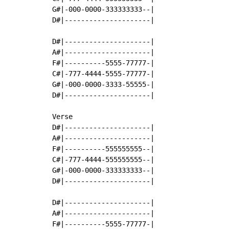
G#|-000-0000-333333333--|

D#|---------------------|

D#|---------------------|

A#|---------------------|

F#|----------5555-77777-|

C#|-777-4444-5555-77777-|

G#|-000-0000-3333-55555-|

D#|---------------------|

Verse

D#|---------------------|

A#|---------------------|

F#|----------555555555--|

C#|-777-4444-555555555--|

G#|-000-0000-333333333--|

D#|---------------------|

D#|---------------------|

A#|---------------------|

F#|----------5555-77777-|
