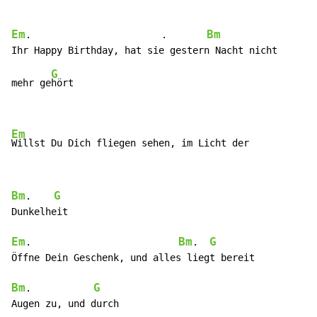
Em
Bm
.                       .       
G
mehr ge
hört

Em
Willst Du Dich fliegen sehen, im Licht der
Bm
G
.    
Dunkelheit

Em
Bm
G
.                          
.  
Öffne Dein Geschenk, und alles liegt bereit

Bm
G
.           
Augen zu, und durch
