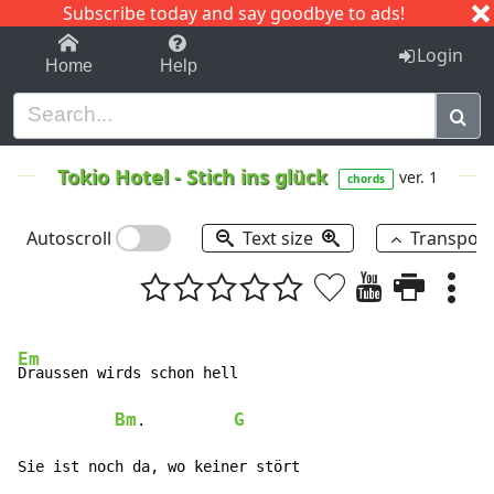
Subscribe today and say goodbye to ads!
1-9
A
B
C
D
E
F
G
H
I
J
K
Login
Home
Help
Tokio Hotel
-
Stich ins glück
ver. 1
chords
Autoscroll
Text size
Transpos
Em
Draussen wirds schon hell

Bm
G
.          
Sie ist noch da, wo keiner stört