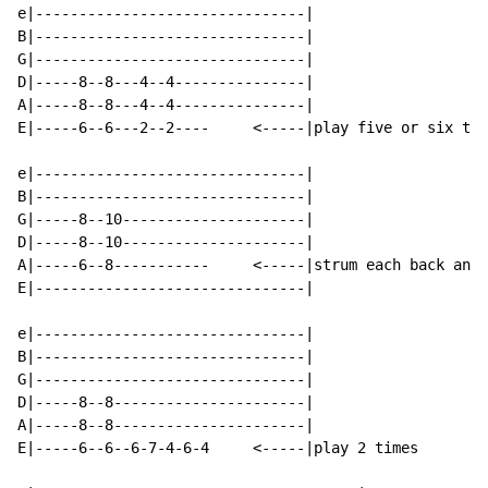
e|-------------------------------|

B|-------------------------------|

G|-------------------------------|

D|-----8--8---4--4---------------|

A|-----8--8---4--4---------------|

E|-----6--6---2--2----     <-----|play five or six tim
e|-------------------------------|

B|-------------------------------|

G|-----8--10---------------------|

D|-----8--10---------------------|

A|-----6--8-----------     <-----|strum each back and 
E|-------------------------------|

e|-------------------------------|

B|-------------------------------|

G|-------------------------------|

D|-----8--8----------------------|

A|-----8--8----------------------|

E|-----6--6--6-7-4-6-4     <-----|play 2 times
