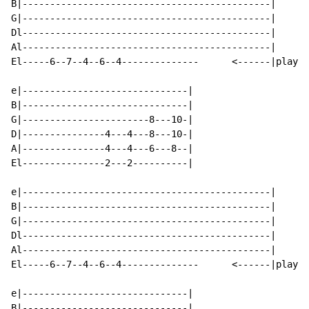
B|---------------------------------------------|

G|---------------------------------------------|

Dl---------------------------------------------|

Al---------------------------------------------|

El-----6--7--4--6--4--------------      <------|play 6
e|------------------------------|

B|------------------------------|

G|-----------------------8---10-|

D|---------------4---4---8---10-|

A|---------------4---4---6---8--|

El---------------2---2----------|

e|---------------------------------------------|

B|---------------------------------------------|

G|---------------------------------------------|

Dl---------------------------------------------|

Al---------------------------------------------|

El-----6--7--4--6--4--------------      <------|play 6
e|------------------------------|

B|------------------------------|
