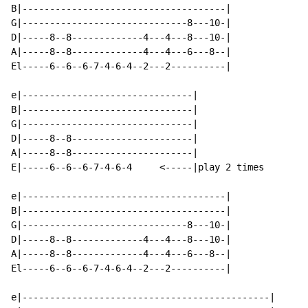
B|-------------------------------------|

G|------------------------------8---10-|

D|-----8--8-------------4---4---8---10-|

A|-----8--8-------------4---4---6---8--|

El-----6--6--6-7-4-6-4--2---2----------|

e|-------------------------------|

B|-------------------------------|

G|-------------------------------|

D|-----8--8----------------------|

A|-----8--8----------------------|

E|-----6--6--6-7-4-6-4     <-----|play 2 times

e|-------------------------------------|

B|-------------------------------------|

G|------------------------------8---10-|

D|-----8--8-------------4---4---8---10-|

A|-----8--8-------------4---4---6---8--|

El-----6--6--6-7-4-6-4--2---2----------|

e|---------------------------------------------|
