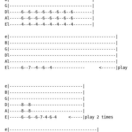
G|-----------------------------------|

Dl-----6--6--6--6--6--6--6--6--------|

Al-----6--6--6--6--6--6--6--6--------|

El-----4--4--4--4--4--4--4--4--------|

e|---------------------------------------------|

B|---------------------------------------------|

G|---------------------------------------------|

Dl---------------------------------------------|

Al---------------------------------------------|

El-----6--7--4--6--4--------------      <------|play 7
e|-------------------------------|

B|-------------------------------|

G|-------------------------------|

D|-----8--8----------------------|

A|-----8--8----------------------|

E|-----6--6--6-7-4-6-4     <-----|play 2 times

e|-------------------------------------|
