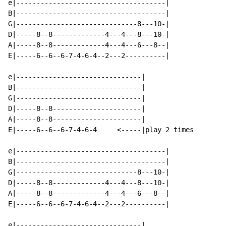
e|-------------------------------------|

B|-------------------------------------|

G|------------------------------8---10-|

D|-----8--8-------------4---4---8---10-|

A|-----8--8-------------4---4---6---8--|

E|-----6--6--6-7-4-6-4--2---2----------|

e|-------------------------------|

B|-------------------------------|

G|-------------------------------|

D|-----8--8----------------------|

A|-----8--8----------------------|

E|-----6--6--6-7-4-6-4     <-----|play 2 times

e|-------------------------------------|

B|-------------------------------------|

G|------------------------------8---10-|

D|-----8--8-------------4---4---8---10-|

A|-----8--8-------------4---4---6---8--|

E|-----6--6--6-7-4-6-4--2---2----------|

e|-------------------------------|
