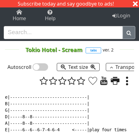
Subscribe today and say goodbye to ads!
1-9
A
B
C
D
E
F
G
H
I
J
K
Login
Home
Help
Tokio Hotel
-
Scream
ver. 2
tabs
Autoscroll
Text size
Transpos
e|-------------------------------|

B|-------------------------------|

G|-------------------------------|

D|-----8--8----------------------|

A|-----8--8----------------------|

E|-----6--6--6-7-4-6-4     <-----|play four times
