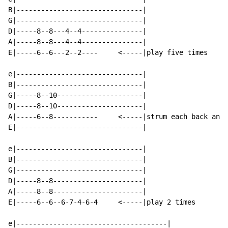
B|-------------------------------|

G|-------------------------------|

D|-----8--8---4--4---------------|

A|-----8--8---4--4---------------|

E|-----6--6---2--2----     <-----|play five times

e|-------------------------------|

B|-------------------------------|

G|-----8--10---------------------|

D|-----8--10---------------------|

A|-----6--8-----------     <-----|strum each back and 
E|-------------------------------|

e|-------------------------------|

B|-------------------------------|

G|-------------------------------|

D|-----8--8----------------------|

A|-----8--8----------------------|

E|-----6--6--6-7-4-6-4     <-----|play 2 times

e|-------------------------------------|
