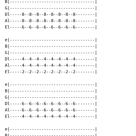
B|-----------------------------------|

G|-----------------------------------|

Dl-----8--8--8--8--8--8--8--8--------|

Al-----8--8--8--8--8--8--8--8--------|

El-----6--6--6--6--6--6--6--6--------|

e|-----------------------------------|

B|-----------------------------------|

G|-----------------------------------|

Dl-----4--4--4--4--4--4--4--4--------|

Al-----4--4--4--4--4--4--4--4--------|

El-----2--2--2--2--2--2--2--2--------|

e|-----------------------------------|

B|-----------------------------------|

G|-----------------------------------|

Dl-----6--6--6--6--6--6--6--6--------|

Al-----6--6--6--6--6--6--6--6--------|

El-----4--4--4--4--4--4--4--4--------|

e|-----------------------------------|

B|-----------------------------------|
