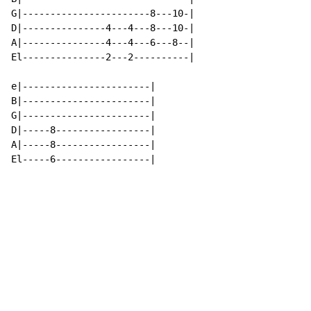
G|-----------------------8---10-|

D|---------------4---4---8---10-|

A|---------------4---4---6---8--|

El---------------2---2----------|

e|-----------------------|

B|-----------------------|

G|-----------------------|

D|-----8-----------------|

A|-----8-----------------|

El-----6-----------------|