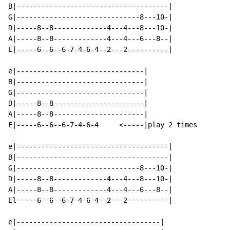
B|-------------------------------------|

G|------------------------------8---10-|

D|-----8--8-------------4---4---8---10-|

A|-----8--8-------------4---4---6---8--|

E|-----6--6--6-7-4-6-4--2---2----------|

e|-------------------------------|

B|-------------------------------|

G|-------------------------------|

D|-----8--8----------------------|

A|-----8--8----------------------|

E|-----6--6--6-7-4-6-4     <-----|play 2 times

e|-------------------------------------|

B|-------------------------------------|

G|------------------------------8---10-|

D|-----8--8-------------4---4---8---10-|

A|-----8--8-------------4---4---6---8--|

El-----6--6--6-7-4-6-4--2---2----------|

e|-----------------------------------|
