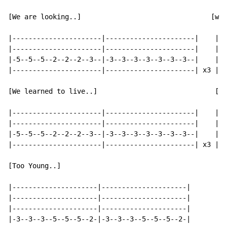
[We are looking..]                                [wid
|----------------------|----------------------|    |--
|----------------------|----------------------|    |--
|-5--5--5--2--2--2--3--|-3--3--3--3--3--3--3--|    |--
|----------------------|----------------------| x3 |-2
[We learned to live..]                             [Mo
|----------------------|----------------------|    |--
|----------------------|----------------------|    |--
|-5--5--5--2--2--2--3--|-3--3--3--3--3--3--3--|    |--
|----------------------|----------------------| x3 |-2
[Too Young..]

|---------------------|---------------------|

|---------------------|---------------------|

|---------------------|---------------------|

|-3--3--3--5--5--5--2-|-3--3--3--5--5--5--2-|
