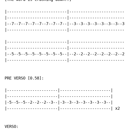
|--------------------------|--------------------------
|--------------------------|--------------------------
|--7--7--7--7--7--7--7--7--|--3--3--3--3--3--3--3--3--
|--------------------------|--------------------------
|--------------------------|--------------------------
|--------------------------|--------------------------
|--5--5--5--5--5--5--5--5--|--2--2--2--2--2--2--2--2--
|--------------------------|--------------------------
PRE VERSO [0.58]:

|----------------------|----------------------|

|----------------------|----------------------|

|-5--5--5--2--2--2--3--|-3--3--3--3--3--3--3--|

|----------------------|----------------------| x2

VERSO:
