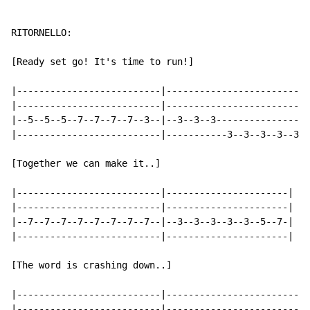
RITORNELLO:

[Ready set go! It's time to run!]

|--------------------------|-------------------------|

|--------------------------|-------------------------|

|--5--5--5--7--7--7--7--3--|--3--3--3----------------|

|--------------------------|-----------3--3--3--3--3-|
[Together we can make it..]

|--------------------------|----------------------|

|--------------------------|----------------------|

|--7--7--7--7--7--7--7--7--|--3--3--3--3--3--5--7-|

|--------------------------|----------------------|

[The word is crashing down..]

|--------------------------|--------------------------
|--------------------------|--------------------------