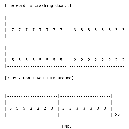
[The word is crashing down..]

|--------------------------|--------------------------
|--------------------------|--------------------------
|--7--7--7--7--7--7--7--7--|--3--3--3--3--3--3--3--3--
|--------------------------|--------------------------
|--------------------------|--------------------------
|--------------------------|--------------------------
|--5--5--5--5--5--5--5--5--|--2--2--2--2--2--2--2--2--
|--------------------------|--------------------------
[3.05 - Don't you turn around]

|----------------------|----------------------|

|----------------------|----------------------|

|-5--5--5--2--2--2--3--|-3--3--3--3--3--3--3--|

|----------------------|----------------------| x5

                         END:
