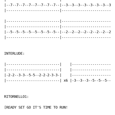
|--7--7--7--7--7--7--7--7--|--3--3--3--3--3--3--3--3--
|--------------------------|--------------------------
|--------------------------|--------------------------
|--------------------------|--------------------------
|--5--5--5--5--5--5--5--5--|--2--2--2--2--2--2--2--2--
|--------------------------|--------------------------
INTERLUDE:

|--------------------------|    |---------------------
|--------------------------|    |---------------------
|-2-2--3-3--5-5--2-2-2-3-3-|    |---------------------
|--------------------------| x6 |-3--3--3--5--5--5--2-
RITORNELLO1:

[READY SET GO IT'S TIME TO RUN!
