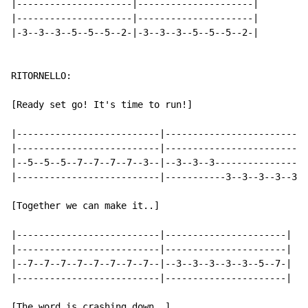
|---------------------|---------------------|

|---------------------|---------------------|

|-3--3--3--5--5--5--2-|-3--3--3--5--5--5--2-|

RITORNELLO:

[Ready set go! It's time to run!]

|--------------------------|-------------------------|

|--------------------------|-------------------------|

|--5--5--5--7--7--7--7--3--|--3--3--3----------------|

|--------------------------|-----------3--3--3--3--3-|
[Together we can make it..]

|--------------------------|----------------------|

|--------------------------|----------------------|

|--7--7--7--7--7--7--7--7--|--3--3--3--3--3--5--7-|

|--------------------------|----------------------|

[The word is crashing down..]
