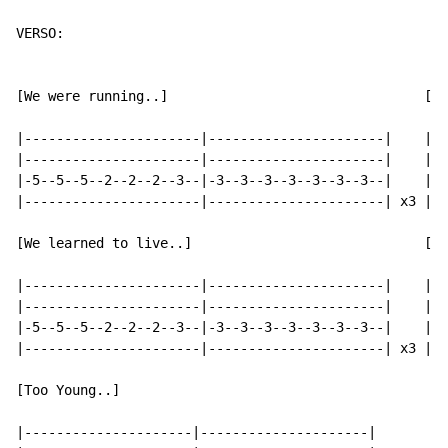
VERSO:

[We were running..]                                [Be
|----------------------|----------------------|    |--
|----------------------|----------------------|    |--
|-5--5--5--2--2--2--3--|-3--3--3--3--3--3--3--|    |--
|----------------------|----------------------| x3 |-2
[We learned to live..]                             [Do
|----------------------|----------------------|    |--
|----------------------|----------------------|    |--
|-5--5--5--2--2--2--3--|-3--3--3--3--3--3--3--|    |--
|----------------------|----------------------| x3 |-2
[Too Young..]

|---------------------|---------------------|
