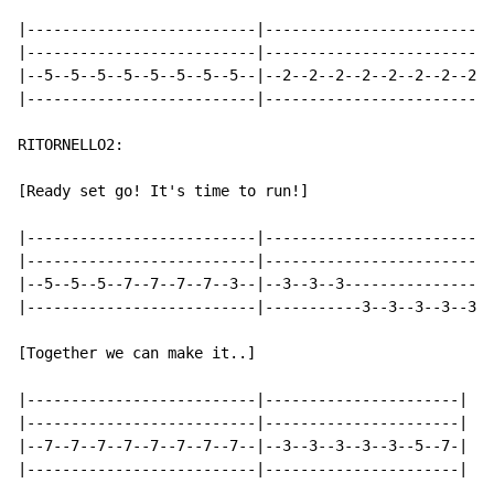
|--------------------------|--------------------------
|--------------------------|--------------------------
|--5--5--5--5--5--5--5--5--|--2--2--2--2--2--2--2--2--
|--------------------------|--------------------------
RITORNELLO2:

[Ready set go! It's time to run!]

|--------------------------|-------------------------|

|--------------------------|-------------------------|

|--5--5--5--7--7--7--7--3--|--3--3--3----------------|

|--------------------------|-----------3--3--3--3--3-|
[Together we can make it..]

|--------------------------|----------------------|

|--------------------------|----------------------|

|--7--7--7--7--7--7--7--7--|--3--3--3--3--3--5--7-|

|--------------------------|----------------------|
