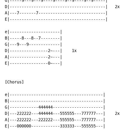
G|-----9---9---9----9----9--9----9--9-----|

D|----------------------------------------|   2x

A|---7-------7----------------------------|

E|----------------------------------------|

e|---------------------|

B|-----8---8--7--------|

G|---9---9-------------|

D|----------------2~---|    1x

A|----------------2~---|

E|----------------0~---|

[Chorus]

e|---------------------------------------|

B|---------------------------------------|

G|------------444444---------------------|

D|---222222---444444---555555---777777---|    2x

A|---222222---222222---555555---777777---|

E|---000000------------333333---555555---|
