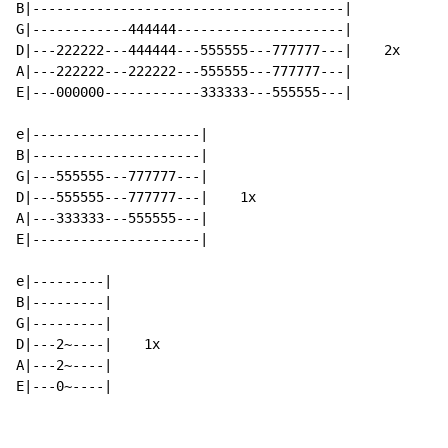
B|---------------------------------------|

G|------------444444---------------------|

D|---222222---444444---555555---777777---|    2x

A|---222222---222222---555555---777777---|

E|---000000------------333333---555555---|

e|---------------------|

B|---------------------|

G|---555555---777777---|

D|---555555---777777---|    1x

A|---333333---555555---|

E|---------------------|

e|---------|

B|---------|

G|---------|

D|---2~----|    1x

A|---2~----|

E|---0~----|
