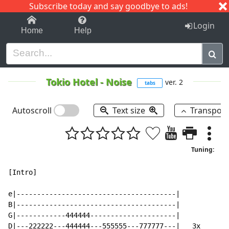
Subscribe today and say goodbye to ads!
1-9
A
B
C
D
E
F
G
H
I
J
K
Login
Home
Help
Tokio Hotel
-
Noise
ver. 2
tabs
Autoscroll
Text size
Transpos
Tuning:
[Intro]

e|---------------------------------------|

B|---------------------------------------|

G|------------444444---------------------|

D|---222222---444444---555555---777777---|   3x
