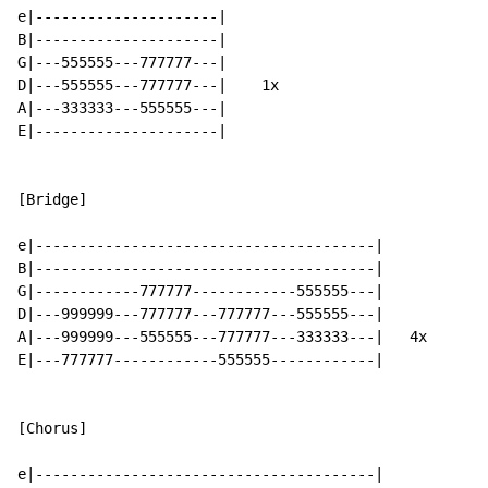
e|---------------------|

B|---------------------|

G|---555555---777777---|

D|---555555---777777---|    1x

A|---333333---555555---|

E|---------------------|

[Bridge]

e|---------------------------------------|

B|---------------------------------------|

G|------------777777------------555555---|

D|---999999---777777---777777---555555---|

A|---999999---555555---777777---333333---|   4x

E|---777777------------555555------------|

[Chorus]

e|---------------------------------------|
