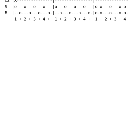
C2 |X---------------|----------------|----------------
S  |o---o---o---o---|o---o---o---o---|o-o---o---o-o---
B  |--o---o---o---o-|--o---o---o---o-|o-o---o---o-o---
    1 + 2 + 3 + 4 +  1 + 2 + 3 + 4 +  1 + 2 + 3 + 4 +