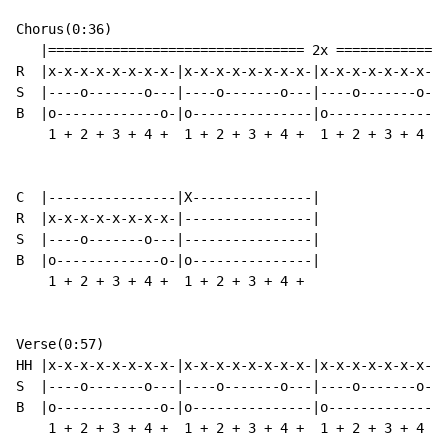
Chorus(0:36)

   |================================ 2x ==============
R  |x-x-x-x-x-x-x-x-|x-x-x-x-x-x-x-x-|x-x-x-x-x-x-x-x-
S  |----o-------o---|----o-------o---|----o-------o---
B  |o-------------o-|o---------------|o-------------o-
    1 + 2 + 3 + 4 +  1 + 2 + 3 + 4 +  1 + 2 + 3 + 4 + 
C  |----------------|X---------------|

R  |x-x-x-x-x-x-x-x-|----------------|

S  |----o-------o---|----------------|

B  |o-------------o-|o---------------|

    1 + 2 + 3 + 4 +  1 + 2 + 3 + 4 +

Verse(0:57)

HH |x-x-x-x-x-x-x-x-|x-x-x-x-x-x-x-x-|x-x-x-x-x-x-x-x-
S  |----o-------o---|----o-------o---|----o-------o---
B  |o-------------o-|o---------------|o-------------o-
    1 + 2 + 3 + 4 +  1 + 2 + 3 + 4 +  1 + 2 + 3 + 4 + 