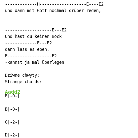
-------------H-------------------E----E2

und dann mit Gott nochmal drüber reden,

-------------------E---E2

Und hast du keinen Bock

-------------E---E2

dann lass es eben,

E------------------E2

-kannst ja mal überlegen

Dziwne chwyty:

Aadd2
E|-0-|

B|-0-|

G|-2-|

D|-2-|
