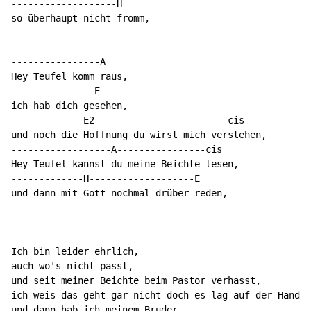
-------------------H

so überhaupt nicht fromm,

----------------A

Hey Teufel komm raus,

---------------E

ich hab dich gesehen,

-------------E2------------------------cis

und noch die Hoffnung du wirst mich verstehen,

------------------A----------------cis

Hey Teufel kannst du meine Beichte lesen,

-------------H-------------------E

und dann mit Gott nochmal drüber reden,

Ich bin leider ehrlich,

auch wo's nicht passt,

und seit meiner Beichte beim Pastor verhasst,

ich weis das geht gar nicht doch es lag auf der Hand,

und dann hab ich meinem Bruder,
