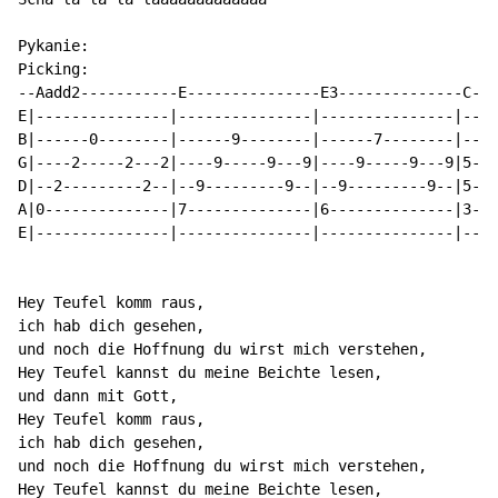
Pykanie:

Picking:

--Aadd2-----------E---------------E3--------------C-C-
E|---------------|---------------|---------------|----
B|------0--------|------9--------|------7--------|----
G|----2-----2---2|----9-----9---9|----9-----9---9|5-5-
D|--2---------2--|--9---------9--|--9---------9--|5-5-
A|0--------------|7--------------|6--------------|3-3-
E|---------------|---------------|---------------|----
Hey Teufel komm raus,

ich hab dich gesehen,

und noch die Hoffnung du wirst mich verstehen,

Hey Teufel kannst du meine Beichte lesen,

und dann mit Gott,

Hey Teufel komm raus,

ich hab dich gesehen,

und noch die Hoffnung du wirst mich verstehen,

Hey Teufel kannst du meine Beichte lesen,
