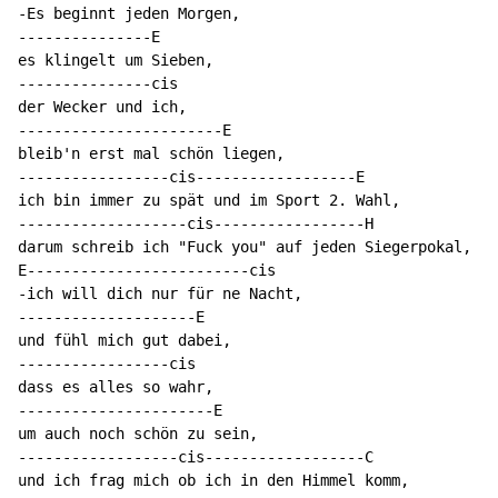
-Es beginnt jeden Morgen,

---------------E

es klingelt um Sieben,

---------------cis

der Wecker und ich,

-----------------------E

bleib'n erst mal schön liegen,

-----------------cis------------------E

ich bin immer zu spät und im Sport 2. Wahl,

-------------------cis-----------------H

darum schreib ich "Fuck you" auf jeden Siegerpokal,

E-------------------------cis

-ich will dich nur für ne Nacht,

--------------------E

und fühl mich gut dabei,

-----------------cis

dass es alles so wahr,

----------------------E

um auch noch schön zu sein,

------------------cis------------------C

und ich frag mich ob ich in den Himmel komm,
