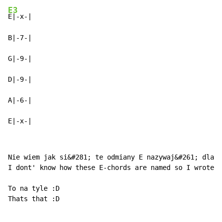
E3
E|-x-|

B|-7-|

G|-9-|

D|-9-|

A|-6-|

E|-x-|
Nie wiem jak si&#281; te odmiany E nazywaj&#261; dlate
I dont' know how these E-chords are named so I wrote E
To na tyle :D

Thats that :D