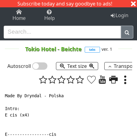
Subscribe today and say goodbye to ads!
1-9
A
B
C
D
E
F
G
H
I
J
K
Login
Home
Help
Tokio Hotel
-
Beichte
ver. 1
tabs
Autoscroll
Text size
Transpos
Made By Dryndal - Polska

Intro:

E cis (x4)

E-----------------cis
