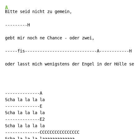
A
Bitte seid nicht zu gemein,

---------H

gebt mir noch ne Chance - oder zwei,

-----fis-----------------------------A------------H

oder lasst mich wenigstens der Engel in der Hölle sein
--------------A

Scha la la la la

--------------E

Scha la la la la

--------------E2

Scha la la la la

--------------CCCCCCCCCCCCCCCC

Scha la la la laaaaaaaaaaaaa
