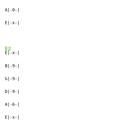
A|-0-|

E|-x-|
E2
E|-x-|

B|-9-|

G|-9-|

D|-9-|

A|-6-|

E|-x-|