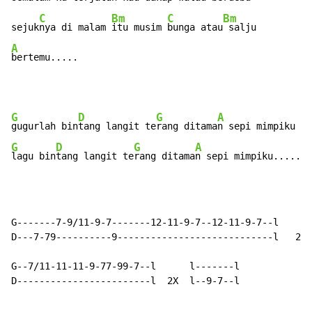
C
Bm
C
Bm
sejuk
nya di malam 
itu musim 
bunga atau
A
bertemu.....
G
D
G
A
gugurlah bin
tang langit te
rang ditama
G
D
G
A
lagu bin
tang langit te
rang ditama
n sepi mimpiku.....
G-------7-9/11-9-7-------12-11-9-7--12-11-9-7--l

D---7-79----------9----------------------------l   2X

G--7/11-11-11-9-77-99-7--l      l-------l

D------------------------l  2X  l--9-7--l

......................................................