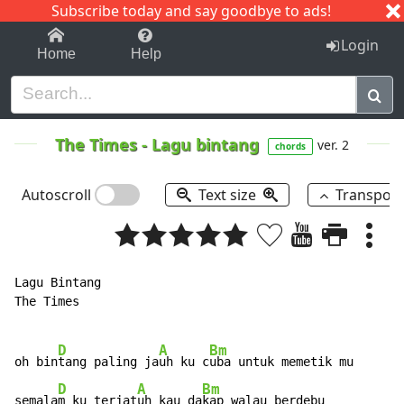
Subscribe today and say goodbye to ads!
1-9
A
B
C
D
E
F
G
H
I
J
K
Login
Home
Help
The Times
-
Lagu bintang
ver. 2
chords
Autoscroll
Text size
Transpos
Lagu Bintang

The Times

D
A
Bm
oh bin
tang paling ja
uh ku c
uba untuk memetik mu

D
A
Bm
semala
m ku terjat
uh kau da
kap walau berdebu
