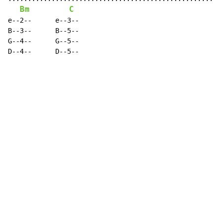
Bm
C
e--2--      e--3--

B--3--      B--5--

G--4--      G--5--

D--4--      D--5--