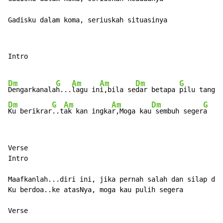
Gadisku dalam koma, seriuskah situasinya
Intro

Dm
G
Am
Am
Dm
G
Dengarkanala
h...
lagu in
i,bila se
dar betapa 
pilu tangis
Dm
G
Am
Am
Dm
G
Ku berikrar
..t
ak kan ingka
r,Moga kau
 sembuh seger
a
Verse

Intro

Maafkanlah...diri ini, jika pernah salah dan silap den
Ku berdoa..ke atasNya, moga kau pulih segera

Verse
