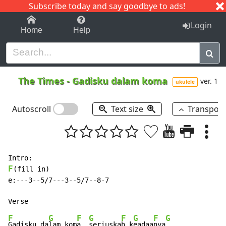
Subscribe today and say goodbye to ads!
1-9
A
B
C
D
E
F
G
H
I
J
K
Login
Home
Help
The Times
-
Gadisku dalam koma
ver. 1
ukulele
Autoscroll
Text size
Transpos
F
(fill in)

e:---3--5/7---3--5/7--8-7

F
G
F
G
F
G
F
G
Gadisku da
lam kom
a, 
seriuska
h k
eadaa
nya