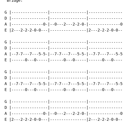
 Bridge:

G |----------------|----------------|----------------|
D |----------------|----------------|----------------|
A |--------------0-|--0---2---2-2-0-|--------------0-|
E |2---2-2-2-0-0---|----------------|2---2-2-2-0-0---|
G |----------------|----------------|----------------|
D |----------------|----------------|----------------|
A |--7-7---7---5-5-|--7-7---7---5-5-|--7-7---7---5-5-|
E |------0---0-----|------0---0-----|------0---0-----|
G |----------------|----------------|----------------|
D |----------------|----------------|----------------|
A |--7-7---7---5-5-|--7-7---7---5-5-|--7-7---7---5-5-|
E |------0---0-----|------0---0-----|------0---0-----|
G |----------------|----------------|----------------|
D |----------------|----------------|----------------|
A |--------------0-|--0---2---2-2-0-|--------------0-|
E |2---2-2-2-0-0---|----------------|2---2-2-2-0-0---|