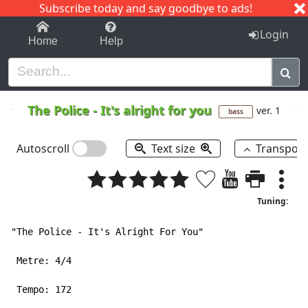
Subscribe today and say goodbye to ads!
1-9
A
B
C
D
E
F
G
H
I
J
K
Login
Home
Help
The Police
-
It's alright for you
ver. 1
bass
Autoscroll
Text size
Transpos
Tuning:
"The Police - It's Alright For You"

 Metre: 4/4

 Tempo: 172
