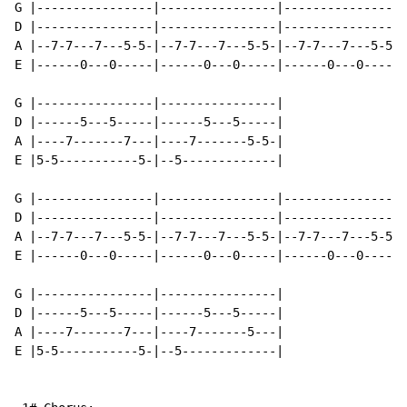
G |----------------|----------------|----------------|
D |----------------|----------------|----------------|
A |--7-7---7---5-5-|--7-7---7---5-5-|--7-7---7---5-5-|
E |------0---0-----|------0---0-----|------0---0-----|
G |----------------|----------------|

D |------5---5-----|------5---5-----|

A |----7-------7---|----7-------5-5-|

E |5-5-----------5-|--5-------------|

G |----------------|----------------|----------------|
D |----------------|----------------|----------------|
A |--7-7---7---5-5-|--7-7---7---5-5-|--7-7---7---5-5-|
E |------0---0-----|------0---0-----|------0---0-----|
G |----------------|----------------|

D |------5---5-----|------5---5-----|

A |----7-------7---|----7-------5---|

E |5-5-----------5-|--5-------------|
