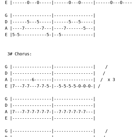
E |------0---0-----|------0---0-----|------0---0-----|
G |----------------|----------------|

D |------5---5-----|------5---5-----|

A |----7-------7---|----7-------5---|

E |5-5-----------5-|--5-------------|

 3# Chorus:

G |----------------|----------------|    /

D |----------------|----------------|   /

A |--------6-------|----------------|  /  x 3

E |7---7-7---7-7-5-|--5-5-5-5-0-0-0-| /

G |----------------|----------------|

D |----------------|----------------|

A |7---7-7-7-7-7-7-|--7-7-7-7-7-7---|

E |----------------|----------------|

G |----------------|----------------|    /
