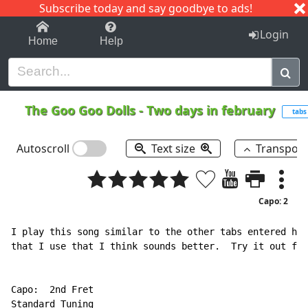
Subscribe today and say goodbye to ads!
1-9
A
B
C
D
E
F
G
H
I
J
K
Login
Home
Help
The Goo Goo Dolls
-
Two days in february
tabs
Autoscroll
Text size
Transpos
Capo: 2
I play this song similar to the other tabs entered her
that I use that I think sounds better.  Try it out for
Capo:  2nd Fret

Standard Tuning
