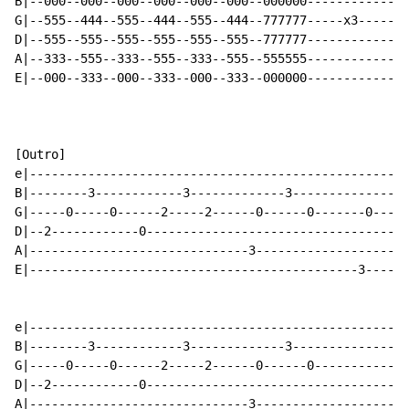
B|--000--000--000--000--000--000--000000--------------
G|--555--444--555--444--555--444--777777-----x3-------
D|--555--555--555--555--555--555--777777--------------
A|--333--555--333--555--333--555--555555--------------
E|--000--333--000--333--000--333--000000--------------
[Outro]

e|----------------------------------------------------
B|--------3------------3-------------3--------------3-
G|-----0-----0------2-----2------0------0-------0-----
D|--2------------0------------------------------------
A|------------------------------3---------------------
E|---------------------------------------------3------
e|----------------------------------------------------
B|--------3------------3-------------3----------------
G|-----0-----0------2-----2------0------0-------------
D|--2------------0------------------------------------
A|------------------------------3---------------------