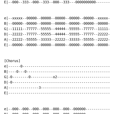
E|--000--333--000--333--000--333---0000000000---------
e|--xxxxx--00000--00000--00000--00000--00000--xxxxx---
B|--00000--00000--00000--00000--00000--00000--00000---
G|--11111--77777--55555--44444--55555--77777--11111---
D|--22222--77777--55555--44444--55555--77777--22222---
A|--22222--55555--33333--22222--33333--55555--22222---
E|--00000--00000--00000--00000--00000--00000--00000---
[Chorus]

e|------0---------------------------------------------
B|----0---0-------------------------------------------
G|-0--------0-----------x2----------------------------
D|-0--------------------------------------------------
A|---------------3------------------------------------
E|----------------------------------------------------
e|--000--000--000--000--000--000--000000--------------