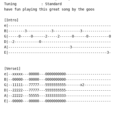
Tuning            : Standard

have fun playing this great song by the goos

[Intro]

e|----------------------------------------------------
B|--------3------------3-------------3----------------
G|-----0-----0------2-----2------0------0----------0--
D|--2------------0------------------------------------
A|------------------------------3---------------------
E|------------------------------------------------3---
[Verse1]

e|--xxxxx---00000---0000000000------------------------
B|--00000---00000---0000000000------------------------
G|--11111---77777---5555555555-------x2---------------
D|--22222---77777---5555555555------------------------
A|--22222---55555---3333333333------------------------
E|--00000---00000---0000000000------------------------