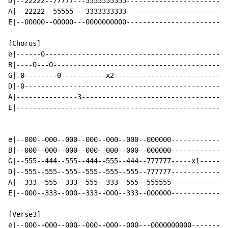
D|--22222--77777---5555555555-------------------------
A|--22222--55555---3333333333-------------------------
E|--00000--00000---0000000000-------------------------
[Chorus]

e|------0---------------------------------------------
B|----0---0-------------------------------------------
G|-0--------0-----------x2----------------------------
D|-0--------------------------------------------------
A|---------------3------------------------------------
E|----------------------------------------------------
e|--000--000--000--000--000--000--000000--------------
B|--000--000--000--000--000--000--000000--------------
G|--555--444--555--444--555--444--777777-----x1-------
D|--555--555--555--555--555--555--777777--------------
A|--333--555--333--555--333--555--555555--------------
E|--000--333--000--333--000--333--000000--------------
[Verse3]

e|--000--000--000--000--000--000---0000000000---------