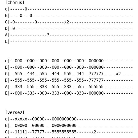
[Chorus]

e|------0---------------------------------------------
B|----0---0-------------------------------------------
G|-0--------0-----------x2----------------------------
D|-0--------------------------------------------------
A|---------------3------------------------------------
E|----------------------------------------------------
e|--000--000--000--000--000--000--000000--------------
B|--000--000--000--000--000--000--000000--------------
G|--555--444--555--444--555--444--777777-----x2-------
D|--555--555--555--555--555--555--777777--------------
A|--333--555--333--555--333--555--555555--------------
E|--000--333--000--333--000--333--000000--------------
[verse2]

e|--xxxxx--00000---0000000000-------------------------
B|--00000--00000---0000000000-------------------------
G|--11111--77777---5555555555------x2-----------------