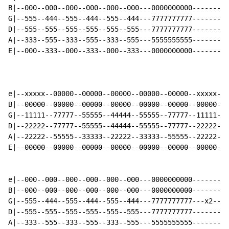
B|--000--000--000--000--000--000---0000000000---------
G|--555--444--555--444--555--444---7777777777---------
D|--555--555--555--555--555--555---7777777777---------
A|--333--555--333--555--333--555---5555555555---------
E|--000--333--000--333--000--333---0000000000---------
e|--xxxxx--00000--00000--00000--00000--00000--xxxxx---
B|--00000--00000--00000--00000--00000--00000--00000---
G|--11111--77777--55555--44444--55555--77777--11111---
D|--22222--77777--55555--44444--55555--77777--22222---
A|--22222--55555--33333--22222--33333--55555--22222---
E|--00000--00000--00000--00000--00000--00000--00000---
e|--000--000--000--000--000--000---0000000000---------
B|--000--000--000--000--000--000---0000000000---------
G|--555--444--555--444--555--444---7777777777---x2----
D|--555--555--555--555--555--555---7777777777---------
A|--333--555--333--555--333--555---5555555555---------