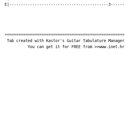
E|-------------------------------------------3--------
======================================================
 Tab created with Kastor's Guitar Tabulature Manager 3
          You can get it for FREE from >>www.inet.hr/~