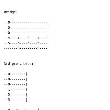
Bridge:

--0-------------------|

--0-------------------|

--0-------------------|

--4----x----4----x----|

--5----5----5----5----|

-------5----x----5----|

3rd pre-chorus:

--0--------|

--0--------|

--0--------|

--x--------|

--5--------|

--5--------|
