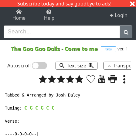
Subscribe today and say goodbye to ads!
1-9
A
B
C
D
E
F
G
H
I
J
K
Login
Home
Help
The Goo Goo Dolls
-
Come to me
ver. 1
tabs
Autoscroll
Text size
Transpos
Tabbed & Arranged by Josh Daley

C
G
C
G
C
C
Tuning: 
Verse:

----0-0-0-0--|
