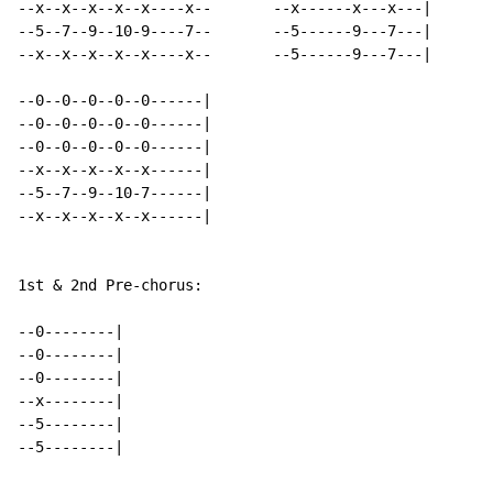
--x--x--x--x--x----x--       --x------x---x---|

--5--7--9--10-9----7--       --5------9---7---|

--x--x--x--x--x----x--       --5------9---7---|

--0--0--0--0--0------|

--0--0--0--0--0------|

--0--0--0--0--0------|

--x--x--x--x--x------|

--5--7--9--10-7------|

--x--x--x--x--x------|

1st & 2nd Pre-chorus:

--0--------|

--0--------|

--0--------|

--x--------|

--5--------|

--5--------|
