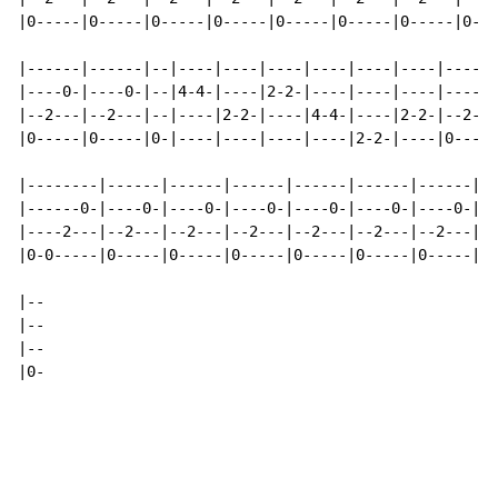
|0-----|0-----|0-----|0-----|0-----|0-----|0-----|0---
|------|------|--|----|----|----|----|----|----|------
|----0-|----0-|--|4-4-|----|2-2-|----|----|----|----0-
|--2---|--2---|--|----|2-2-|----|4-4-|----|2-2-|--2---
|0-----|0-----|0-|----|----|----|----|2-2-|----|0-----
|--------|------|------|------|------|------|------|--
|------0-|----0-|----0-|----0-|----0-|----0-|----0-|--
|----2---|--2---|--2---|--2---|--2---|--2---|--2---|--
|0-0-----|0-----|0-----|0-----|0-----|0-----|0-----|0-
|--

|--

|--

|0-