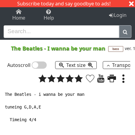
Subscribe today and say goodbye to ads!
1-9
A
B
C
D
E
F
G
H
I
J
K
Login
Home
Help
The Beatles
-
I wanna be your man
ver. 
bass
Autoscroll
Text size
Transpos
The Beatles - i wanna be your man

tuneing G,D,A,E

  Timeing 4/4
