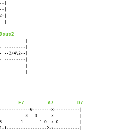
-|

-|

-|

-|

Dsus2
|---------|

|---------|

|--2/4\2--|

|---------|

|---------|

|---------|

E7
A7
D7
-------------0--------x-----------|

-----------3---3------x-----------|

3--------1-------1-0--x-0---------|

1-1-----------------2-x-----------|
