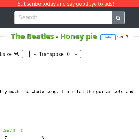
Subscribe today and say goodbye to ads!
G
H
I
J
K
L
M
N
O
P
Q
R
The Beatles
-
Honey pie
ver. 3
tabs
t size
Transpose
0
tty much the whole song. I omitted the guitar solo and th
Am/D
G
--7--------------3--------------|
