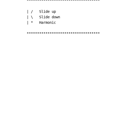
***********************************

| /   Slide up

| \   Slide down

| *   Harmonic

***********************************