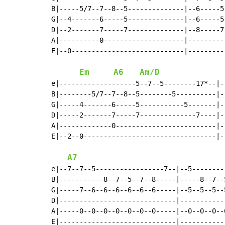
B|-----5/7--7--8--5--------------|--6-----5
G|--4-------6-----5--------------|--6-----5
D|--2-------7-----7--------------|--8-----7
A|----------0--------------------|---------
E|--0----------------------------|---------
Em
A6
Am/D
e|-------------------5--7--5--------17*--|-
B|--------5/7--7--8--5--------5----------|-
G|-----4-------6-----5-----------5-------|-
D|-----2-------7-----7--------------7----|-
A|-------------0-------------------------|-
E|--2--0---------------------------------|-
A7
e|--7--7--5-----------------7--|--5---------
B|-----------8--7--5--7--8-----|-----8--7--5
G|-----7--6--6--6--6--6--6-----|--5--5--5--5
D|-----------------------------|------------
A|-----0--0--0--0--0--0--0-----|--0--0--0--0
E|-----------------------------|------------