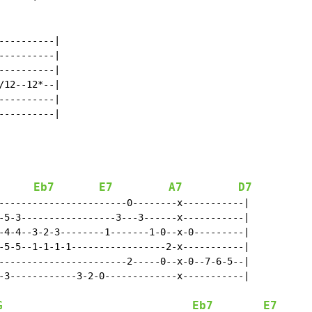
---------|

---------|

---------|

12--12*--|

---------|

---------|

Eb7
E7
A7
D7
-----------------------0--------x-----------|

-5-3-----------------3---3------x-----------|

-4-4--3-2-3--------1-------1-0--x-0---------|

-5-5--1-1-1-1-----------------2-x-----------|

-----------------------2-----0--x-0--7-6-5--|

-3------------3-2-0-------------x-----------|

G
Eb7
E7