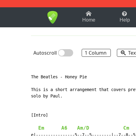
1-9
A
B
C
D
E
F
Home
Help
Autoscroll
1 Column
Tex
The Beatles - Honey Pie

This is a short arrangement that covers pre
solo by Paul.

[Intro]

Em
A6
Am/D
Cm
e|----------------5--7--5--------|--7--8--5