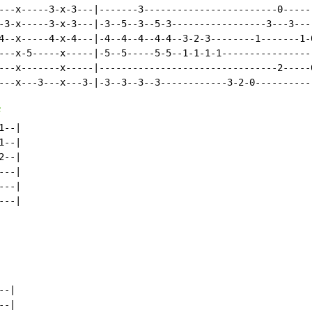
---x-----3-x-3---|-------3------------------------0------
-3-x-----3-x-3---|-3--5--3--5-3-----------------3---3----
4--x-----4-x-4---|-4--4--4--4-4--3-2-3--------1-------1-0
---x-5-----x-----|-5--5-----5-5--1-1-1-1-----------------
---x-------x-----|--------------------------------2-----0
---x---3---x---3-|-3--3--3--3------------3-2-0-----------
F
--|

--|

--|

--|

--|

--|

-|

-|
