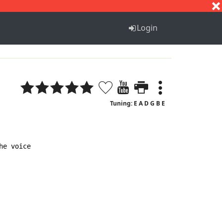
S
T
U
V
W
X
Y
Z
Login
Tuning: E A D G B E
e voice
