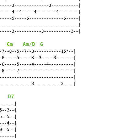
-----3--------------3-----------|

-----4--4-----4--------4--------|

-----5-----5--------------5-----|

--------------------------------|

-----3-----------3-----------3--|

Cm
Am/D
G
-7--8--5--7--3-----------15*--|

-6-----5-----3--3-----3-------|

-6-----5-----4-----4----------|

-8-----7----------------------|

------------------------------|

-------------3-----------3----|

D7
-----|

--3--|

--5--|

--4--|

--5--|

-----|
