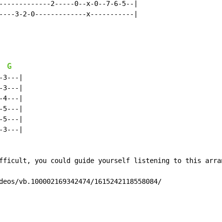
-------------2-----0--x-0--7-6-5--|

----3-2-0-------------x-----------|

G
3---|

3---|

4---|

5---|

5---|

3---|

fficult, you could guide yourself listening to this arran
deos/vb.100002169342474/1615242118558084/
