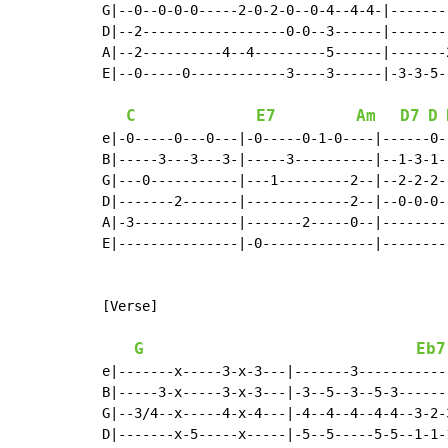
G|--0--0-0-0-----2-0-2-0--0-4--4-4-|--------
D|--2------------------0-0--3------|--------
A|--2----------4--4---------5------|-------2
E|--0-----0------------3----3------|-3-3-5--
C
E7
Am
D7
D
e|-0-----0---0---|-0-----0-1-0----|------0--
B|-----3---3---3-|-----3----------|--1-3-1--
G|---0-----------|---1---------2--|--2-2-2--
D|-------2-------|-------------2--|--0-0-0--
A|-3-------------|-------2-----0--|---------
E|---------------|-0--------------|---------
[Verse]

G
Eb7
e|-------x-----3-x-3---|-------3-----------
B|-----3-x-----3-x-3---|-3--5--3--5-3------
G|--3/4--x-----4-x-4---|-4--4--4--4-4--3-2-
D|-------x-5-----x-----|-5--5-----5-5--1-1-