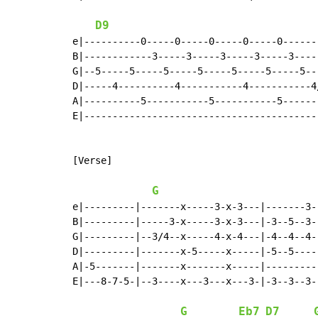
D9
e|----------0-----0-----0-----0-----0-------
B|------------3-----3-----3-----3-----3-----
G|--5-----5-----5-----5-----5-----5-----5---
D|-----4----------4-----------4-----------4/
A|----------5-----------5-----------5-------
E|------------------------------------------
[Verse]

G
e|---------|-------x-----3-x-3---|-------3-
B|---------|-----3-x-----3-x-3---|-3--5--3-
G|---------|--3/4--x-----4-x-4---|-4--4--4-
D|---------|-------x-5-----x-----|-5--5----
A|-5-------|-------x-------x-----|---------
E|---8-7-5-|--3----x---3---x---3-|-3--3--3-
G
Eb7
D7