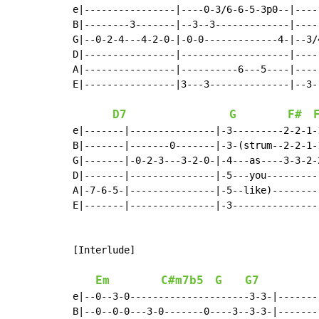
e|----------------|----0-3/6-6-5-3p0--|----
B|--------3-------|--3--3-------------|----
G|--0-2-4---4-2-0-|-0-0-------------4-|--3/
D|----------------|-------------------|----
A|----------------|----------6---5----|----
E|----------------|3---3--------------|--3-
D7
G
F#
e|-------|---------------|-3---------2-2-1-1
B|-------|-------0-------|-3-(strum--2-2-1-1
G|-------|-0-2-3---3-2-0-|-4---as----3-3-2-2
D|-------|---------------|-5---you----------
A|-7-6-5-|---------------|-5--like)---------
E|-------|---------------|-3----------------
[Interlude]

Em
C#m7b5
G
G7
e|--0--3-0---------------------3-3-|--------
B|--0--0-0---3-0-------0----3--3-3-|--------