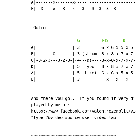
A|-------x-------x-----|-------------------
E|--3----x---3---x---3-|-3--3--3--3--------
[Outro]

G
Eb
D
e|---------------|-3---------6-x-6-x-5-x-5--
B|-------0-------|-3-(strum--8-x-8-x-7-x-7--
G|-0-2-3---3-2-0-|-4---as----8-x-8-x-7-x-7--
D|---------------|-5---you---8-x-8-x-7-x-7--
A|---------------|-5--like)--6-x-6-x-5-x-5--
E|---------------|-3-----------x---x---x----
And there you go... If you found it very di
played by me at:

https://www.facebook.com/valen.rozenblit/vi
?type=2&video_source=user_video_tab
