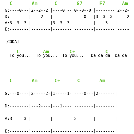
C
Am
C
G7
F7
Am
G:----0---|2--2--2 |----0 --|0--0--0 |--------|2--2--2
D:--------|----2 --|--------|----0 --|3--3--3 |----2 -
A:3--3--3-|--------|3--3--3 |--------|----3 --|-------
E:--------|--------|--------|--------|--------|-------
C
Am
C+
C
  To 
you...  To 
you...  To 
you...   Da da 
da  Da da da
C
Am
C+
C
Am
G:---0----|2-----2-|1-----1-|----0---|2-------|

D:--------|---2----|---1----|--------|--------|

A:3-----3-|--------|--------|3-------|--------|

E:--------|--------|--------|--------|--------|