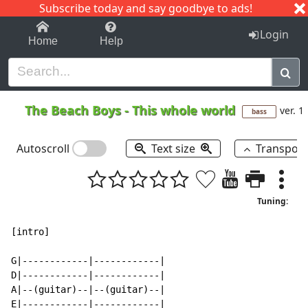
Subscribe today and say goodbye to ads!
1-9
A
B
C
D
E
F
G
H
I
J
K
Login
Home
Help
The Beach Boys
-
This whole world
ver. 1
bass
Autoscroll
Text size
Transpos
Tuning:
[intro]

G|------------|------------|

D|------------|------------|

A|--(guitar)--|--(guitar)--|

E|------------|------------|
