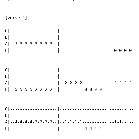
[verse 1]

G|-------------------|-------------------|------------
D|-------------------|-------------------|------------
A|--3-3-3-3-3-3-3-3--|-------------------|------------
E|-------------------|--1-1-1-1-1-1-1-1--|--0-0-0-0-3-
G|-------------------|-------------------|------------
D|-------------------|-------------------|------------
A|-------------------|--2-2-2-2----------|--4-4-4-4-4-
E|--5-5-5-5-2-2-2-2--|----------0-0-0-0--|------------
G|-------------------|-------------------|-------|----
D|-------------------|-------------------|-------|----
A|--4-4-4-4-3-3-3-3--|--1-1-1-1----------|--1-1--|----
E|-------------------|----------4-4-4-4--|-------|--4-