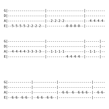
G|-------------------|-------------------|------------
D|-------------------|-------------------|------------
A|-------------------|--2-2-2-2----------|--4-4-4-4-4-
E|--5-5-5-5-2-2-2-2--|----------0-0-0-0--|------------
G|-------------------|-------------------|-------|----
D|-------------------|-------------------|-------|----
A|--4-4-4-4-3-3-3-3--|--1-1-1-1----------|--1-1--|----
E|-------------------|----------4-4-4-4--|-------|--4-
G|------------|------------|-----------------|--------
D|------------|------------|-----------------|--------
A|------------|------------|--6-6--6--6-6-6--|--6-6--6
E|--6-6--6-6--|--6-6--6-6--|-----------------|--------