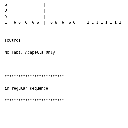
G|---------------|---------------|-------------------|
D|---------------|---------------|-------------------|
A|---------------|---------------|-------------------|
E|--6-6--6--6-6--|--6-6--6--6-6--|--1-1-1-1-1-1-1-1--|
[outro]

No Tabs, Acapella Only

**************************

in regular sequence!

**************************