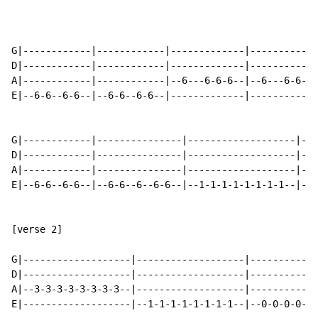
G|------------|------------|-------------|------------
D|------------|------------|-------------|------------
A|------------|------------|--6---6-6-6--|--6---6-6-6-
E|--6-6--6-6--|--6-6--6-6--|-------------|------------
G|------------|---------------|-------------------|---
D|------------|---------------|-------------------|---
A|------------|---------------|-------------------|---
E|--6-6--6-6--|--6-6--6--6-6--|--1-1-1-1-1-1-1-1--|--3
[verse 2]

G|-------------------|-------------------|------------
D|-------------------|-------------------|------------
A|--3-3-3-3-3-3-3-3--|-------------------|------------
E|-------------------|--1-1-1-1-1-1-1-1--|--0-0-0-0-3-