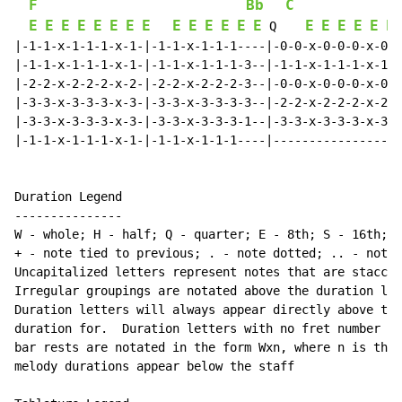
F
Bb
C
E
E
E
E
E
E
E
E
E
E
E
E
E
E
E
E
E
E
E
E
 Q    
|-1-1-x-1-1-1-x-1-|-1-1-x-1-1-1----|-0-0-x-0-0-0-x-0-|
|-1-1-x-1-1-1-x-1-|-1-1-x-1-1-1-3--|-1-1-x-1-1-1-x-1-|
|-2-2-x-2-2-2-x-2-|-2-2-x-2-2-2-3--|-0-0-x-0-0-0-x-0-|
|-3-3-x-3-3-3-x-3-|-3-3-x-3-3-3-3--|-2-2-x-2-2-2-x-2-|
|-3-3-x-3-3-3-x-3-|-3-3-x-3-3-3-1--|-3-3-x-3-3-3-x-3-|
|-1-1-x-1-1-1-x-1-|-1-1-x-1-1-1----|-----------------|
Duration Legend

---------------

W - whole; H - half; Q - quarter; E - 8th; S - 16th; T
+ - note tied to previous; . - note dotted; .. - note 
Uncapitalized letters represent notes that are staccat
Irregular groupings are notated above the duration lin
Duration letters will always appear directly above the
duration for.  Duration letters with no fret number be
bar rests are notated in the form Wxn, where n is the 
melody durations appear below the staff
