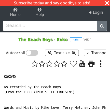
Subscribe today and say goodbye to ads!
1-9
A
B
C
D
E
F
G
H
I
J
K
Login
Home
Help
The Beach Boys
-
Koko
ver. 1
tabs
Autoscroll
Text size
Transpos
KOKOMO

As recorded by The Beach Boys

(From the 1989 Album STILL CRUISIN')

Words and Music by Mike Love, Terry Melcher, John Phil