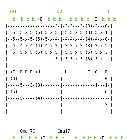
D9
G7
C
E
E
E
E
E
E
E
E
E
E
E
E
E
E
 +E  
 +E  
|-------------------3-|-3-3-x-3-(3)-3-x-0-|

|--5--5-x-5-(5)-5-x-3-|-3-3-x-3-(3)-3-x-1-|

|--5--5-x-5-(5)-5-x-4-|-4-4-x-4-(4)-4-x-0-|

|--4--4-x-4-(4)-4-x-3-|-3-3-x-3-(3)-3-x-2-|

|--5--5-x-5-(5)-5-x-5-|-5-5-x-5-(5)-5-x-3-|

|-------------------3-|-3-3-x-3-(3)-3-x---|

|

| +E  E E E +H          H        E  Q   E

|-(3)-----------------|-----------------0-|

|-----5---3-(3)-------|-------------1---1-|

|-(5)-----------------|-----------------0-|

|-----5---4-(4)-------|-------------------|

|---------------------|-----------------3-|

|---------------------|-------------------|

      Cmaj7C         Cmaj7

E
E
E
E
E
E
E
E
E
E
E
E
E
E
 +E  
 +E  