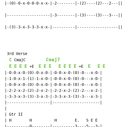
|-(0)-0-x-0-0-0-x-x-|-2--------|-(2)----(2)---2---||

|-------------------|-3--------|-(3)----(3)---3---||

|-(3)-3-x-3-3-3-x-x-|----------|------------------||
 3rd Verse

C
Cmaj7
 CmajC         
E
E
E
E
E
E
E
E
E
E
E
E
E
E
 +E  
 +E  
|-0-0-x-0-(0)-0-x-0-|-0-0-x-0-(0)-0---x-0-|

|-1-0-x-1-(1)-1-x-0-|-0-0-x-0-(0)-0---x-0-|

|-0-0-x-0-(0)-0-x-0-|-0-0-x-0-(0)-0---x-0-|

|-2-2-x-2-(2)-2-x-2-|-2-2-x-2-(2)-2---x-2-|

|-3-3-x-3-(3)-3-x-3-|-3-3-x-3-(3)-3---x-3-|

|-------------------|---------------------|

|

| Gtr II

| H        H          H        E.   S E E

|----------0--------|----------3----5---3-|
