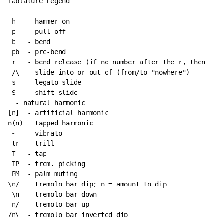
Tablature Legend

----------------

 h   - hammer-on

 p   - pull-off

 b   - bend

 pb  - pre-bend

 r   - bend release (if no number after the r, then re
 /\  - slide into or out of (from/to "nowhere")

 s   - legato slide

 S   - shift slide

  - natural harmonic

[n]  - artificial harmonic

n(n) - tapped harmonic

~
   - vibrato

 tr  - trill

 T   - tap

 TP  - trem. picking

 PM  - palm muting

\n/  - tremolo bar dip; n = amount to dip

 \n  - tremolo bar down

 n/  - tremolo bar up

/n\  - tremolo bar inverted dip
