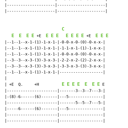
|---------------------|---------------------|

|---------------------|---------------------|

C
E
E
E
E
E
E
E
E
E
E
E
E
E
E
 +E  
 +E  
|--1--1--x-1-(1)-1-x-1-|-0-0-x-0-(0)-0-x-x-|

|--1--1--x-1-(1)-1-x-1-|-1-1-x-1-(1)-1-x-x-|

|--1--1--x-1-(1)-1-x-1-|-0-0-x-0-(0)-0-x-x-|

|--3--3--x-3-(3)-3-x-3-|-2-2-x-2-(2)-2-x-x-|

|--3--3--x-3-(3)-3-x-3-|-3-3-x-3-(3)-3-x-x-|

|--1--1--x-1-(1)-1-x-1-|-------------------|

|

E
E
E
E
E
E
E
| +E  Q.     +H          
 E

|----------------------|-------3--3--7---3-|

|-(8)-6------(6)-------|---5---------------|

|----------------------|-------5--5--7---5-|

|-----6------(6)-------|---5---------------|

|----------------------|-------------------|

|----------------------|-------------------|
