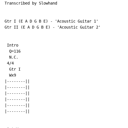
Transcribed by Slowhand

Gtr I (E A D G B E) - 'Acoustic Guitar 1'

Gtr II (E A D G B E) - 'Acoustic Guitar 2'

 Intro

  Q=116

N.C.
 4/4

  Gtr I

  Wx9

|--------||

|--------||

|--------||

|--------||

|--------||

|--------||
