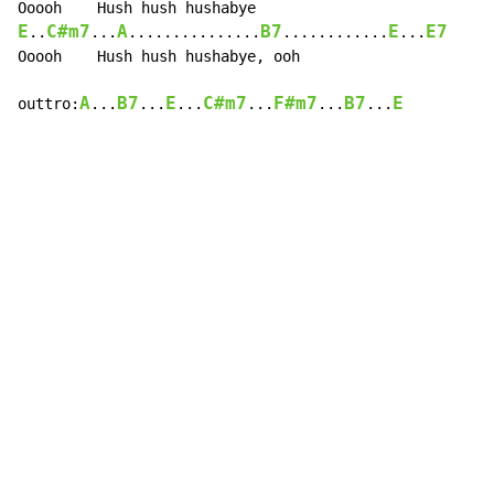
E
C#m7
A
B7
E
E7
..
...
...............
............
...
Ooooh    Hush hush hushabye, ooh

A
B7
E
C#m7
F#m7
B7
E
outtro:
...
...
...
...
...
...