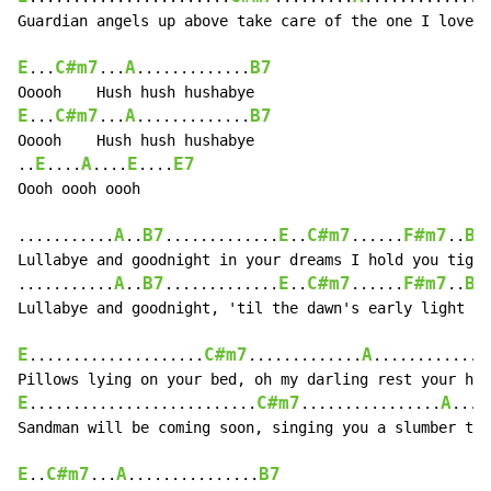
Guardian angels up above take care of the one I love

E
C#m7
A
B7
...
...
.............
E
C#m7
A
B7
...
...
.............
Ooooh    Hush hush hushabye

E
A
E
E7
..
....
....
....
Oooh oooh oooh

A
B7
E
C#m7
F#m7
B7
...........
..
.............
..
......
..
Lullabye and goodnight in your dreams I hold you tight

A
B7
E
C#m7
F#m7
B7
...........
..
.............
..
......
..
Lullabye and goodnight, 'til the dawn's early light

E
C#m7
A
....................
.............
.............
E
C#m7
A
..........................
................
....
Sandman will be coming soon, singing you a slumber tun
E
C#m7
A
B7
..
...
...............