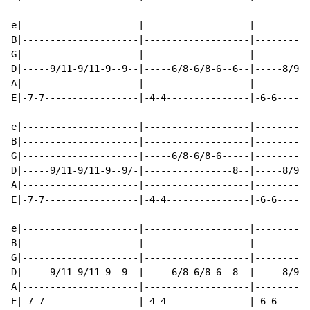
e|---------------------|-------------------|----------
B|---------------------|-------------------|----------
G|---------------------|-------------------|----------
D|-----9/11-9/11-9--9--|-----6/8-6/8-6--6--|-----8/9-8
A|---------------------|-------------------|----------
E|-7-7-----------------|-4-4---------------|-6-6------
e|---------------------|-------------------|----------
B|---------------------|-------------------|----------
G|---------------------|-----6/8-6/8-6-----|----------
D|-----9/11-9/11-9--9/-|----------------8--|-----8/9-8
A|---------------------|-------------------|----------
E|-7-7-----------------|-4-4---------------|-6-6------
e|---------------------|-------------------|----------
B|---------------------|-------------------|----------
G|---------------------|-------------------|----------
D|-----9/11-9/11-9--9--|-----6/8-6/8-6--8--|-----8/9-8
A|---------------------|-------------------|----------
E|-7-7-----------------|-4-4---------------|-6-6------