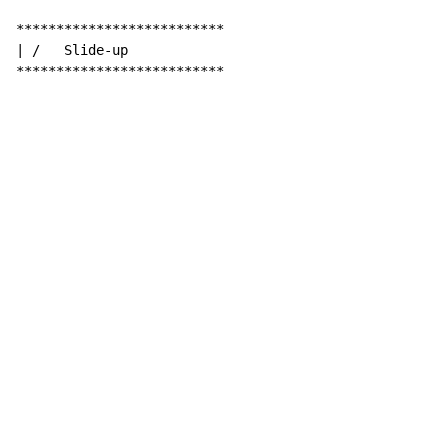
**************************

| /   Slide-up

**************************