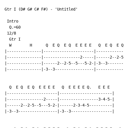
Gtr I (D# G# C# F#) - 'Untitled'

 Intro

  Q.=60

 12/8

  Gtr I

  W        H      Q  E Q  E Q  E E E E   Q  E Q  E Q  
|---------------|----------------------|--------------
|---------------|----------------2-----|------2--2-5--
|---------------|------2--2-5--5---5-2-|-3--3---------
|---------------|-3--3-----------------|--------------
  Q  E Q  E Q  E E E E   Q  E E E E Q.   E E E

|----------------------|-----------------------|

|----------------2-----|-----------------3-4-5-|

|------2--2-5--5---5-2-|------2-3-4-5----------|

|-3--3-----------------|-3--3------------------|
