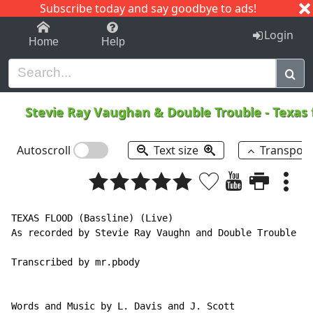
Subscribe today and say goodbye to ads!
1-9
A
B
C
D
E
F
G
H
I
J
K
Login
Home
Help
Stevie Ray Vaughan & Double Trouble
-
Texas 
Autoscroll
Text size
Transpos
TEXAS FLOOD (Bassline) (Live)

As recorded by Stevie Ray Vaughn and Double Trouble

Transcribed by mr.pbody

Words and Music by L. Davis and J. Scott
