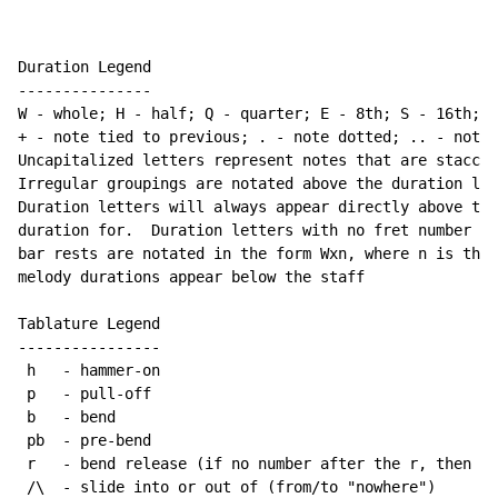
Duration Legend

---------------

W - whole; H - half; Q - quarter; E - 8th; S - 16th; T
+ - note tied to previous; . - note dotted; .. - note 
Uncapitalized letters represent notes that are staccat
Irregular groupings are notated above the duration lin
Duration letters will always appear directly above the
duration for.  Duration letters with no fret number be
bar rests are notated in the form Wxn, where n is the 
melody durations appear below the staff

Tablature Legend

----------------

 h   - hammer-on

 p   - pull-off

 b   - bend

 pb  - pre-bend

 r   - bend release (if no number after the r, then re
 /\  - slide into or out of (from/to "nowhere")
