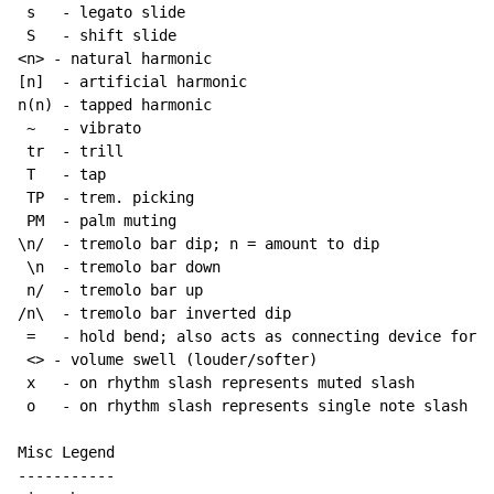
 s   - legato slide

 S   - shift slide

<n> - natural harmonic

[n]  - artificial harmonic

n(n) - tapped harmonic

~
   - vibrato

 tr  - trill

 T   - tap

 TP  - trem. picking

 PM  - palm muting

\n/  - tremolo bar dip; n = amount to dip

 \n  - tremolo bar down

 n/  - tremolo bar up

/n\  - tremolo bar inverted dip

 =   - hold bend; also acts as connecting device for h
 <> - volume swell (louder/softer)

 x   - on rhythm slash represents muted slash

 o   - on rhythm slash represents single note slash

Misc Legend

-----------
