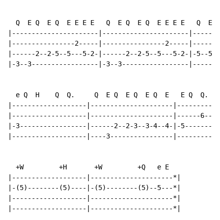
  Q  E Q  E Q  E E E E   Q  E Q  E Q  E E E E   Q  E Q
|----------------------|----------------------|-------
|----------------2-----|----------------2-----|-------
|------2--2-5--5---5-2-|------2--2-5--5---5-2-|-5--5-3
|-3--3-----------------|-3--3-----------------|-------
  e Q  H    Q  Q.     Q  E Q  E Q  E Q  E   E Q  Q.   
|-------------------|---------------------|-----------
|-------------------|---------------------|------6----
|-3-----------------|------2--2-3--3-4--4-|-5---------
|-------------------|----3----------------|-----------
  +W         +H       +W         +Q   e E

|-------------------|---------------------*|

|-(5)--------(5)----|-(5)--------(5)--5---*|

|-------------------|---------------------*|

|-------------------|---------------------*|
