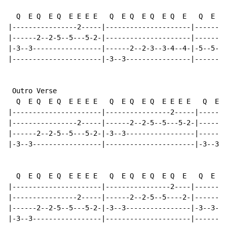
  Q  E Q  E Q  E E E E   Q  E Q  E Q  E Q  E   Q  E +E
|----------------2-----|---------------------|--------
|------2--2-5--5---5-2-|---------------------|--------
|-3--3-----------------|------2--2-3--3-4--4-|-5--5-(5
|----------------------|-3--3----------------|--------
 Outro Verse

  Q  E Q  E Q  E E E E   Q  E Q  E Q  E E E E   Q  E Q
|----------------------|----------------2-----|-------
|----------------2-----|------2--2-5--5---5-2-|-------
|------2--2-5--5---5-2-|-3--3-----------------|------2
|-3--3-----------------|----------------------|-3--3--
  Q  E Q  E Q  E E E E   Q  E Q  E Q  E Q  E   Q  E Q 
|----------------------|----------------2----|--------
|----------------2-----|------2--2-5--5----2-|------2-
|------2--2-5--5---5-2-|-3--3----------------|-3--3---
|-3--3-----------------|---------------------|--------