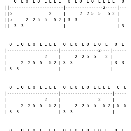
    Q  E Q  E Q  E E E E   Q  E Q  E Q  E E E E   Q  E
||-----------------------|----------------2-----|-----
||o----------------2-----|------2--2-5--5---5-2-|-----
||o------2--2-5--5---5-2-|-3--3-----------------|-----
||--3--3-----------------|----------------------|-3--3
  Q  E Q  E Q  E E E E   Q  E Q  E Q  E Q  E   Q  E Q 
|----------------------|----------------2----|--------
|----------------2-----|------2--2-5--5----2-|------2-
|------2--2-5--5---5-2-|-3--3----------------|-3--3---
|-3--3-----------------|---------------------|--------
  Q  E Q  E Q  E E E E   Q  E Q  E Q  E E E E   Q  E Q
|----------------------|----------------------|-------
|----------------2-----|----------------2-----|-------
|------2--2-5--5---5-2-|------2--2-5--5---5-2-|-5--5-3
|-3--3-----------------|-3--3-----------------|-------
  Q  E Q  E Q  E E E E   Q  E Q  E Q  E Q  E   Q  E +E