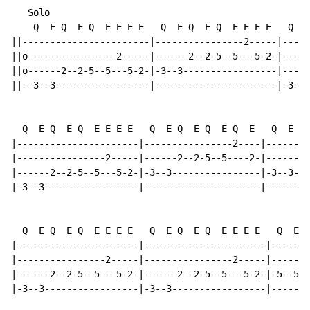
   Solo

    Q  E Q  E Q  E E E E   Q  E Q  E Q  E E E E   Q  E
||-----------------------|----------------2-----|-----
||o----------------2-----|------2--2-5--5---5-2-|-----
||o------2--2-5--5---5-2-|-3--3-----------------|-----
||--3--3-----------------|----------------------|-3--3
  Q  E Q  E Q  E E E E   Q  E Q  E Q  E Q  E   Q  E Q 
|----------------------|----------------2----|--------
|----------------2-----|------2--2-5--5----2-|------2-
|------2--2-5--5---5-2-|-3--3----------------|-3--3---
|-3--3-----------------|---------------------|--------
  Q  E Q  E Q  E E E E   Q  E Q  E Q  E E E E   Q  E Q
|----------------------|----------------------|-------
|----------------2-----|----------------2-----|-------
|------2--2-5--5---5-2-|------2--2-5--5---5-2-|-5--5-3
|-3--3-----------------|-3--3-----------------|-------