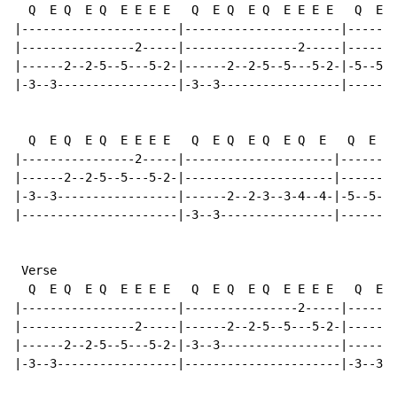
  Q  E Q  E Q  E E E E   Q  E Q  E Q  E E E E   Q  E Q
|----------------------|----------------------|-------
|----------------2-----|----------------2-----|-------
|------2--2-5--5---5-2-|------2--2-5--5---5-2-|-5--5-3
|-3--3-----------------|-3--3-----------------|-------
  Q  E Q  E Q  E E E E   Q  E Q  E Q  E Q  E   Q  E +E
|----------------2-----|---------------------|--------
|------2--2-5--5---5-2-|---------------------|--------
|-3--3-----------------|------2--2-3--3-4--4-|-5--5-(5
|----------------------|-3--3----------------|--------
 Verse

  Q  E Q  E Q  E E E E   Q  E Q  E Q  E E E E   Q  E Q
|----------------------|----------------2-----|-------
|----------------2-----|------2--2-5--5---5-2-|-------
|------2--2-5--5---5-2-|-3--3-----------------|------2
|-3--3-----------------|----------------------|-3--3--