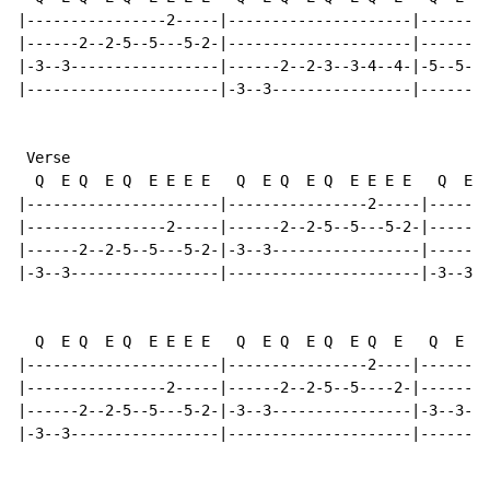
|----------------2-----|---------------------|--------
|------2--2-5--5---5-2-|---------------------|--------
|-3--3-----------------|------2--2-3--3-4--4-|-5--5-(5
|----------------------|-3--3----------------|--------
 Verse

  Q  E Q  E Q  E E E E   Q  E Q  E Q  E E E E   Q  E Q
|----------------------|----------------2-----|-------
|----------------2-----|------2--2-5--5---5-2-|-------
|------2--2-5--5---5-2-|-3--3-----------------|------2
|-3--3-----------------|----------------------|-3--3--
  Q  E Q  E Q  E E E E   Q  E Q  E Q  E Q  E   Q  E Q 
|----------------------|----------------2----|--------
|----------------2-----|------2--2-5--5----2-|------2-
|------2--2-5--5---5-2-|-3--3----------------|-3--3---
|-3--3-----------------|---------------------|--------