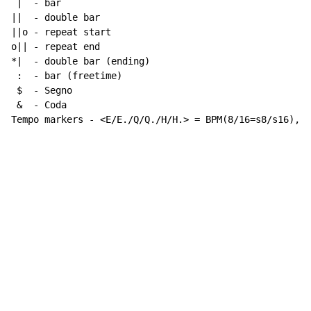
 |  - bar

||  - double bar

||o - repeat start

o|| - repeat end

*|  - double bar (ending)

 :  - bar (freetime)

 $  - Segno

 &  - Coda

Tempo markers - <E/E./Q/Q./H/H.> = BPM(8/16=s8/s16), w