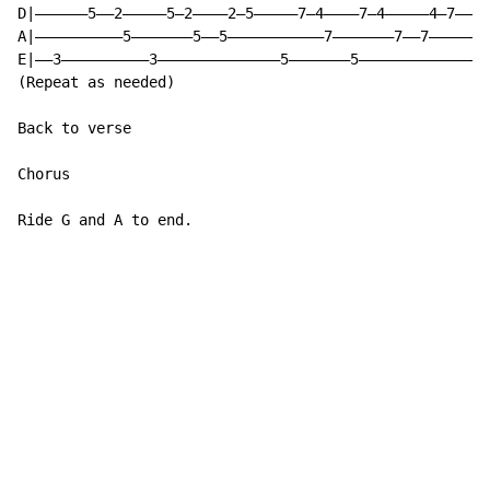
D|——————5——2—————5—2————2—5—————7—4————7—4—————4—7————
A|——————————5———————5——5———————————7———————7——7———————
E|——3——————————3——————————————5———————5———————————————
(Repeat as needed)

Back to verse

Chorus

Ride G and A to end.