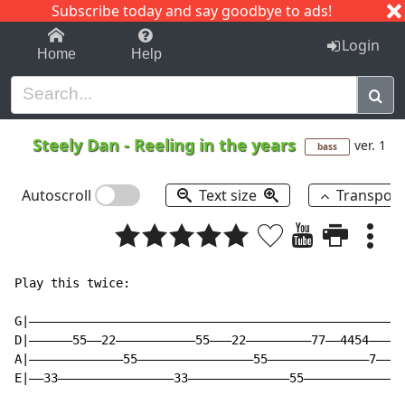
Subscribe today and say goodbye to ads!
1-9
A
B
C
D
E
F
G
H
I
J
K
Login
Home
Help
Steely Dan
-
Reeling in the years
ver. 1
bass
Autoscroll
Text size
Transpos
Play this twice:

G|————————————————————————————————————————————————————
D|——————55——22———————————55———22—————————77——4454—————
A|—————————————55————————————————55——————————————7————
E|——33————————————————33——————————————55————————————55