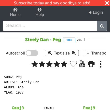
Subscribe today and say goodbye to ads!
1-9
A
B
C
D
E
F
G
H
I
J
K
Login
Home
Help
Steely Dan
-
Peg
ver. 1
tabs
Autoscroll
Text size
Transpos
SONG: Peg

ARTIST: Steely Dan

ALBUM: Aja

YEAR: 1977

Gmaj9
Fmaj9
          F#7#9               