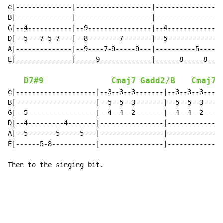
e|--------------|-------------------|----------------|
B|--------------|-------------------|----------------|
G|--4-----------|--9----------------|--4-------------|
D|--5---7-5-7---|--8--------7-------|--5-------------|
A|--------------|--9----7-9-----9---|----------5-----|
E|--------------|-----9-------------|------8-----8---|
D7#9
Cmaj7
Gadd2/B
Cmaj7
e|--------------------|--3--3--3-------|--3--3--3---|

B|--------------------|--5--5--3-------|--5--5--3---|

G|--5-----------------|--4--4--2-------|--4--4--2---|

D|--4---------4-------|----------------|------------|

A|--5-------5-----5---|----------------|------------|

E|------5-8-----------|----------------|------------|

Then to the singing bit.