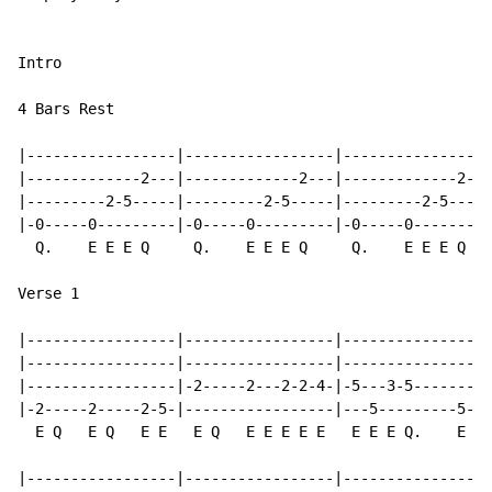
Intro

4 Bars Rest

|-----------------|-----------------|-----------------
|-------------2---|-------------2---|-------------2---
|---------2-5-----|---------2-5-----|---------2-5-----
|-0-----0---------|-0-----0---------|-0-----0---------
  Q.    E E E Q     Q.    E E E Q     Q.    E E E Q   
Verse 1

|-----------------|-----------------|-----------------
|-----------------|-----------------|-----------------
|-----------------|-2-----2---2-2-4-|-5---3-5-------3-
|-2-----2-----2-5-|-----------------|---5---------5---
  E Q   E Q   E E   E Q   E E E E E   E E E Q.    E E 
|-----------------|-----------------|-----------------