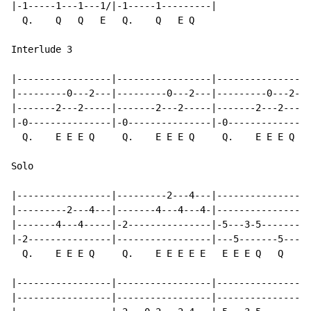
|-1-----1---1---1/|-1-----1---------|

  Q.    Q   Q   E   Q.    Q   E Q

Interlude 3

|-----------------|-----------------|-----------------
|---------0---2---|---------0---2---|---------0---2---
|-------2---2-----|-------2---2-----|-------2---2-----
|-0---------------|-0---------------|-0---------------
  Q.    E E E Q     Q.    E E E Q     Q.    E E E Q   
Solo

|-----------------|---------2---4---|-----------------
|---------2---4---|-------4---4---4-|-----------------
|-------4---4-----|-2---------------|-5---3-5-------3-
|-2---------------|-----------------|---5-------5-----
  Q.    E E E Q     Q.    E E E E E   E E E Q   Q   E 
|-----------------|-----------------|-----------------
|-----------------|-----------------|-----------------