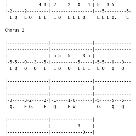
|-------------4-3-|-2-----2---0---4-|-5---3-5-------3-
|-2-----2---------|-----------------|---5---------5---
  E Q   E Q   E E   E Q   E E E Q     E E E Q.    E E 
Chorus 2

|-----------------|-----------------|-----------------
|-----------------|-----------------|-----------------
|-----------------|-5-5---5-----3-5-|-----------------
|-5-5---0---3---5-|-----------5-----|-5-5---0---3---5-
  E Q   Q   Q   E   E Q   Q   E E E   E Q   Q   Q   E 
|-----------------|-----------------|-----------------
|-----------------|-----------------|-----------------
|-----------------|-----------------|-----------------
|-3-----3-2-----2-|-1-----1-0-------|-5-----5---5---0-
  Q.    E Q.    E   Q.    E W         Q.    Q   Q   E 
|-----------------|-----------------|

|-----------------|-----------3-----|

|-----------------|-------------3---|
