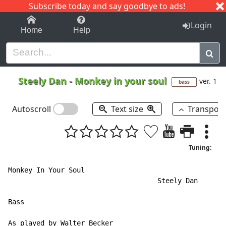
Subscribe today and say goodbye to ads!
1-9
A
B
C
D
E
F
G
H
I
J
K
Login
Home
Help
Steely Dan
-
Monkey in your soul
ver. 1
bass
Autoscroll
Text size
Transpos
Tuning:
Monkey In Your Soul

                                     Steely Dan

Bass                                                  
                                                      
As played by Walter Becker
