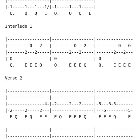
|-----------------|-----------------|

|-1-----1---1---1/|-1-----1---1-----|

  Q.    Q   Q   E   Q.    Q   Q   E

Interlude 1

|-----------------|-----------------|-----------------
|---------0---2---|---------0---2---|---------0---0-2-
|-------2---2-----|-------2---2-----|-------2---2-----
|-0---------------|-0---------------|-0---------------
  Q.    E E E Q     Q.    E E E Q     Q.    E E E E E 
Verse 2

|-----------------|-----------------|-----------------
|-----------------|-----------------|-----------------
|---------------4-|-2-----2---2-----|-5---3-5-------3-
|-2-----2-----2---|-----------------|---5---------5---
  E Q   E Q   E E   E Q   E E E Q     E E E Q.    E E 
|-----------------|-----------------|-----------------
|-----------------|-----------------|-----------------