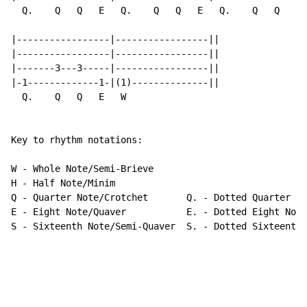
  Q.    Q   Q   E   Q.    Q   Q   E   Q.    Q   Q   E 
|-----------------|-----------------||

|-----------------|-----------------||

|-------3---3-----|-----------------||

|-1-------------1-|(1)--------------||

  Q.    Q   Q   E   W

Key to rhythm notations:

W - Whole Note/Semi-Brieve

H 
-
 Half Note/Minim

Q - Quarter Note/Crotchet       Q. - Dotted Quarter No
E - Eight Note/Quaver           E. - Dotted Eight Note

S - Sixteenth Note/Semi-Quaver  S. - Dotted Sixteenth 