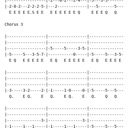
|-----------------|-2---0-2---2-4---|-5---3-5-------3-
|-2-0-2---2-2-2-5-|---2-------------|---5-------5-----
  E E E E E.S E E   E E E E E E Q     E E E Q   Q   E 
Chorus 3

|-----------------|-----------------|-----------------
|-----------------|-----------------|-----------------
|-----------------|-5-----5-----3-5-|-----------------
|-5-----5---3-5-7-|-----------0-----|-5-----5---3-5-7-
  E Q   E E E E E   E Q   E E E E E   E Q   E E E E E 
|-----------------|-----------------|-----------------
|-----------------|-----------------|-----------------
|-----------------|-----------------|-----------------
|-3-----3-2-----2-|-1-----1-0-----0-|-5-----5---5---0-
  Q.    E Q.    E   Q.    E Q.    E   Q.    Q   Q   E 
|-----------------|-----------------|-----------------
|-----------------|-----------------|-----------------
|---------------3-|---------------3-|-----------------
|-1-----1---1-----|-1-----1---1-----|-5-----5---5---4-