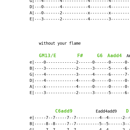
G|---4-------4-----------4--------4--------
D|---0-------4-----------4--------4--------
A|---0-------2-----------x--------x--------
E|---3-------2-----------4--------3--------
    without your flame

GM13/E
F#
G6
Aadd4
  A
e|----0-------------2------0------0------0-
B|----3-------------2------3------5------6-
G|----4-------------3------4------6------7-
D|----4-------------4------0------0------0-
A|----x-------------4------0------0------0-
E|----3-------------2------3------5------6-
C6add9
D
          Eadd4add9    
e|-----7--7-----7--7----------4--4------2--
B|-----8--8-----7--7----------5--5------3--
G|-----7--7-----7--7----------4--4------2--