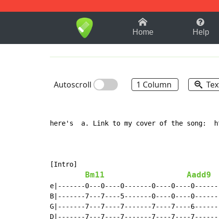
1-9
A
B
C
D
E
F
Home
Help
Autoscroll
1 Column
Tex
here's  a. Link to my cover of the song:  h
[Intro]

Bm11
Aadd9
e|-------0---0----0-------0----0----0-------
B|-------7---7----5-------0----0----0-------
G|-------7---7----7-------7----7----6-------
D|-------7---7----7-------7----7----7-------