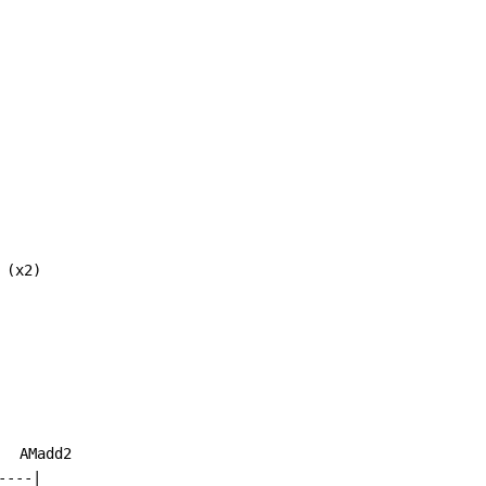
(x2)

  AMadd2

---|
