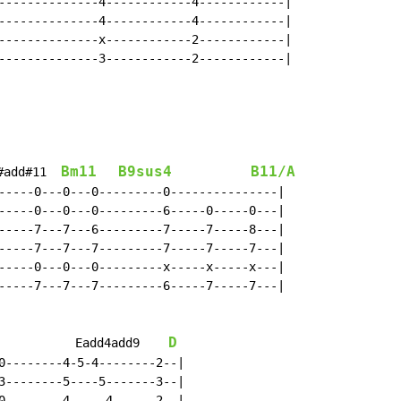
--------------4------------4------------|

--------------4------------4------------|

--------------x------------2------------|

--------------3------------2------------|

Bm11
B9sus4
B11/A
#add#11  
-----0---0---0---------0---------------|

-----0---0---0---------6-----0-----0---|

-----7---7---6---------7-----7-----8---|

-----7---7---7---------7-----7-----7---|

-----0---0---0---------x-----x-----x---|

-----7---7---7---------6-----7-----7---|

D
           Eadd4add9    
0--------4-5-4--------2--|

3--------5----5-------3--|

0--------4-----4------2--|
