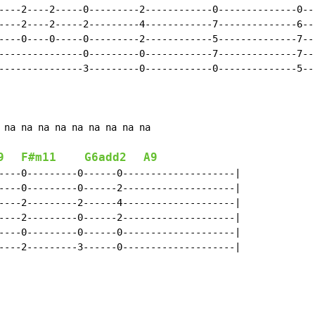
----2----2-----0---------2------------0--------------0---
----2----2-----2---------4------------7--------------6---
----0----0-----0---------2------------5--------------7---
---------------0---------0------------7--------------7---
---------------3---------0------------0--------------5---
 na na na na na na na na na

9
F#m11
G6add2
A9
----0---------0------0--------------------|

----0---------0------2--------------------|

----2---------2------4--------------------|

----2---------0------2--------------------|

----0---------0------0--------------------|

----2---------3------0--------------------|
