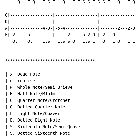
     Q   E Q   E.S E   Q   E E S S E S S E   Q   E Q  
G|-----------------|-----------------|----------------
D|-----------------|-----------------|----------------
A|-------------4-0-|-5-4-------------|-------2---2-0-4
E|-2-----5---------|-----2-----5-2-0-|-2---0----------
   Q.    Q.    E.S   E.S S Q   E.S E   Q   E Q   E E E
************************************

| x  Dead note

| o  reprise

| W  Whole Note/Semi-Brieve

| H  Half Note/Minim

| Q  Quarter Note/Crotchet

| Q. Dotted Quarter Note

| E  Eight Note/Quaver

| E. Dotted Eight Note

| S  Sixteenth Note/Semi-Quaver

| S. Dotted Sixteenth Note
