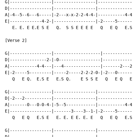
G|-----------------|-----------------|----------------
D|-----------------|-----------------|---------------2
A|-4--5--6---6-----|-2---x-x-2-2-4-4-|-----------4-4--
E|-------------4-2-|-----------------|-2-----5--------
   E. E. E E.E S E   Q.  S S E E E E   Q   E Q   E.S E
[Verse 2]

G|-----------------|-------------------|--------------
D|---------------2-|-0-----------------|--------------
A|-----------4-4---|---4---------------|-------2---2--
E|-2-----5---------|-----2-----2-2-2-0-|-2---0-------2
   Q   E Q.  E.S E   E.S Q.    E S S E   Q   E Q   E S
G|-----------------|-----------------|----------------
D|-2---2-----------|-----------------|---------------2
A|-------0---0-0-4-|-5--5------------|-----------4-4--
E|-----------------|-------3----3--1-|-2-----5--------
   Q   E Q   E.S E   E. E. E E. E. E   Q   E Q   E.S E
G|-----------------|-----------------|----------------
D|-----------------|-----------------|---------------2