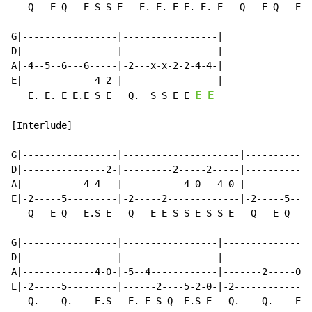
   Q   E Q   E S S E   E. E. E E. E. E   Q   E Q   E.S
G|-----------------|-----------------|

D|-----------------|-----------------|

A|-4--5--6---6-----|-2---x-x-2-2-4-4-|

E|-------------4-2-|-----------------|

E
E
   E. E. E E.E S E   Q.  S S E E 
[Interlude]

G|-----------------|---------------------|------------
D|---------------2-|---------2-----2-----|------------
A|-----------4-4---|-----------4-0---4-0-|-----------4
E|-2-----5---------|-2-----2-------------|-2-----5----
   Q   E Q   E.S E   Q   E E S S E S S E   Q   E Q   E
G|-----------------|-----------------|----------------
D|-----------------|-----------------|----------------
A|-------------4-0-|-5--4------------|-------2-----0-4
E|-2-----5---------|------2----5-2-0-|-2--------------
   Q.    Q.    E.S   E. E S Q  E.S E   Q.    Q.    E E