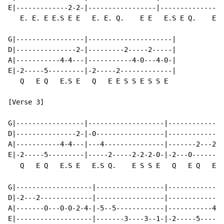
E|-------------2-2-|-----------------|----------------
   E. E. E E.S E E   E. E. Q.    E E   E.S E Q.    E E
G|-----------------|---------------------|

D|---------------2-|---------2-----2-----|

A|-----------4-4---|-----------4-0---4-0-|

E|-2-----5---------|-2-----2-------------|

   Q   E Q   E.S E   Q   E E S S E S S E

[Verse 3]

G|-----------------|-------------------|--------------
D|---------------2-|-0-----------------|--------------
A|-----------4-4---|---4---------------|-------2---2--
E|-2-----5---------|-----2-----2-2-2-0-|-2---0-------2
   Q   E Q   E.S E   E.S Q.    E S S E   Q   E Q   E E
G|-------------------|-----------------|--------------
D|-2---2-------------|-----------------|--------------
A|-------0---0-0-2-4-|-5--5------------|-----------4-4
E|-------------------|-------3----3--1-|-2-----5------