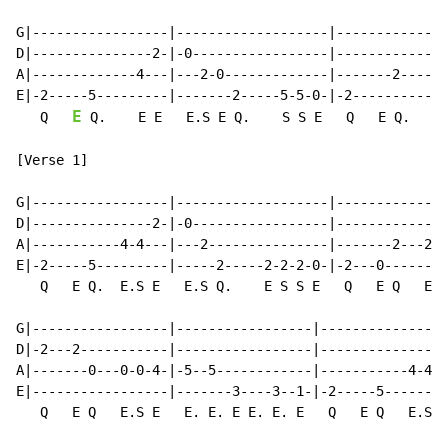
G|-----------------|-------------------|--------------
D|---------------2-|-0-----------------|--------------
A|-------------4---|---2-0-------------|-------2-----0
E|-2-----5---------|-------2-----5-5-0-|-2------------
E
   Q   
 Q.    E E   E.S E Q.    S S E   Q   E Q.    E
[Verse 1]

G|-----------------|-------------------|--------------
D|---------------2-|-0-----------------|--------------
A|-----------4-4---|---2---------------|-------2---2--
E|-2-----5---------|-----2-----2-2-2-0-|-2---0-------2
   Q   E Q.  E.S E   E.S Q.    E S S E   Q   E Q   E S
G|-----------------|-----------------|----------------
D|-2---2-----------|-----------------|---------------2
A|-------0---0-0-4-|-5--5------------|-----------4-4--
E|-----------------|-------3----3--1-|-2-----5--------
   Q   E Q   E.S E   E. E. E E. E. E   Q   E Q   E.S E