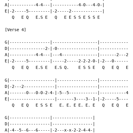
A|-----------4-4---|-----------4-0---4-0-|

E|-2-----5---------|-2-----2-------------|

   Q   E Q   E.S E   Q   E E S S E S S E

[Verse 4]

G|-----------------|-------------------|--------------
D|---------------2-|-0-----------------|--------------
A|-----------4-4---|---4---------------|-------2---2--
E|-2-----5---------|-----2-----2-2-2-0-|-2---0-------2
   Q   E Q   E.S E   E.S Q.    E S S E   Q   E Q   E E
G|-------------------|-----------------|--------------
D|-2---2-------------|-----------------|--------------
A|-------0---0-0-2-4-|-5--5------------|-----------4-4
E|-------------------|-------3----3--1-|-2-----5------
   Q   E Q   E S S E   E. E. E E. E. E   Q   E Q   E.S
G|-----------------|-----------------|

D|-----------------|-----------------|

A|-4--5--6---6-----|-2---x-x-2-2-4-4-|
