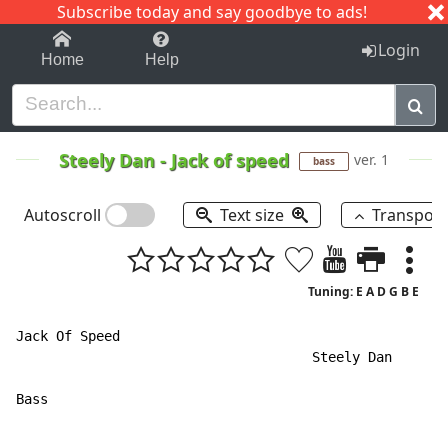
Subscribe today and say goodbye to ads!
1-9
A
B
C
D
E
F
G
H
I
J
K
Login
Home
Help
Steely Dan
-
Jack of speed
ver. 1
bass
Autoscroll
Text size
Transpos
Tuning: E A D G B E
Jack Of Speed

                                     Steely Dan

Bass                                                  
                                                      