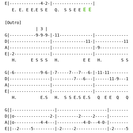
E|-------------4-2-|-----------------|

E
E
   E. E. E E.E S E   Q.  S S E E 
[Outro]

             | 3 |

G|-----------9-9-9-|-11--------------|---------------9
D|-----------------|--------------11-|------------11--
A|-----------------|-----------------|-9--------------
E|-2---------------|-----------------|----------------
   H.      E S S S   H.          E E   H.        S S E
G|-6-----------9-6-|-7-----7---7---6-|-11-11----------
D|-----------------|---------7---6---|------11-9---11-
A|-----------------|-----------------|----------------
E|-----------------|-----------------|----------------
   H.          E.S   H.  S S E.S E.S   Q  E E  Q   Q  
G||------------------|---------------------|----------
D||o---------------2-|---------2-----2-----|----------
A||o-----------4-4---|-----------4-0---4-0-|----------
E||--2-----5---------|-2-----2-------------|-2-----5--