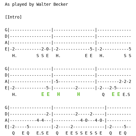
As played by Walter Becker

[Intro]

                                                      
G|-----------------|-----------------|----------------
D|-----------------|-----------------|----------------
A|-----------------|-----------------|----------------
E|-2-----------2-0-|-2-------------5-|-2-----------5-0
   H.        S S E   H.          E E   H.        S S E
G|-----------------|-----------------|----------------
D|-----------------|-----------------|----------------
A|-----------------|-5---------------|---------2-2-2-4
E|-2-------------5-|---------2-------|-2---2-5--------
E
E
H
H
E
E
E
   H.          
         Q   
 E.S 
G|-----------------|---------------------|------------
D|---------------2-|---------2-----2-----|------------
A|-----------4-4---|-----------4-0---4-0-|-----------4
E|-2-----5---------|-2-----2-------------|-2-----5----
   Q   E Q   E.S E   Q   E E S S E S S E   Q   E Q   E