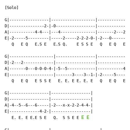
[Solo]

G|-----------------|-------------------|--------------
D|---------------2-|-0-----------------|--------------
A|-----------4-4---|---4---------------|-------2---2--
E|-2-----5---------|-----2-----2-2-2-0-|-2---0-------2
   Q   E Q   E.S E   E.S Q.    E S S E   Q   E Q   E S
G|-------------------|-----------------|--------------
D|-2---2-------------|-----------------|--------------
A|-------0---0-0-0-4-|-5--5------------|-----------4-4
E|-------------------|-------3----3--1-|-2-----5------
   Q   E Q   E S S E   E. E. E E. E. E   Q   E Q   E.S
G|-----------------|-----------------|

D|-----------------|-----------------|

A|-4--5--6---6-----|-2---x-x-2-2-4-4-|

E|-------------4-2-|-----------------|

E
E
   E. E. E E.E S E   Q.  S S E E 