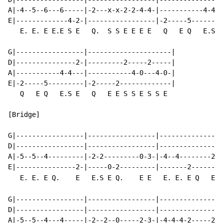
A|-4--5--6---6-----|-2---x-x-2-2-4-4-|-----------4-4--
E|-------------4-2-|-----------------|-2-----5--------
   E. E. E E.E S E   Q.  S S E E E E   Q   E Q   E.S E
G|-----------------|---------------------|

D|---------------2-|---------2-----2-----|

A|-----------4-4---|-----------4-0---4-0-|

E|-2-----5---------|-2-----2-------------|

   Q   E Q   E.S E   Q   E E S S E S S E

[Bridge]

G|-----------------|-----------------|----------------
D|-----------------|-----------------|----------------
A|-5--5--4---------|-2-2---------0-3-|-4--4--------2-3
E|---------------2-|-----0-2---------|-------2--------
   E. E. E Q.    E   E.S E Q.    E E   E. E. E Q   E E
G|-----------------|-----------------|----------------
D|-----------------|-----------------|----------------
A|-5--5--4---4-----|-2--2--0-----2-3-|-4-4-4-2-----2-0