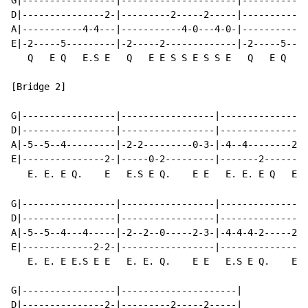
G|-----------------|---------------------|------------
D|---------------2-|---------2-----2-----|------------
A|-----------4-4---|-----------4-0---4-0-|-----------4
E|-2-----5---------|-2-----2-------------|-2-----5----
   Q   E Q   E.S E   Q   E E S S E S S E   Q   E Q   E
[Bridge 2]

G|-----------------|-----------------|----------------
D|-----------------|-----------------|----------------
A|-5--5--4---------|-2-2---------0-3-|-4--4--------2-3
E|---------------2-|-----0-2---------|-------2--------
   E. E. E Q.    E   E.S E Q.    E E   E. E. E Q   E E
G|-----------------|-----------------|----------------
D|-----------------|-----------------|----------------
A|-5--5--4---4-----|-2--2--0-----2-3-|-4-4-4-2-----2-0
E|-------------2-2-|-----------------|----------------
   E. E. E E.S E E   E. E. Q.    E E   E.S E Q.    E E
G|-----------------|---------------------|

D|---------------2-|---------2-----2-----|
