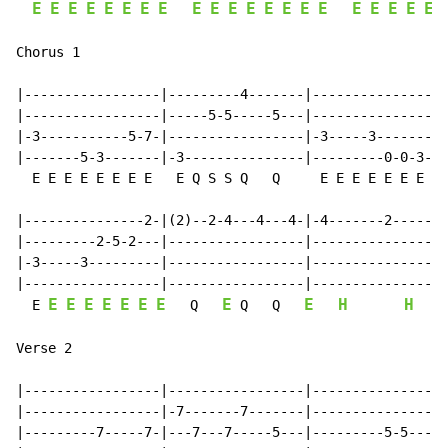
E
E
E
E
E
E
E
E
E
E
E
E
E
E
E
E
E
E
E
E
E
Chorus 1

|-----------------|---------4-------|-----------------
|-----------------|-----5-5-----5---|-----------------
|-3-----------5-7-|-----------------|-3-----3---------
|-------5-3-------|-3---------------|---------0-0-3-5-
  E E E E E E E E   E Q S S Q   Q     E E E E E E E E 
|---------------2-|(2)--2-4---4---4-|-4-------2-------
|---------2-5-2---|-----------------|-----------------
|-3-----3---------|-----------------|-----------------
|-----------------|-----------------|-----------------
E
E
E
E
E
E
E
E
E
H
H
  E 
   Q   
 Q   Q   
Verse 2                                               
                                                      
|-----------------|-----------------|-----------------
|-----------------|-7-------7-------|-----------------
|---------7-----7-|---7---7-----5---|---------5-5---5-