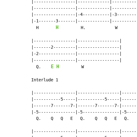
|-----------------|-------------|----------
|-----------------|-------------|----------
|-----------------|-4-----------|-3--------
|-1-------3-------|-------------|----------
H
  H       
         H.            W        
|-----------------|-----------------|

|-------2---------|-----------------|

|-2---------------|-----------------|

|-----------------|-----------------|

E
H
  Q.    
         W

Interlude 1

|-----------------|-----------------|------
|-----------5-----|-----------5-----|------
|-------7-------7-|-------7-------7-|------
|-5---------------|-5---------------|-5----
  Q.    Q   Q   E   Q.    Q   Q   E   Q.   
|-----------------|-----------------|------