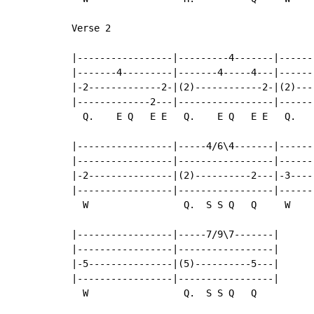
Verse 2

|-----------------|---------4-------|------
|-------4---------|-------4-----4---|------
|-2-------------2-|(2)------------2-|(2)---
|-------------2---|-----------------|------
  Q.    E Q   E E   Q.    E Q   E E   Q.   
|-----------------|-----4/6\4-------|------
|-----------------|-----------------|------
|-2---------------|(2)----------2---|-3----
|-----------------|-----------------|------
  W                 Q.  S S Q   Q     W    
|-----------------|-----7/9\7-------|

|-----------------|-----------------|

|-5---------------|(5)----------5---|

|-----------------|-----------------|

  W                 Q.  S S Q   Q
