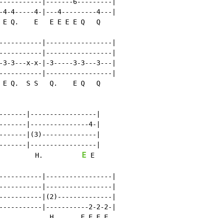
-----------|-------6---------|

-4-4-----4-|---4---------4---|

 E Q.    E   E E E E Q   Q

-----------|-----------------|

-----------|-----------------|

-3-3---x-x-|-3-----3-3---3---|

-----------|-----------------|

 E Q.  S S   Q.    E Q   Q

-------|-----------------|

-------|---------------4-|

-------|(3)--------------|

-------|-----------------|

E
         H.          
 E

-----------|-----------------|

-----------|-----------------|

-----------|(2)--------------|

-----------|-----------2-2-2-|

             H       E E E E
