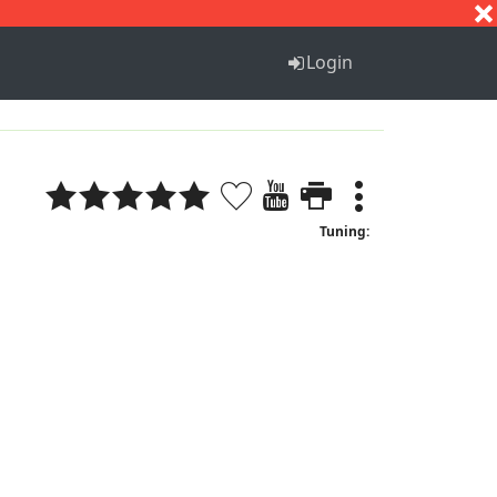
S
T
U
V
W
X
Y
Z
Login
Tuning: