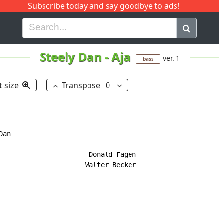
Subscribe today and say goodbye to ads!
G
H
I
J
K
L
M
N
O
P
Q
R
Steely Dan
-
Aja
ver. 1
bass
t size
Transpose
0
an

                       Donald Fagen

                      Walter Becker
