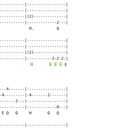
-----------|-----------------|

-----------|-----------------|

-----------|(2)--------------|

-----------|-------------2---|

             H.          Q

-----------|-----------------|

-----------|-----------------|

-----------|(2)--------------|

-----------|-----------2-2-2-|

H
E
E
E
              
 E

---4-------|-----------------|

-4---------|-4-------2-------|

-------2---|-----------------|

-----------|-------------0---|

 E Q   Q     H       Q   Q

-----------|-----------------|
