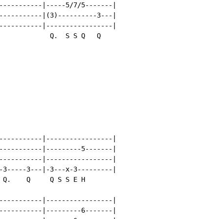
-----------|-----5/7/5-------|

-----------|(3)----------3---|

-----------|-----------------|

             Q.  S S Q   Q

-----------|-----------------|

-----------|---------5-------|

-----------|-----------------|

-3-----3---|-3---x-3---------|

 Q.    Q     Q S S E H

-----------|-----------------|

-----------|---------6-------|
