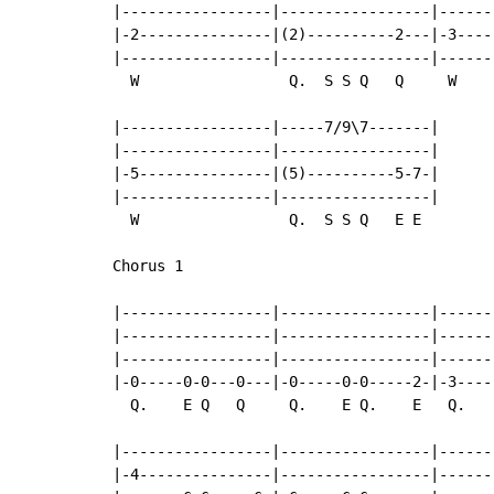
|-----------------|-----------------|------
|-2---------------|(2)----------2---|-3----
|-----------------|-----------------|------
  W                 Q.  S S Q   Q     W    
|-----------------|-----7/9\7-------|

|-----------------|-----------------|

|-5---------------|(5)----------5-7-|

|-----------------|-----------------|

  W                 Q.  S S Q   E E

Chorus 1

|-----------------|-----------------|------
|-----------------|-----------------|------
|-----------------|-----------------|------
|-0-----0-0---0---|-0-----0-0-----2-|-3----
  Q.    E Q   Q     Q.    E Q.    E   Q.   
|-----------------|-----------------|------
|-4---------------|-----------------|------