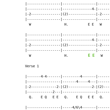
|-----------------|-----------------|------
|-----------------|---------------4-|------
|-2---------------|(2)--------------|-2----
|-----------------|-----------------|------
  W                 H.          E E   W    
|-----------------|-----------------|------
|-----------------|---------------4-|------
|-2---------------|(2)--------------|-2----
|-----------------|-----------------|------
E
E
  W                 H.          
   W   
Verse 1

|-------4-4-------|---------4-------|------
|-----------------|-------4-----4---|------
|-2-------------2-|(2)------------2-|(2)---
|-------------2---|-----------------|------
  Q.    E Q   E E   Q.    E Q   E E   Q.   
|-----------------|-----4/6\4-------|------