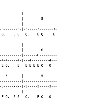
-----------|-----------------|

-----------|---------5-------|

-----------|-----------------|

-3-----2-3-|-3-----3-------3-|

 Q.    E E   Q.    E Q.    E

-----------|-----------------|

-----------|---------6-------|

-----------|-------6---------|

-4-4-----4-|---4---------4---|

 E Q.    E   E E E E Q   Q

---5-------|---------5-------|

-----------|-----------------|

-3-----x-x-|-3-----3-----3---|

-----------|-----------------|

 E Q.  S S   Q.    E Q   Q
