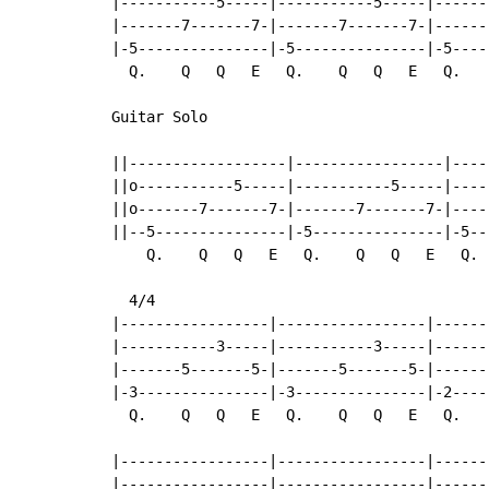
|-----------5-----|-----------5-----|------
|-------7-------7-|-------7-------7-|------
|-5---------------|-5---------------|-5----
  Q.    Q   Q   E   Q.    Q   Q   E   Q.   
Guitar Solo

                                           
||------------------|-----------------|----
||o-----------5-----|-----------5-----|----
||o-------7-------7-|-------7-------7-|----
||--5---------------|-5---------------|-5--
    Q.    Q   Q   E   Q.    Q   Q   E   Q. 
  4/4

|-----------------|-----------------|------
|-----------3-----|-----------3-----|------
|-------5-------5-|-------5-------5-|------
|-3---------------|-3---------------|-2----
  Q.    Q   Q   E   Q.    Q   Q   E   Q.   
|-----------------|-----------------|------
|-----------------|-----------------|------