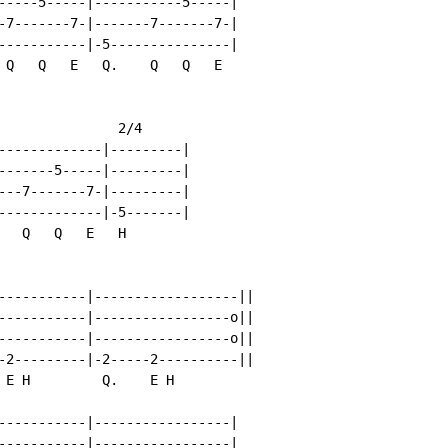
-----5-----|-----------5-----|

-7-------7-|-------7-------7-|

-----------|-5---------------|

 Q   Q   E   Q.    Q   Q   E

               2/4

-------------|---------|

-------5-----|---------|

---7-------7-|---------|

-------------|-5-------|

   Q   Q   E   H

-----------|------------------||

-----------|-----------------o||

-----------|-----------------o||

-2---------|-2-----2----------||

 E H         Q.    E H

-----------|-----------------|

-----------|-----------------|
