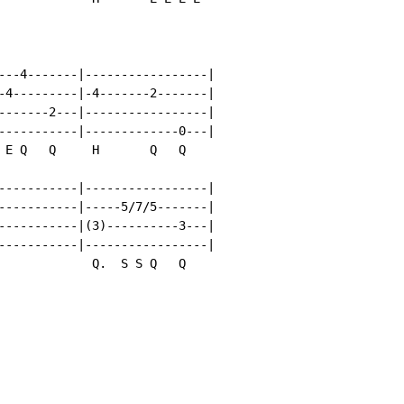
---4-------|-----------------|

-4---------|-4-------2-------|

-------2---|-----------------|

-----------|-------------0---|

 E Q   Q     H       Q   Q

-----------|-----------------|

-----------|-----5/7/5-------|

-----------|(3)----------3---|

-----------|-----------------|

             Q.  S S Q   Q
