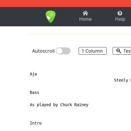
1-9
A
B
C
D
E
F
Home
Help
Autoscroll
1 Column
Tex
Aja

                                    Steely D
Bass                                       
                                           
As played by Chuck Rainey

Intro
