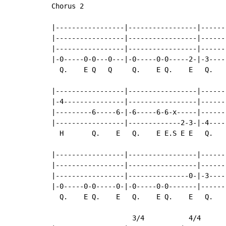
Chorus 2

|-----------------|-----------------|------
|-----------------|-----------------|------
|-----------------|-----------------|------
|-0-----0-0---0---|-0-----0-0-----2-|-3----
  Q.    E Q   Q     Q.    E Q.    E   Q.   
|-----------------|-----------------|------
|-4---------------|-----------------|------
|---------6-----6-|-6-----6-6-x-----|------
|-----------------|-------------2-3-|-4----
  H       Q.    E   Q.    E E.S E E   Q.   
|-----------------|-----------------|------
|-----------------|-----------------|------
|-----------------|---------------0-|-3----
|-0-----0-0-----0-|-0-----0-0-------|------
  Q.    E Q.    E   Q.    E Q.    E   Q.   
                    3/4           4/4
