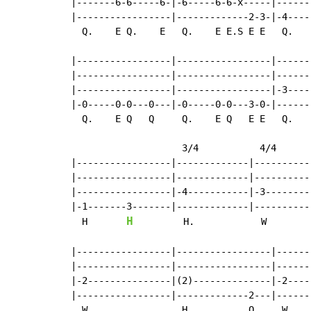
|-------6-6-----6-|-6-----6-6-x-----|------
|-----------------|-------------2-3-|-4----
  Q.    E Q.    E   Q.    E E.S E E   Q.   
|-----------------|-----------------|------
|-----------------|-----------------|------
|-----------------|-----------------|-3----
|-0-----0-0---0---|-0-----0-0---3-0-|------
  Q.    E Q   Q     Q.    E Q   E E   Q.   
                    3/4           4/4

|-----------------|-------------|----------
|-----------------|-------------|----------
|-----------------|-4-----------|-3--------
|-1-------3-------|-------------|----------
H
  H       
         H.            W        
|-----------------|-----------------|------
|-----------------|-----------------|------
|-2---------------|(2)--------------|-2----
|-----------------|-------------2---|------
  W                 H.          Q     W    