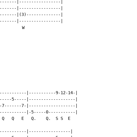
-------|-----------------|

-------|-----------------|

-------|(3)--------------|

-------|-----------------|

         W

-----------|-----------9-12-14-|

-----5-----|-------------------|

-7-------7-|-------------------|

-----------|-5-----0-----------|

 Q   Q   E   Q.    Q.  S S  E

-----------|-----------------|
