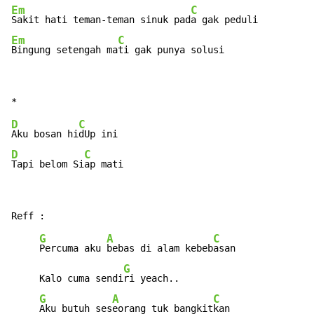
Em
C
Sakit hati teman-teman sinuk pad
Em
C
Bingung setengah ma
ti gak punya solusi
D
C
Aku bosan hi
D
C
Tapi belom Si
ap mati
G
A
C
Percuma aku 
bebas di alam kebeb
asan

G
     Kalo cuma sendi
ri yeach..

G
A
C
Aku butuh ses
eorang tuk bangkit
kan
