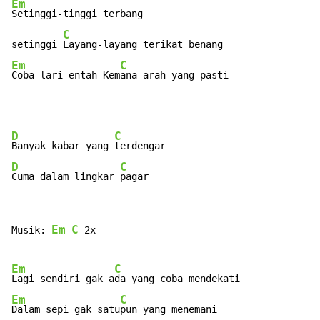
Em
Setinggi-tinggi terbang

C
setinggi 
Em
C
Coba lari entah Kem
ana arah yang pasti
D
C
Banyak kabar yang 
D
C
Cuma dalam lingkar 
pagar
Em
C
Musik: 
 2x

Em
C
Lagi sendiri gak a
Em
C
Dalam sepi gak satu