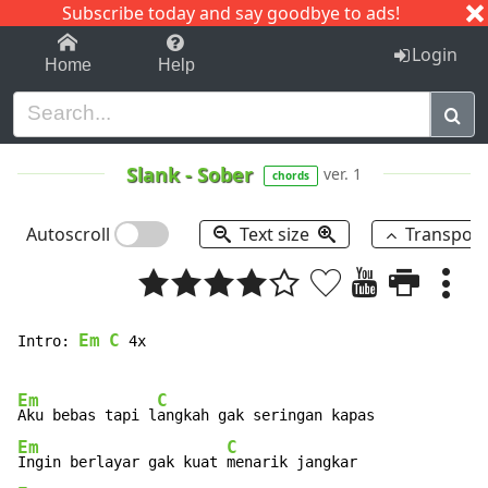
Subscribe today and say goodbye to ads!
1-9
A
B
C
D
E
F
G
H
I
J
K
Login
Home
Help
Slank
-
Sober
ver. 1
chords
Autoscroll
Text size
Transpos
Em
C
Intro: 
 4x

Em
C
Aku bebas tapi l
Em
C
Ingin berlayar gak kuat 