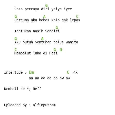
G
     Rasa percaya di
ri yeiye iyee

G
A
C
Percuma aku be
bas kalo gak lep
as

G
     Tentukan nasib Sendi
ri

G
A
Aku butuh Sen
tuhan halus wanita

C
G
D
Membalut luka di Ha
ti 
Em
C
Interlude : 
  4x

            aa aa aa aa aa aw aw

Kembali ke *, Reff

Uploaded by : alfinputram