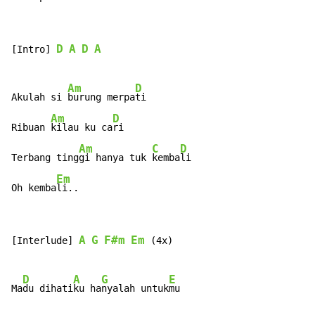
D
A
D
A
[Intro] 
Am
D
Akulah si 
burung merpa
ti

Am
D
Ribuan 
kilau ku ca
ri

Am
C
D
Terbang ting
gi hanya tuk 
kemba
li

Em
Oh kemba
li..
A
G
F#m
Em
[Interlude] 
 (4x)

D
A
G
E
Ma
du dihati
ku ha
nyalah untuk
mu
