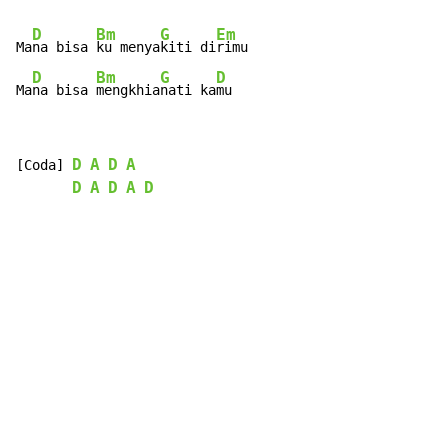
D
Bm
G
Em
Ma
na bisa 
ku menya
kiti di
rimu

D
Bm
G
D
Ma
na bisa 
mengkhia
nati ka
mu
D
A
D
A
[Coda] 
D
A
D
A
D