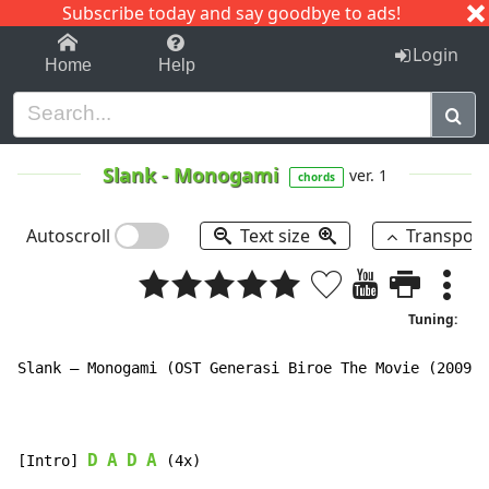
Subscribe today and say goodbye to ads!
1-9
A
B
C
D
E
F
G
H
I
J
K
Login
Home
Help
Slank
-
Monogami
ver. 1
chords
Autoscroll
Text size
Transpos
Tuning:
Slank – Monogami (OST Generasi Biroe The Movie (2009))

D
A
D
A
[Intro] 
 (4x)
