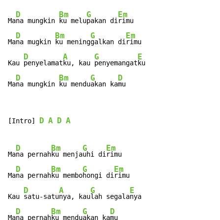
D
Bm
G
Em
Ma
na mungkin 
ku melu
pakan di
rimu

D
Bm
G
Em
Ma
na mugkin 
ku mening
galkan di
rimu

D
A
G
E
Kau 
penyelamat
ku, kau 
penyemangat
ku

D
Bm
G
D
Ma
na mungkin 
ku mendu
akan ka
mu
D
A
D
A
[Intro] 
D
Bm
G
Em
Ma
na pernah
ku menja
uhi di
rimu

D
Bm
G
Em
Ma
na pernah
ku membo
hongi di
rimu

D
A
G
E
Kau 
satu-satu
nya, kau
lah segala
nya

D
Bm
G
D
Ma
na pernah
ku mendu
akan ka
mu