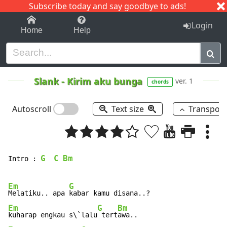
Subscribe today and say goodbye to ads!
1-9
A
B
C
D
E
F
G
H
I
J
K
Login
Home
Help
Slank
-
Kirim aku bunga
ver. 1
chords
Autoscroll
Text size
Transpos
G
C
Bm
Intro : 
Em
G
Melatiku.. apa 
Em
G
Bm
kuharap engkau s\`lalu
 tert