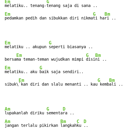
Em
G
melatiku.. tenang-
Em
G
Bm
pedamkan pedih dan sibukkan diri nikma
ti ha
ri ..
Em
G
melatiku .. akupun 
seperti biasanya ..

Em
G
Bm
bersa
ma teman-teman wujudkan mimpi 
disi
Em
G
melatiku.. aku 
baik saja sendiri..

Em
G
Bm
sibuk\
`kan diri dan slalu menanti .. kau
 kemb
ali ..
Am
G
D
lupakanlah diriku 
sementa
Am
Bm
C
D
jangan terlalu pikirkan 
langkah
ku 