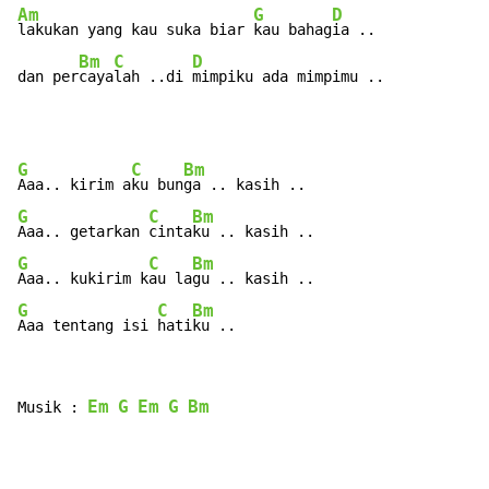
Am
G
D
lakukan yang kau suka biar 
kau bahag
ia ..

Bm
C
D
dan per
caya
lah ..di 
mimpiku ada mimpimu ..
G
C
Bm
Aaa.. kirim a
ku bun
G
C
Bm
Aaa.. getarkan 
cinta
G
C
Bm
Aaa.. kukirim k
au la
G
C
Bm
Aaa tentang isi 
hati
ku ..
Em
G
Em
G
Bm
Musik : 