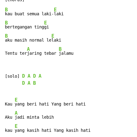
B
E
kau buat semua laki-
B
E
bertegangan ting
B
E
aku masih normal le
laki

A
B
Tentu ter
jaring tebar 
jalamu
D
A
D
A
[solo] 
D
A
B
E
Kau 
yang beri hati Yang beri hati

A
Aku 
jadi minta lebih

E
kau 
yang kasih hati Yang kasih hati
