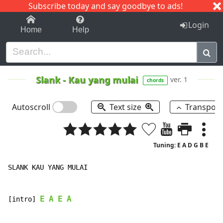
Subscribe today and say goodbye to ads!
1-9
A
B
C
D
E
F
G
H
I
J
K
Login
Home
Help
Slank
-
Kau yang mulai
ver. 1
chords
Autoscroll
Text size
Transpos
Tuning: E A D G B E
SLANK KAU YANG MULAI

E
A
E
A
[intro] 