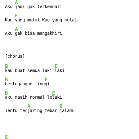
A
Aku 
jadi gak terkendali

E
Kau 
yang mulai Kau yang mulai

A
Aku 
gak bisa mengakhiri
B
E
kau buat semua laki-
B
E
bertegangan ting
B
E
aku masih normal le
laki

A
B
Tentu ter
jaring tebar 
jalamu
E