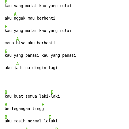
E
kau yang mulai kau yang mulai

A
aku 
E
kau yang mulai kau yang mulai

A
mana 
E
kau yang panasi kau yang panasi

A
aku j
adi ga dingin lagi
B
E
kau buat semua laki-
B
E
bertegangan ting
B
E
aku masih normal le
laki
