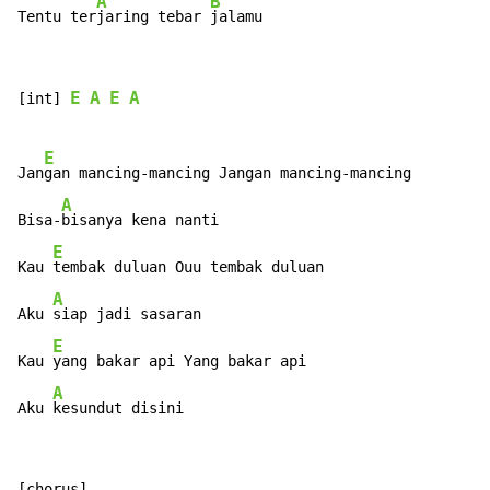
A
B
Tentu ter
jaring tebar 
jalamu
E
A
E
A
[int] 
E
Jan
gan mancing-mancing Jangan mancing-mancing

A
Bisa-
bisanya kena nanti

E
Kau 
tembak duluan Ouu tembak duluan

A
Aku 
siap jadi sasaran

E
Kau 
yang bakar api Yang bakar api

A
Aku 
kesundut disini