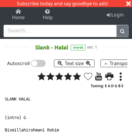
Subscribe today and say goodbye to ads!
1-9
A
B
C
D
E
F
G
H
I
J
K
Login
Home
Help
Slank
-
Halal
ver. 1
chords
Autoscroll
Text size
Transpos
Tuning: E A D G B E
SLANK HALAL

[intro] G

Bismillahirohmani Rohim
