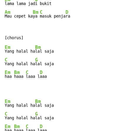
lama lama jad
Am
Bm
C
D
Mau cepet ka
ya 
masuk penja
ra
Em
Bm
Yang halal ha
C
G
Yang halal ha
Em
Bm
C
D
haa 
haaa 
laaa l
aaa
Em
Bm
Yang halal ha
C
G
Yang halal ha
Em
Bm
C
D
haa 
haaa 
laaa l
aaa