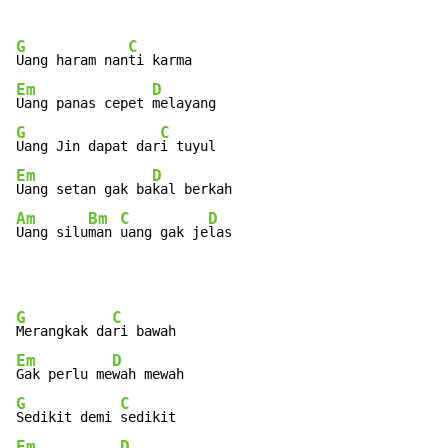
G
C
Uang haram nan
Em
D
Uang panas cepet 
G
C
Uang Jin dapat dar
Em
D
Uang setan gak ba
Am
Bm
C
D
Uang silu
man 
uang gak je
las
G
C
Merangkak da
Em
D
Gak perlu me
G
C
Sedikit demi 
Em
D