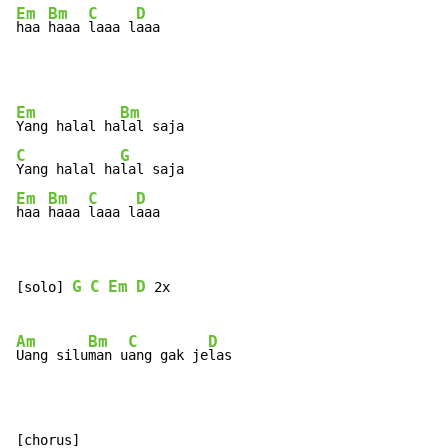
Em
Bm
C
D
haa 
haaa 
laaa l
aaa
Em
Bm
Yang halal ha
C
G
Yang halal ha
Em
Bm
C
D
haa 
haaa 
laaa l
aaa
G
C
Em
D
[solo] 
 2x

Am
Bm
C
D
Uang silu
man u
ang gak je
las
