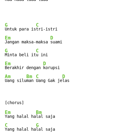
G
C
Untuk para is
Em
D
Jangan maksa-maksa 
G
C
Minta beli it
Em
D
Berakhir dengan 
Am
Bm
C
D
Uang silu
man 
Uang Gak je
las
Em
Bm
Yang halal ha
C
G
Yang halal ha