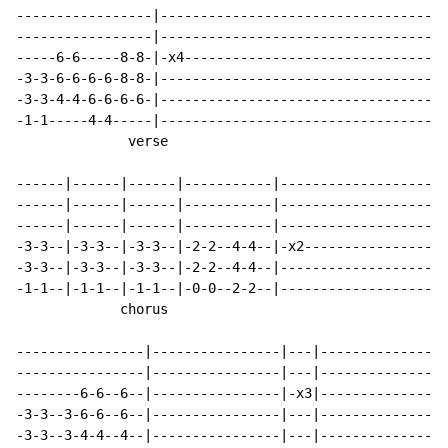
-----------------|------------------------------------
-----------------|------------------------------------
-----6-6-----8-8-|-x4---------------------------------
-3-3-6-6-6-6-8-8-|------------------------------------
-3-3-4-4-6-6-6-6-|------------------------------------
-1-1-----4-4-----|------------------------------------
              verse

------|------|------|-----------|---------------------
------|------|------|-----------|---------------------
------|------|------|-----------|---------------------
-3-3--|-3-3--|-3-3--|-2-2--4-4--|-x2------------------
-3-3--|-3-3--|-3-3--|-2-2--4-4--|---------------------
-1-1--|-1-1--|-1-1--|-0-0--2-2--|---------------------
             chorus

----------------|----------------|---|---------------|
----------------|----------------|---|---------------|
--------6-6--6--|----------------|-x3|---------------|
-3-3--3-6-6--6--|----------------|---|---------------|
-3-3--3-4-4--4--|----------------|---|---------------|