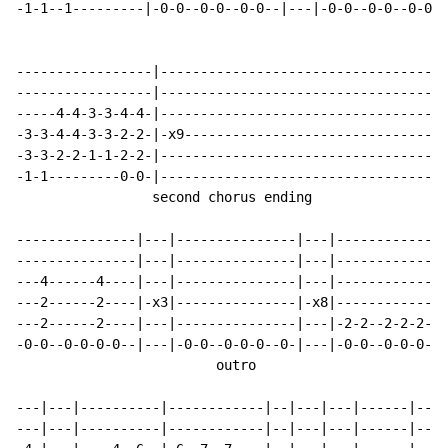
-1-1--1---------|-0-0--0-0--0-0--|---|-0-0--0-0--0-0-|
-----------------|------------------------------------
-----------------|------------------------------------
-----4-4-3-3-4-4-|------------------------------------
-3-3-4-4-3-3-2-2-|-x9---------------------------------
-3-3-2-2-1-1-2-2-|------------------------------------
-1-1---------0-0-|------------------------------------
                 second chorus ending

---------------|---|---------------|---|--------------
---------------|---|---------------|---|--------------
---4------4----|---|---------------|---|--------------
---2------2----|-x3|---------------|-x8|--------------
---2------2----|---|---------------|---|-2-2--2-2-2--2
-0-0--0-0-0-0--|---|-0-0--0-0-0--0-|---|-0-0--0-0-0--0
                         outro

---|---|----------|------------|--|---|---|------|----
---|---|----------|------------|--|---|---|------|----