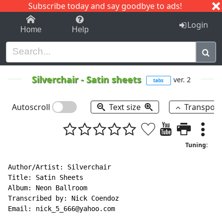
Subscribe today and say goodbye to ads!
1-9
A
B
C
D
E
F
G
H
I
J
K
Login
Home
Help
Silverchair
-
Satin sheets
ver. 2
tabs
Autoscroll
Text size
Transpos
Tuning:
Author/Artist: Silverchair

Title: Satin Sheets

Album: Neon Ballroom

Transcribed by: Nick Coendoz

Email: nick_5_666@yahoo.com
