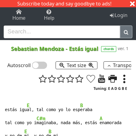
Subscribe today and say goodbye to ads!
1-9
A
B
C
D
E
F
G
H
I
J
K
Login
Home
Help
Sebastian Mendoza
-
Estás igual
ver. 1
chords
Autoscroll
Text size
Transpos
Tuning: E A D G B E
E
B
estás igu
al, tal como yo lo esp
eraba

C#m
A
tal como yo i
maginaba, nada más, estás 
enamorada

E
B
y no de 
mi, y no d
e mi