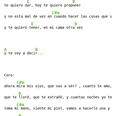
E
B
te quiero d
ar, hoy te quiero prop
oner

C#m
y no esta mal de vez en
 cuando hacer las cosas que so
l
E
B
y te quiero t
ener, en mi cama otra
 vez
A
B
y te voy a deci
r...

Coro:

C#m
ahora 
mira mis ojos, que vas a ver? , cuanto te amo, c
B
que te 
lloré, que te extrañé, y cuantas noches yo te e
C#m
toma m
i mano, siente mi piel, vamos a hacerlo una y ot