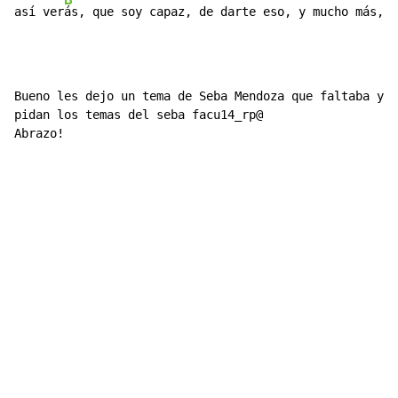
B
así ver
ás, que soy capaz, de darte eso, y mucho más, l
Bueno les dejo un tema de Seba Mendoza que faltaba y e
pidan los temas del seba facu14_rp@

Abrazo!