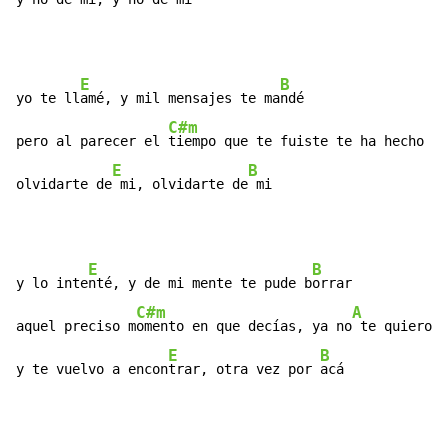
E
B
yo te ll
amé, y mil mensajes te ma
ndé

C#m
pero al parecer el 
tiempo que te fuiste te ha hecho ol
E
B
olvidarte de
 mi, olvidarte de
 mi
E
B
y lo inte
nté, y de mi mente te pude b
orrar

C#m
A
aquel preciso m
omento en que decías, ya no
 te quiero v
E
B
y te vuelvo a encon
trar, otra vez por 
acá