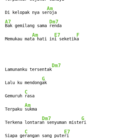
Am
Di kelopak nya se
A7
Dm7
Bak gemilang sama 
renda

Am
E7
F
Memukau mat
a hati in
i seketik
a
Dm7
Lamunanku tersentak
G
Lalu ku mendong
ak

C
Gemuruh 
rasa

Am
Terpaku 
sukma

Dm7
G
Terkena lontara
n senyuman miste
ri

C
E7
Siapa ge
rangan sang pute
ri