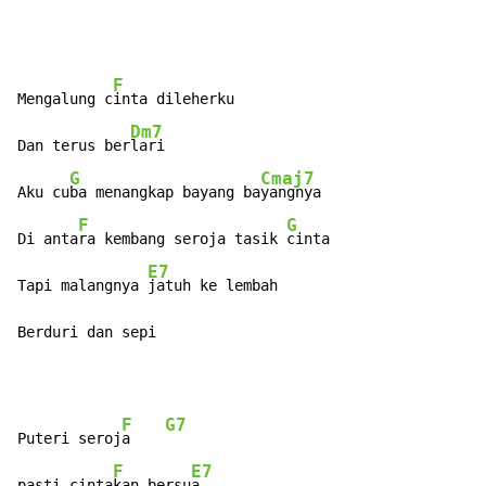
F
Mengalung c
inta dileherku

Dm7
Dan terus ber
lari

G
Cmaj7
Aku cu
ba menangkap bayang ba
yangnya

F
G
Di anta
ra kembang seroja tasik 
cinta

E7
Tapi malangnya 
jatuh ke lembah

Berduri dan sepi
F
G7
Puteri seroj
a    
F
E7
pasti cinta
kan bersu
a....
