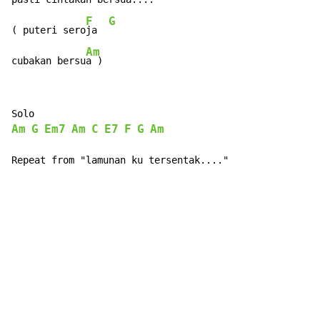
F
G
( puteri sero
ja  
Am
cubakan bersu
a )
Am
G
Em7
Am
C
E7
F
G
Am
Repeat from "lamunan ku tersentak...."