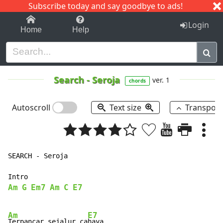
Subscribe today and say goodbye to ads!
1-9
A
B
C
D
E
F
G
H
I
J
K
Login
Home
Help
Search
-
Seroja
ver. 1
chords
Autoscroll
Text size
Transpos
SEARCH - Seroja

Am
G
Em7
Am
C
E7
Am
E7
Terpancar sejalur ca
haya
