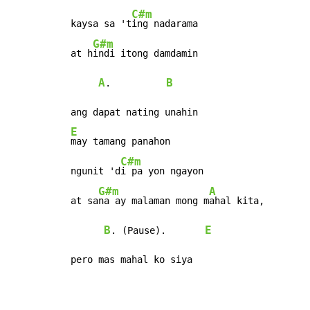
C#m
kaysa sa 't
ing nadarama

G#m
at h
indi itong damdamin

A
B
.          
E
may tamang panahon

C#m
ngunit 'd
i pa yon ngayon

G#m
A
at sa
na ay malaman mong m
ahal kita,

B
E
. (Pause).       
pero mas mahal ko siya