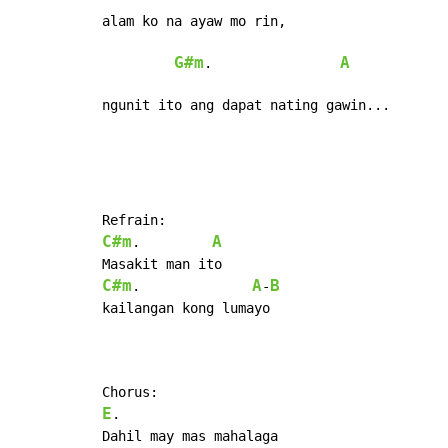
alam ko na ayaw mo rin,

G#m
A
.                
ngunit ito ang dapat nating gawin...
C#m
A
.         
C#m
A
B
.              
-
kailangan kong lumayo

E
.
