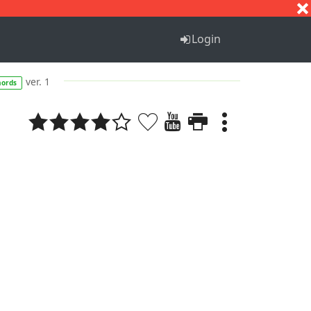
S
T
U
V
W
X
Y
Z
Login
ver. 1
hords