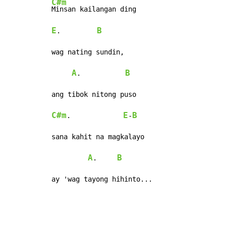
C#m
E
B
.         
wag nating sundin,

A
B
.           
C#m
E
B
.             
-
sana kahit na magkalayo

A
B
.     
ay 'wag tayong hihinto...