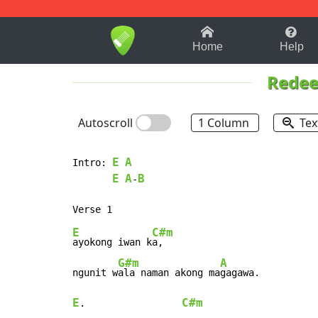
1-9
A
B
C
D
E
F
Home
Help
Rede
Autoscroll
1 Column
Tex
E
A
Intro: 
E
A
B
-
E
C#m
ayokong iwan k
a,

G#m
A
ngunit w
ala naman akong ma
E
C#m
.                 