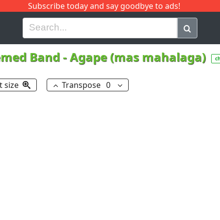
Subscribe today and say goodbye to ads!
G
H
I
J
K
L
M
N
O
P
Q
R
emed Band
-
Agape (mas mahalaga)
c
t size
Transpose
0