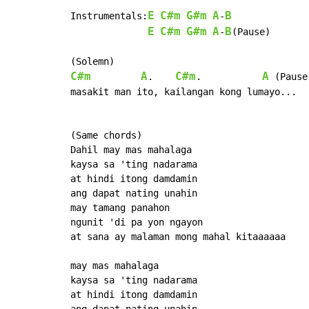
E
C#m
G#m
A
B
Instrumentals:
-
E
C#m
G#m
A
B
-
(Pause)

C#m
A
C#m
A
.    
.           
 (Pause)
masakit man ito, kailangan kong lumayo...

(Same chords)

Dahil may mas mahalaga

kaysa sa 'ting nadarama

at hindi itong damdamin

ang dapat nating unahin

may tamang panahon

ngunit 'di pa yon ngayon

at sana ay malaman mong mahal kitaaaaaa

may mas mahalaga

kaysa sa 'ting nadarama

at hindi itong damdamin

ang dapat nating unahin
