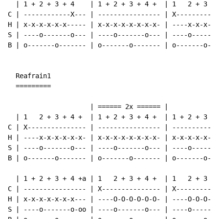
  | 1 + 2 + 3 + 4    | 1 + 2 + 3 + 4 +  | 1   2 + 3 + 
C | ------------X--- | ---------------- | X-----------
H | x-x-x-x-x-x----- | x-x-x-x-x-x-x-x- | ----x-x-x-x-
S | ----o-------o--- | ----o-------o--- | ----o-------
B | o-------o------- | o-------o------- | o-------o---
  Reafrain1

  =========

                     | ====== 2x ====== |

  | 1   2 + 3 + 4 +  | 1 + 2 + 3 + 4 +  | 1 + 2 + 3 + 
C | X--------------- | ---------------- | ------------
H | ----x-x-x-x-x-x- | x-x-x-x-x-x-x-x- | x-x-x-x-x-x-
S | ----o-------o--- | ----o-------o--- | ----o-------
B | o-------o------- | o-------o------- | o-------o---
  | 1 + 2 + 3 + 4 +a | 1   2 + 3 + 4 +  | 1   2 + 3 + 
C | ---------------- | X--------------- | X-----------
H | x-x-x-x-x-x-x--- | ----O-O-O-O-O-O- | ----O-O-O-O-
S | ----o-------o-oo | ----o-------o--- | ----o-----o-