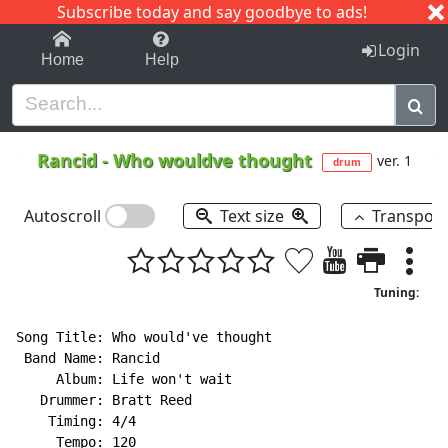
Subscribe today and say goodbye to ads!
1-9
A
B
C
D
E
F
G
H
I
J
K
Login
Home
Help
Rancid
-
Who wouldve thought
ver. 1
drum
Autoscroll
Text size
Transpos
Tuning:
Song Title: Who would've thought

 Band Name: Rancid

     Album: Life won't wait

   Drummer: Bratt Reed

    Timing: 4/4

     Tempo: 120
