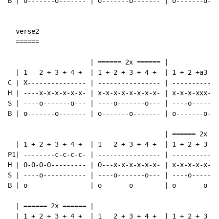
B | o-------o------- | o-------o------- | o-------o---
  verse2

  ======

                     | ====== 2x ====== |             
  | 1   2 + 3 + 4 +  | 1 + 2 + 3 + 4 +  | 1 + 2 +a3 + 
C | X--------------- | ---------------- | ------------
H | ----x-x-x-x-x-x- | x-x-x-x-x-x-x-x- | x-x-x-xxx-x-
S | ----o-------o--- | ----o-------o--- | ----o-------
B | o-------o------- | o-------o------- | o-------o---
                                        | ====== 2x ==
  | 1 + 2 + 3 + 4 +  | 1   2 + 3 + 4 +  | 1 + 2 + 3 + 
P1| --------c-c-c-c- | ---------------- | ------------
H | O-O-O-O--------- | O---x-x-x-x-x-x- | x-x-x-x-x-x-
S | ----o----------- | ----o-------o--- | ----o-------
B | o--------------- | o-------o------- | o-------o---
  | ====== 2x ====== |

  | 1 + 2 + 3 + 4 +  | 1   2 + 3 + 4 +  | 1 + 2 + 3 + 