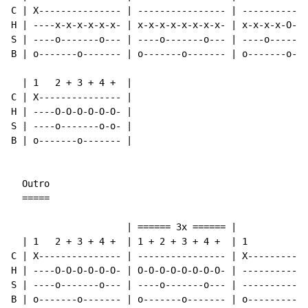
C | X--------------- | ---------------- | ------------
H | ----x-x-x-x-x-x- | x-x-x-x-x-x-x-x- | x-x-x-x-O-O-
S | ----o-------o--- | ----o-------o--- | ----o-------
B | o-------o------- | o-------o------- | o-------o---
  | 1   2 + 3 + 4 +  |

C | X--------------- |

H | ----O-O-O-O-O-O- |

S | ----o-------o-o- |

B | o-------o------- |

  Outro

  =====

                     | ====== 3x ====== |

  | 1   2 + 3 + 4 +  | 1 + 2 + 3 + 4 +  | 1           
C | X--------------- | ---------------- | X-----------
H | ----O-O-O-O-O-O- | O-O-O-O-O-O-O-O- | ------------
S | ----o-------o--- | ----o-------o--- | ------------
B | o-------o------- | o-------o------- | o-----------