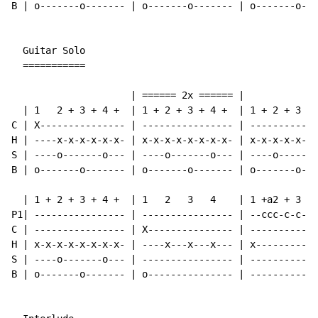
B | o-------o------- | o-------o------- | o-------o---
  Guitar Solo

  ===========

                     | ====== 2x ====== |

  | 1   2 + 3 + 4 +  | 1 + 2 + 3 + 4 +  | 1 + 2 + 3 + 
C | X--------------- | ---------------- | ------------
H | ----x-x-x-x-x-x- | x-x-x-x-x-x-x-x- | x-x-x-x-x-x-
S | ----o-------o--- | ----o-------o--- | ----o-------
B | o-------o------- | o-------o------- | o-------o---
  | 1 + 2 + 3 + 4 +  | 1   2   3   4    | 1 +a2 + 3 + 
P1| ---------------- | ---------------- | --ccc-c-c-c-
C | ---------------- | X--------------- | ------------
H | x-x-x-x-x-x-x-x- | ----x---x---x--- | x-----------
S | ----o-------o--- | ---------------- | ------------
B | o-------o------- | o--------------- | ------------