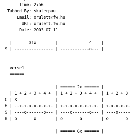
      Time: 2:56

 Tabbed By: skaterpau

     Email: orulett@fw.hu

       URL: orulett.fw.hu

      Date: 2003.07.11.

  | ===== 31x ====== |             4    |

S | ---------------- | ------------o--- |

  verse1

  ======

                     | ====== 2x ====== |             
  | 1 + 2 + 3 + 4 +  | 1 + 2 + 3 + 4 +  | 1 + 2 + 3 + 
C | X--------------- | ---------------- | ------------
H | --x-x-x-x-x-x-x- | x-x-x-x-x-x-x-x- | x-x-x-x-x-x-
S | ----o-------o--- | ----o-------o--- | ----o-------
B | o-------o------- | o-------o------- | o-------o---
                     | ====== 6x ====== |
