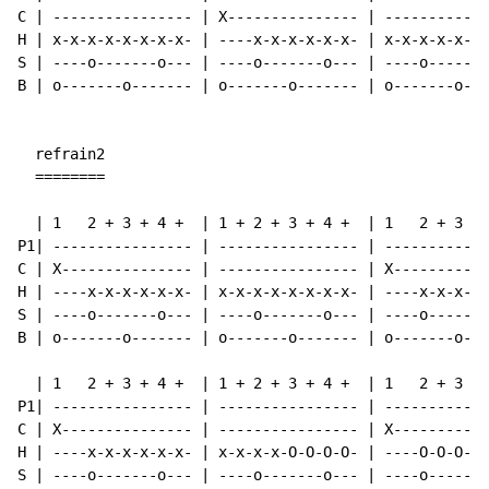
C | ---------------- | X--------------- | ------------
H | x-x-x-x-x-x-x-x- | ----x-x-x-x-x-x- | x-x-x-x-x-x-
S | ----o-------o--- | ----o-------o--- | ----o-------
B | o-------o------- | o-------o------- | o-------o---
  refrain2

  ========

  | 1   2 + 3 + 4 +  | 1 + 2 + 3 + 4 +  | 1   2 + 3 + 
P1| ---------------- | ---------------- | ------------
C | X--------------- | ---------------- | X-----------
H | ----x-x-x-x-x-x- | x-x-x-x-x-x-x-x- | ----x-x-x-x-
S | ----o-------o--- | ----o-------o--- | ----o-------
B | o-------o------- | o-------o------- | o-------o---
  | 1   2 + 3 + 4 +  | 1 + 2 + 3 + 4 +  | 1   2 + 3 + 
P1| ---------------- | ---------------- | ------------
C | X--------------- | ---------------- | X-----------
H | ----x-x-x-x-x-x- | x-x-x-x-O-O-O-O- | ----O-O-O-O-
S | ----o-------o--- | ----o-------o--- | ----o-------