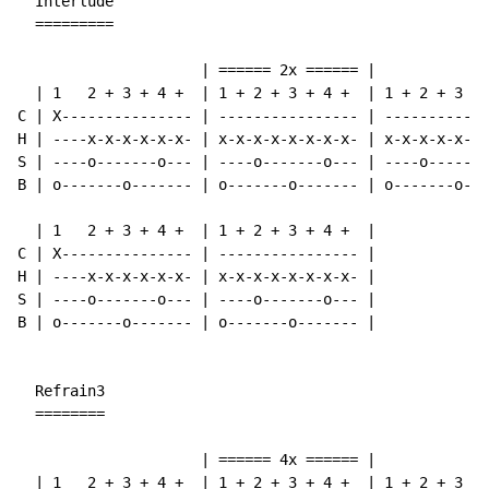
  Interlude

  =========

                     | ====== 2x ====== |             
  | 1   2 + 3 + 4 +  | 1 + 2 + 3 + 4 +  | 1 + 2 + 3 + 
C | X--------------- | ---------------- | ----------X-
H | ----x-x-x-x-x-x- | x-x-x-x-x-x-x-x- | x-x-x-x-x---
S | ----o-------o--- | ----o-------o--- | ----o-----o-
B | o-------o------- | o-------o------- | o-------o---
  | 1   2 + 3 + 4 +  | 1 + 2 + 3 + 4 +  |

C | X--------------- | ---------------- |

H | ----x-x-x-x-x-x- | x-x-x-x-x-x-x-x- |

S | ----o-------o--- | ----o-------o--- |

B | o-------o------- | o-------o------- |

  Refrain3

  ========

                     | ====== 4x ====== |

  | 1   2 + 3 + 4 +  | 1 + 2 + 3 + 4 +  | 1 + 2 + 3 + 