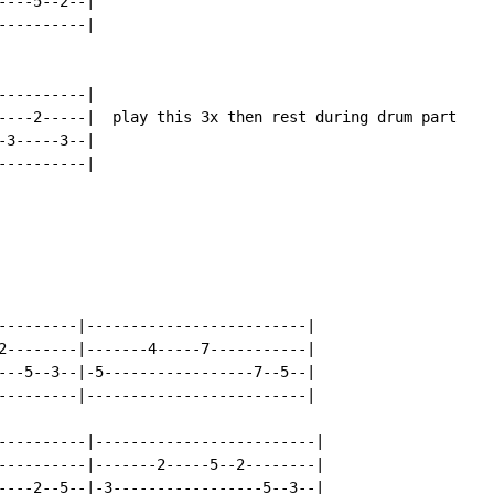
---5--2--|

---------|

---------|

----2-----|  play this 3x then rest during drum part

3-----3--|

---------|

---------|-------------------------|

2--------|-------4-----7-----------|

---5--3--|-5-----------------7--5--|

---------|-------------------------|

----------|-------------------------|

----------|-------2-----5--2--------|

----2--5--|-3-----------------5--3--|
