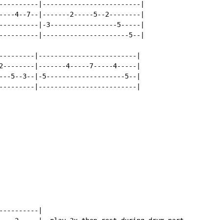
----------|-------------------------|

----4--7--|-------2-----5--2--------|

----------|-3-----------------5-----|

----------|----------------------5--|

---------|-------------------------|

2--------|-------4-----7-----4-----|

---5--3--|-5--------------------5--|

---------|-------------------------|

---------|
