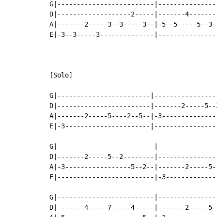
G|-------------------------|----------------
D|-------------------2-----|-------4-------
A|-------2-----3--3-----3--|-5--5-----5--3--
E|-3--3-----3--------------|----------------
[Solo]

G|------------------------|----------------
D|------------------------|-------2-----5--
A|-------2-----5----2--5--|-3--------------
E|-3----------------------|----------------
G|-------------------------|---------------
D|-------2-----5--2--------|---------------
A|-3-----------------5--2--|-------2-----5-
E|-------------------------|-3-------------
G|-------------------------|----------------
D|-------4-----7-----4-----|-------2-----5--