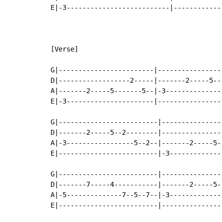
E|-3--------------------------|-------------
[Verse]

G|------------------------|----------------
D|------------------2-----|-------2-----5--
A|-------2-----5-------5--|-3--------------
E|-3----------------------|----------------
G|-------------------------|---------------
D|-------2-----5--2--------|---------------
A|-3-----------------5--2--|-------2-----5-
E|-------------------------|-3-------------
G|-------------------------|---------------
D|-------7-----4-----------|-------2-----5-
A|-5--------------7--5--7--|-3-------------
E|-------------------------|---------------