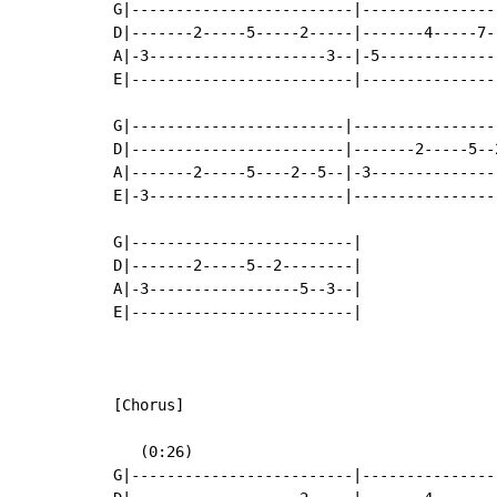
G|-------------------------|---------------
D|-------2-----5-----2-----|-------4-----7-
A|-3--------------------3--|-5-------------
E|-------------------------|---------------
G|------------------------|----------------
D|------------------------|-------2-----5--
A|-------2-----5----2--5--|-3--------------
E|-3----------------------|----------------
G|-------------------------|

D|-------2-----5--2--------|

A|-3-----------------5--3--|

E|-------------------------|

[Chorus]

   (0:26)

G|-------------------------|----------------