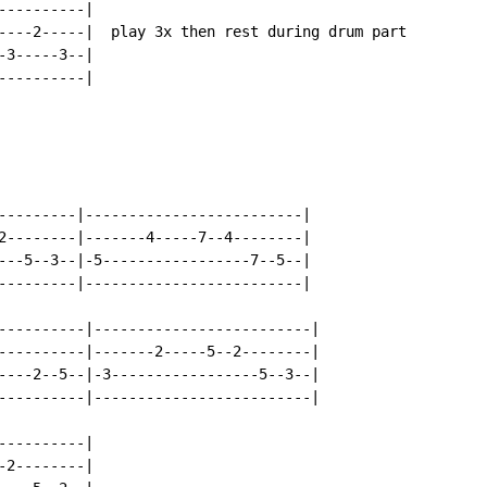
---------|

----2-----|  play 3x then rest during drum part

3-----3--|

---------|

---------|-------------------------|

2--------|-------4-----7--4--------|

---5--3--|-5-----------------7--5--|

---------|-------------------------|

----------|-------------------------|

----------|-------2-----5--2--------|

----2--5--|-3-----------------5--3--|

----------|-------------------------|

---------|

2--------|
