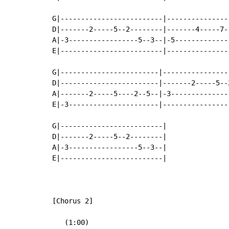
G|-------------------------|---------------
D|-------2-----5--2--------|-------4-----7-
A|-3-----------------5--3--|-5-------------
E|-------------------------|---------------
G|------------------------|----------------
D|------------------------|-------2-----5--
A|-------2-----5----2--5--|-3--------------
E|-3----------------------|----------------
G|-------------------------|

D|-------2-----5--2--------|

A|-3-----------------5--3--|

E|-------------------------|

[Chorus 2]

   (1:00)
