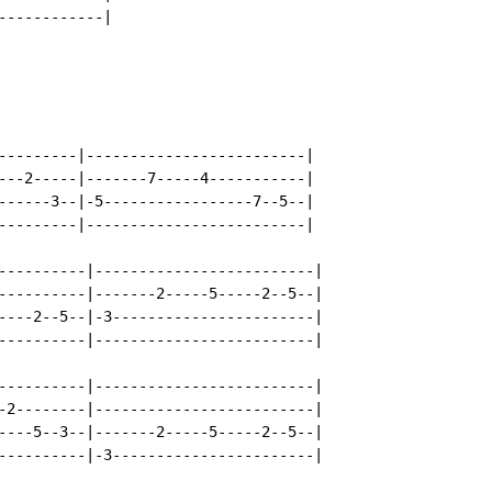
-----------|

---------|-------------------------|

---2-----|-------7-----4-----------|

------3--|-5-----------------7--5--|

---------|-------------------------|

----------|-------------------------|

----------|-------2-----5-----2--5--|

----2--5--|-3-----------------------|

----------|-------------------------|

----------|-------------------------|

-2--------|-------------------------|

----5--3--|-------2-----5-----2--5--|

----------|-3-----------------------|
