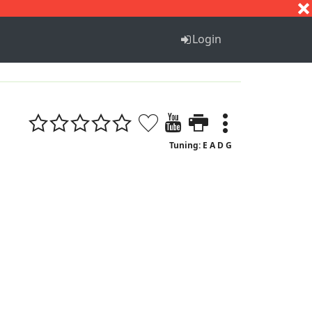
S
T
U
V
W
X
Y
Z
Login
Tuning: E A D G