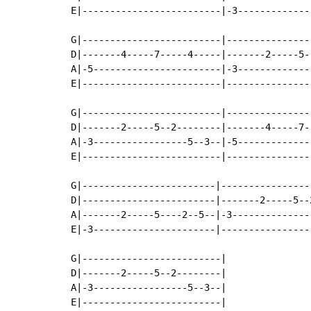
E|-------------------------|-3-------------
G|-------------------------|---------------
D|-------4-----7-----4-----|-------2-----5-
A|-5-----------------------|-3-------------
E|-------------------------|---------------
G|-------------------------|---------------
D|-------2-----5--2--------|-------4-----7-
A|-3-----------------5--3--|-5-------------
E|-------------------------|---------------
G|------------------------|----------------
D|------------------------|-------2-----5--
A|-------2-----5----2--5--|-3--------------
E|-3----------------------|----------------
G|-------------------------|

D|-------2-----5--2--------|

A|-3-----------------5--3--|

E|-------------------------|
