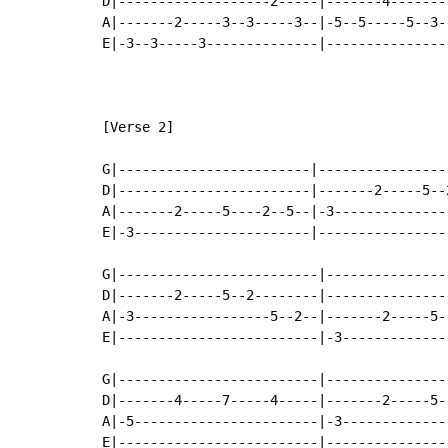
D|-------------------2-----|-------4-------
A|-------2-----3--3-----3--|-5--5-----5--3--
E|-3--3-----3--------------|----------------
[Verse 2]

G|------------------------|----------------
D|------------------------|-------2-----5--
A|-------2-----5----2--5--|-3--------------
E|-3----------------------|----------------
G|-------------------------|---------------
D|-------2-----5--2--------|---------------
A|-3-----------------5--2--|-------2-----5-
E|-------------------------|-3-------------
G|-------------------------|---------------
D|-------4-----7-----4-----|-------2-----5-
A|-5-----------------------|-3-------------
E|-------------------------|---------------