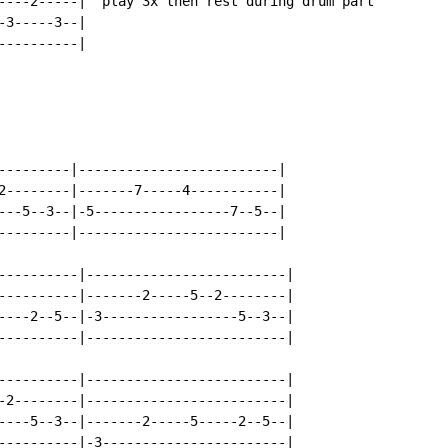
----2-----|  play 3x then rest during drum part

3-----3--|

---------|

---------|-------------------------|

2--------|-------7-----4-----------|

---5--3--|-5-----------------7--5--|

---------|-------------------------|

----------|-------------------------|

----------|-------2-----5--2--------|

----2--5--|-3-----------------5--3--|

----------|-------------------------|

----------|-------------------------|

-2--------|-------------------------|

----5--3--|-------2-----5-----2--5--|

----------|-3-----------------------|
