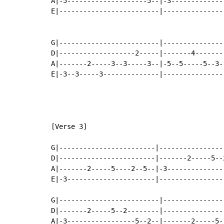
A|-5--------------------5--|-3--------------
E|-------------------------|----------------
G|-------------------------|----------------
D|-------------------2-----|-------4-------
A|-------2-----3--3-----3--|-5--5-----5--3--
E|-3--3-----3--------------|----------------
[Verse 3]

G|------------------------|----------------
D|------------------------|-------2-----5--
A|-------2-----5----2--5--|-3--------------
E|-3----------------------|----------------
G|-------------------------|---------------
D|-------2-----5--2--------|---------------
A|-3-----------------5--2--|-------2-----5-