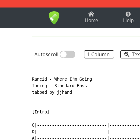
1-9
A
B
C
D
E
F
Home
Help
Autoscroll
1 Column
Tex
Rancid - Where I'm Going

Tuning - Standard Bass

tabbed by jjhand

[Intro]

G|----------------------------|-------------
D|----------------------------|-------------
A|----------------------------|-------------