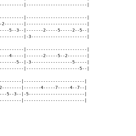
----------|-------------------------|

----------|-------------------------|

-2--------|-------------------------|

----5--3--|-------2-----5-----2--5--|

----------|-3-----------------------|

----------|-------------------------|

----4-----|-------2-----5--2--------|

-------5--|-3-----------------5-----|

----------|----------------------5--|

---------|-------------------------|

2--------|-------4-----7-----4--7--|

---5--3--|-5-----------------------|

---------|-------------------------|
