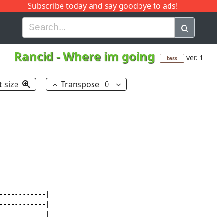
Subscribe today and say goodbye to ads!
G
H
I
J
K
L
M
N
O
P
Q
R
Rancid
-
Where im going
ver. 1
bass
t size
Transpose
0
-----------|

-----------|

-----------|
