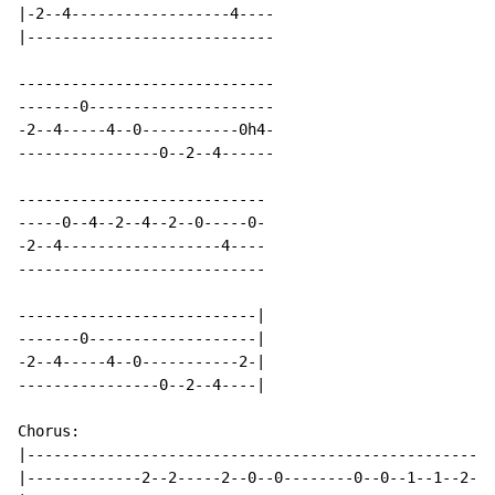
|-2--4------------------4----

|----------------------------

-----------------------------

-------0---------------------

-2--4-----4--0-----------0h4-

----------------0--2--4------

----------------------------

-----0--4--2--4--2--0-----0-

-2--4------------------4----

----------------------------

---------------------------|

-------0-------------------|

-2--4-----4--0-----------2-|

----------------0--2--4----|

Chorus:

|-----------------------------------------------------
|-------------2--2-----2--0--0--------0--0--1--1--2--5