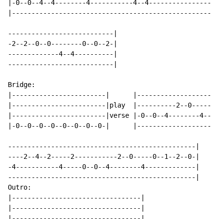
|-0--0--4--4--------4-----------4--4------------------
|-----------------------------------------------------
---------------------------|

-2--2--0--0--------0--0--2-|

-------------4--4----------|

---------------------------|

Bridge:

|------------------------|      |---------------------
|------------------------|play  |----------2--0-----0-
|------------------------|verse |-0--0--4--------4----
|-0--0--0--0--0--0--0--0-|      |---------------------
------------------------------------------------|

----2--4--2-----2-----------2--0-----0--1--2--0-|

-4-----------4-----0--0--4--------4-------------|

------------------------------------------------|

Outro:

|---------------------------------|

|---------------------------------|

|---------------------------------|
