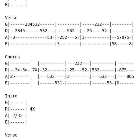
E|------|

Verse

G|------234532------|---------|-----232---|--------|--
D|--2345------532---|----532--|--25----52-|--------|--
A|-3-------------53-|-252---5-|3----------|--57875-|--
E|------------------|3--------|-----------|58-----8|58
Chorus

G|--------|  |----------|---232---|---------|--------|

D|--3>-5>-|7X|-32-------|-25---52-|532------|-875----|

A|3>------|  |---532----|3--------|---532---|----865-|

E|--------|  |------531-|---------|------53-|6-------|

Intro

G|------|

D|------| 4X

A|-2/3>-|

E|------|

Verse
