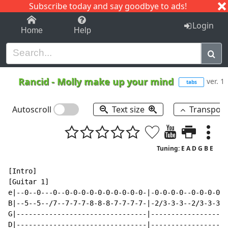
Subscribe today and say goodbye to ads!
1-9
A
B
C
D
E
F
G
H
I
J
K
Login
Home
Help
Rancid
-
Molly make up your mind
ver. 1
tabs
Autoscroll
Text size
Transpos
Tuning: E A D G B E
[Intro]

[Guitar 1]

e|--0--0---0--0-0-0-0-0-0-0-0-0-0-|-0-0-0-0--0-0-0-0-0
B|--5--5--/7--7-7-7-8-8-8-7-7-7-7-|-2/3-3-3--2/3-3-3-2
G|--------------------------------|-------------------
D|--------------------------------|-------------------