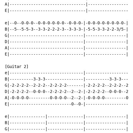
A|--------------------------------|-------------------
E|--------------------------------|-------------------
e|--0--0-0-0--0-0-0-0-0-0--0-0-0-|-0-0-0-0-0-0-0-0-|

B|--5--5-5-3--3-3-2-2-2-3--3-3-3-|-5-5-3-3-2-2-3/5-|

G|-------------------------------|-----------------|

D|-------------------------------|-----------------|

A|-------------------------------|-----------------|

E|-------------------------------|-----------------|

[Guitar 2]

e|-------------------------------|--------------------
B|----------3-3-3----------------|----------3-3-3-----
G|-2-2-2-2--2-2-2--2-2-2-2-------|-2-2-2-2--2-2-2--2-2
D|-2-2-2-2--0-0-0--2-2-2-2--2--2-|-2-2-2-2--0-0-0--2-2
A|-0-0-0-0---------0-0-0-0--2--2-|-0-0-0-0---------0-0
E|--------------------------0--0-|--------------------
e|---------------|---------------|-----------------|--
B|---------------|---------------|-----------------|--
G|---------------|---------------|-----------------|--