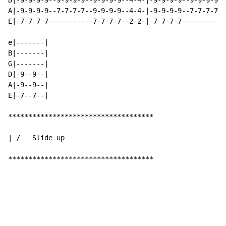
D|-9-9-9-9--9-9-9-9--9-9-9-9--4-4-|-9-9-9-9--9-9-9-9--
A|-9-9-9-9--7-7-7-7--9-9-9-9--4-4-|-9-9-9-9--7-7-7-7--
E|-7-7-7-7-----------7-7-7-7--2-2-|-7-7-7-7-----------
e|-------|

B|-------|

G|-------|

D|-9--9--|

A|-9--9--|

E|-7--7--|

************************************

| /   Slide up

************************************