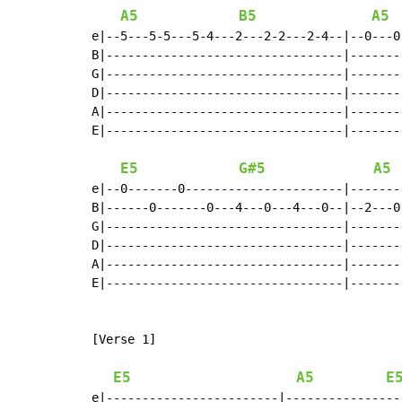
A5
B5
A5
e|--5---5-5---5-4---2---2-2---2-4--|--0---0
B|---------------------------------|-------
G|---------------------------------|-------
D|---------------------------------|-------
A|---------------------------------|-------
E|---------------------------------|-------
E5
G#5
A5
e|--0-------0----------------------|-------
B|------0-------0---4---0---4---0--|--2---0
G|---------------------------------|-------
D|---------------------------------|-------
A|---------------------------------|-------
E|---------------------------------|-------
[Verse 1]

E5
A5
E
e|------------------------|----------------