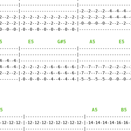
--------|------------------------|-----------------------
--------|------------------------|-2--2--2--2--4--4--4--4
2--2--2-|-2--2--2--2--2--2--2--2-|-2--2--2--2--4--4--4--4
2--2--2-|-2--2--2--2--2--2--2--2-|-0--0--0--0--2--2--2--2
0--0--0-|-0--0--0--0--0--0--0--0-|-----------------------
5
E5
G#5
A5
E5
--------|------------------------|-----------------------
--------|------------------------|-----------------------
4--4--4-|------------------------|-----------------------
4--4--4-|-2--2--2--2--6--6--6--6-|-7--7--7--7--2--2--2--2
2--2--2-|-2--2--2--2--6--6--6--6-|-7--7--7--7--2--2--2--2
--------|-0--0--0--0--4--4--4--4-|-5--5--5--5--0--0--0--0
5
A5
B5
----------|-------------------------|--------------------
-12-12-12-|-12-12-12-12-12-12-12-12-|-14-14-14-14-16-16-1
----------|-------------------------|--------------------