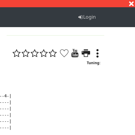
S
T
U
V
W
X
Y
Z
Login
1
Tuning:
-4-|

---|

---|

---|

---|

---|
