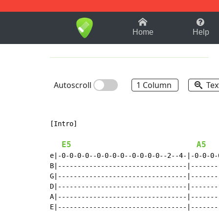
1-9
A
B
C
D
E
F
Home
Help
Autoscroll
1 Column
Tex
[Intro]

E5
A5
e|-0-0-0-0--0-0-0-0--0-0-0-0--2--4-|-0-0-0-
B|---------------------------------|-------
G|---------------------------------|-------
D|---------------------------------|-------
A|---------------------------------|-------
E|---------------------------------|-------