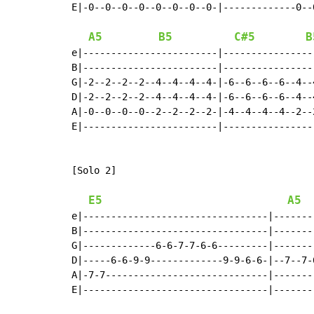
E|-0--0--0--0--0--0--0--0-|-------------0--
A5
B5
C#5
B
e|------------------------|----------------
B|------------------------|----------------
G|-2--2--2--2--4--4--4--4-|-6--6--6--6--4--
D|-2--2--2--2--4--4--4--4-|-6--6--6--6--4--
A|-0--0--0--0--2--2--2--2-|-4--4--4--4--2--
E|------------------------|----------------
[Solo 2]

E5
A5
e|---------------------------------|-------
B|---------------------------------|-------
G|-------------6-6-7-7-6-6---------|-------
D|-----6-6-9-9-------------9-9-6-6-|--7--7-
A|-7-7-----------------------------|-------
E|---------------------------------|-------