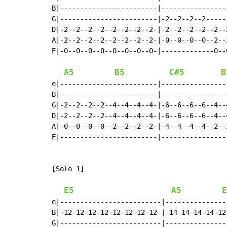
B|------------------------|----------------
G|------------------------|-2--2--2--2-----
D|-2--2--2--2--2--2--2--2-|-2--2--2--2--2--
A|-2--2--2--2--2--2--2--2-|-0--0--0--0--2--
E|-0--0--0--0--0--0--0--0-|-------------0--
A5
B5
C#5
B
e|------------------------|----------------
B|------------------------|----------------
G|-2--2--2--2--4--4--4--4-|-6--6--6--6--4--
D|-2--2--2--2--4--4--4--4-|-6--6--6--6--4--
A|-0--0--0--0--2--2--2--2-|-4--4--4--4--2--
E|------------------------|----------------
[Solo 1]

E5
A5
E
e|-------------------------|---------------
B|-12-12-12-12-12-12-12-12-|-14-14-14-14-12
G|-------------------------|---------------