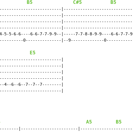
B5
C#5
B5
--------------------------|------------------------------
--------------------------|------------------------------
--------------------------|------------------------------
--------------------------|------------------------------
4-5-5-6-6----6-6-7-7-9-9--|-----7-7-8-8-9-9----6-6-7-7-9-
----------0---------------|--9--------------0------------
E5
--------------------------|

--------------------------|

--------------------------|

--------------------------|

--4--6--6--7--7--7--------|

--------------------------|

5
A5
B5
--------|------------------------|-----------------------