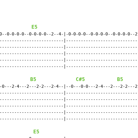
E5
0--0-0-0-0--0-0-0-0--2--4-|-0-0-0-0--0-0-0-0--0-0-0-0--2-
--------------------------|------------------------------
--------------------------|------------------------------
--------------------------|------------------------------
--------------------------|------------------------------
--------------------------|------------------------------
B5
C#5
B5
-0---2-4---2---2-2---2-4--|--0---0-0---2-4---2---2-2---2-
--------------------------|------------------------------
--------------------------|------------------------------
--------------------------|------------------------------
--------------------------|------------------------------
--------------------------|------------------------------
E5