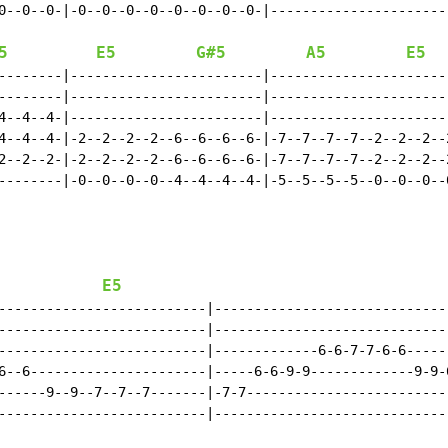
0--0--0-|-0--0--0--0--0--0--0--0-|-----------------------
5
E5
G#5
A5
E5
--------|------------------------|-----------------------
--------|------------------------|-----------------------
4--4--4-|------------------------|-----------------------
4--4--4-|-2--2--2--2--6--6--6--6-|-7--7--7--7--2--2--2--2
2--2--2-|-2--2--2--2--6--6--6--6-|-7--7--7--7--2--2--2--2
--------|-0--0--0--0--4--4--4--4-|-5--5--5--5--0--0--0--0
E5
--------------------------|------------------------------
--------------------------|------------------------------
--------------------------|-------------6-6-7-7-6-6------
6--6----------------------|-----6-6-9-9-------------9-9-6
------9--9--7--7--7-------|-7-7--------------------------
--------------------------|------------------------------