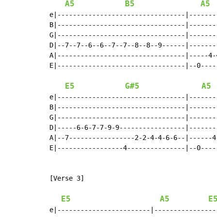
A5
B5
A5
e|---------------------------------|-------
B|---------------------------------|-------
G|---------------------------------|-------
D|--7--7--6--6--7--7--8--8--9------|-------
A|---------------------------------|-----4-
E|---------------------------------|--0----
E5
G#5
A5
e|---------------------------------|-------
B|---------------------------------|-------
G|---------------------------------|-------
D|-----6-6-7-7-9-9-----------------|-------
A|--7-----------------2-2-4-4-6-6--|------4
E|-----------------4---------------|--0----
[Verse 3]

E5
A5
E
e|------------------------|----------------