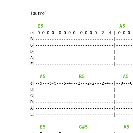
[Outro]

E5
A5
e|-0-0-0-0--0-0-0-0--0-0-0-0--2--4-|-0-0-0-
B|---------------------------------|-------
G|---------------------------------|-------
D|---------------------------------|-------
A|---------------------------------|-------
E|---------------------------------|-------
A5
B5
A5
e|--5---5-5---5-4---2---2-2---2-4--|--0---0
B|---------------------------------|-------
G|---------------------------------|-------
D|---------------------------------|-------
A|---------------------------------|-------
E|---------------------------------|-------
E5
G#5
A5