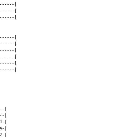
-----|

-----|

-----|

-----|

-----|

-----|

-----|

-----|

-----|

-|

-|

-|

-|

-|
