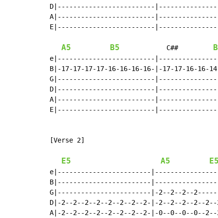
D|-------------------------|---------------
A|-------------------------|---------------
E|-------------------------|---------------
A5
B5
B
            C##         
e|-------------------------|---------------
B|-17-17-17-17-16-16-16-16-|-17-17-16-16-14
G|-------------------------|---------------
D|-------------------------|---------------
A|-------------------------|---------------
E|-------------------------|---------------
[Verse 2]

E5
A5
E
e|------------------------|----------------
B|------------------------|----------------
G|------------------------|-2--2--2--2-----
D|-2--2--2--2--2--2--2--2-|-2--2--2--2--2--
A|-2--2--2--2--2--2--2--2-|-0--0--0--0--2--