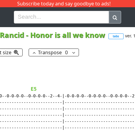
Subscribe today and say goodbye to ads!
G
H
I
J
K
L
M
N
O
P
Q
R
Rancid
-
Honor is all we know
ver. 
tabs
t size
Transpose
0
E5
0--0-0-0-0--0-0-0-0--2--4-|-0-0-0-0--0-0-0-0--0-0-0-0--2-
--------------------------|------------------------------
--------------------------|------------------------------
--------------------------|------------------------------
--------------------------|------------------------------
--------------------------|------------------------------