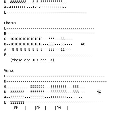
D--88888888---3-5-55555555555--

A--66666666---1-3-33333333333--

E----------------------------------------

Chorus

E--------------------------------------------

B--------------------------------------------

G--1010101010101010---555---33----

D--1010101010101010---555---33----    4X

A---8 8 8 8 8 8 8 8---333---11---

E-------------------------------------------

   (those are 10s and 8s)

Verse

E-------------------------------------------------

B--------------------------------------------------

G----------- 5555555---33333333---333---

D--3333333---5555555---33333333---333 --      4X

A--3333333---3333333---11111111---111--

E--1111111---------------------------------------

    |PM   |    |PM  |    |PM   |
