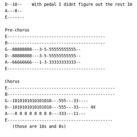
D--10--    With pedal I didnt figure out the rest Im j
A
-
-
-
8
-
-
E-------

Pre-chorus

E----------------------------------------

B----------------------------------------

G--88888888---3-5-55555555555--

D--88888888---3-5-55555555555--

A--66666666---1-3-33333333333--

E----------------------------------------

Chorus

E--------------------------------------------

B--------------------------------------------

G--1010101010101010---555---33----

D--1010101010101010---555---33---- 4X

A---8 8 8 8 8 8 8 8---333---11---

E-------------------------------------------

   (those are 10s and 8s)
