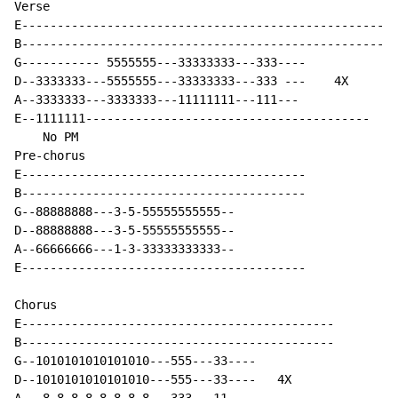
Verse

E---------------------------------------------------

B---------------------------------------------------

G----------- 5555555---33333333---333----

D--3333333---5555555---33333333---333 ---    4X

A--3333333---3333333---11111111---111---

E--1111111----------------------------------------

    No PM

Pre-chorus

E----------------------------------------

B----------------------------------------

G--88888888---3-5-55555555555--

D--88888888---3-5-55555555555--

A--66666666---1-3-33333333333--

E----------------------------------------

Chorus

E--------------------------------------------

B--------------------------------------------

G--1010101010101010---555---33----

D--1010101010101010---555---33----   4X
