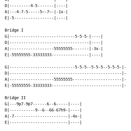
D|---------4-5-------|----|

A|---4-7-5-----5~-7~-|-1x-|

E|-5-----------------|----|

Bridge I

G|----------------------------5-5-5-|----|

D|----------------------------------|----|

A|-------------------55555555-------|-3x-|

E|-55555555-33333333----------------|----|

G|----------------------------5-5-5--5-5-5--5-5-5-|---
D|------------------------------------------------|---
A|-------------------55555555---------------------|-1x
E|-55555555-33333333------------------------------|---
Bridge II

G|---9p7-9p7------6--6-----|----|

D|-----------9--6--66-67h9-|----|

A|-7-----------------------|-4x-|

E|-------------------------|----|
