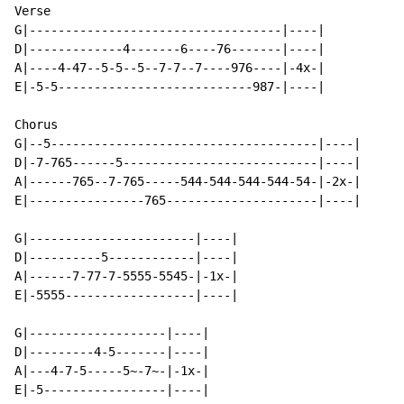
Verse

G|-----------------------------------|----|

D|-------------4-------6----76-------|----|

A|----4-47--5-5--5--7-7--7----976----|-4x-|

E|-5-5---------------------------987-|----|

Chorus

G|--5-------------------------------------|----|

D|-7-765------5---------------------------|----|

A|------765--7-765-----544-544-544-544-54-|-2x-|

E|----------------765---------------------|----|

G|-----------------------|----|

D|----------5------------|----|

A|------7-77-7-5555-5545-|-1x-|

E|-5555------------------|----|

G|-------------------|----|

D|---------4-5-------|----|

A|---4-7-5-----5~-7~-|-1x-|

E|-5-----------------|----|
