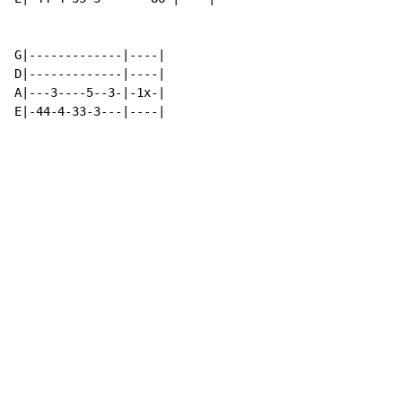
G|-------------|----|

D|-------------|----|

A|---3----5--3-|-1x-|

E|-44-4-33-3---|----|