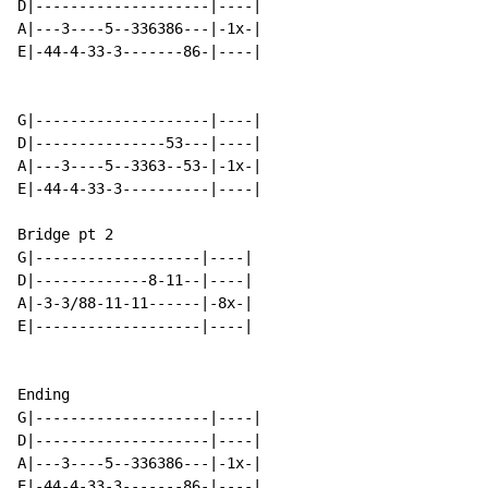
D|--------------------|----|

A|---3----5--336386---|-1x-|

E|-44-4-33-3-------86-|----|

G|--------------------|----|

D|---------------53---|----|

A|---3----5--3363--53-|-1x-|

E|-44-4-33-3----------|----|

Bridge pt 2

G|-------------------|----|

D|-------------8-11--|----|

A|-3-3/88-11-11------|-8x-|

E|-------------------|----|

Ending

G|--------------------|----|

D|--------------------|----|

A|---3----5--336386---|-1x-|

E|-44-4-33-3-------86-|----|
