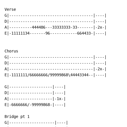
Verse

G|-------------------------------------|----|

D|-------------------------------------|----|

A|----------444486---33333333-33-------|-2x-|

E|-11111134-------96------------664433-|----|

Chorus

G|-------------------------------------|----|

D|-------------------------------------|----|

A|-------------------------------------|-2x-|

E|-1111111/66666666/99999868\44443344--|----|

G|-------------------|----|

D|-------------------|----|

A|-------------------|-1x-|

E|-6666666/-99999868-|----|

Bridge pt 1

G|--------------------|----|
