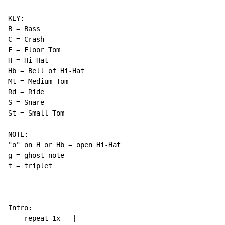
KEY:

B = Bass

C = Crash

F = Floor Tom

H = Hi
-
Hat

Hb = Bell of Hi-Hat

Mt = Medium Tom

Rd = Ride

S = Snare

St = Small Tom

NOTE:

"o" on H or Hb = open Hi-Hat

g = ghost note

t = triplet

Intro:

 ---repeat-1x---|
