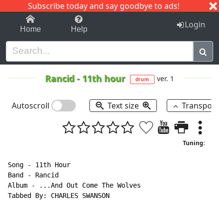
Subscribe today and say goodbye to ads!
1-9
A
B
C
D
E
F
G
H
I
J
K
Login
Home
Help
Rancid
-
11th hour
ver. 1
drum
Autoscroll
Text size
Transpos
Tuning:
Song - 11th Hour

Band - Rancid

Album - ...And Out Come The Wolves

Tabbed By: CHARLES SWANSON
