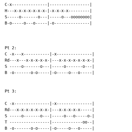
C-x---------------|-----------------|

H---x-x-x-x-x-x-x-|-x-x-x-x---------|

S-----o-------o---|-----o---oooooooo|

B-o-----o---o-----|-o---------------|

Pt 2:

C -x---x-----------|-x---------------|

Rd---x---x-x-x-x-x-|---x-x-x-x-x-x-x-|

S -----o-------o---|-----o-------o---|

B -o-------o-o-----|-o-----o---o-----|

Pt 3:

C -x---------------|-x---------------|

Rd---x-x-x-x-x-x-x-|---x-x-x-x-x-----|

S -----o-------o---|-----o---o-----o-|

T -----------------|-------------oo--|

B -o-------o-o-----|-o-----o---o-----|
