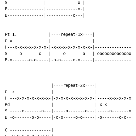
S---------------|-------------o-|

F---------------|-------------o-|

B---------------|-----------o---|

Pt 1:             |----repeat-1x----|

C-x---------------|-----------------|-----------------
H---x-x-x-x-x-x-x-|-x-x-x-x-x-x-x-x-|-----------------
S-----o-------o---|-----o-------o---|-oooooooooooooooo
B-o-------o-o-----|-o-o-----o-o-----|-----------------
                   |----repeat-2x----|

C -x---------------|-----------------|----------------
H ---x-x-x-x-x-x-x-|-x-x-x-x-x-x-x-x-|-----x-x-x-x-x-x
Rd-----------------|-----------------|-x-x------------
S -----o-------o---|-----o-------o---|-----o-------o--
B -o-------o-o-----|-o-o-----o-o-----|-o-------o-o----
C -----------------|
