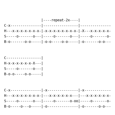
                  |----repeat-2x----|

C-x---------------|-----------------|-----------------
H---x-x-x-x-x-x-x-|-x-x-x-x-x-x-x-x-|-X---x-x-x-x-x-x-
S-----o-------o---|-----o-------o---|-----o-------o---
B-o-------o-o-----|-o-o-----o-o-----|-o-------o-o-----
C-----------------|

H-x-x-x-x-x-x-X---|

S-----o-------o---|

B-o-o-----o-o-----|

C-x---------------|-x---------------|-x---------------
H---x-x-x-x-x-x-x-|---x-x-x-x-x-x---|---x-x-x-x-x-x-x-
S-----o-------o---|-----o-------o-oo|-----o-------o---
B-o-----o---o-----|-o---------------|-o-------o-o-----