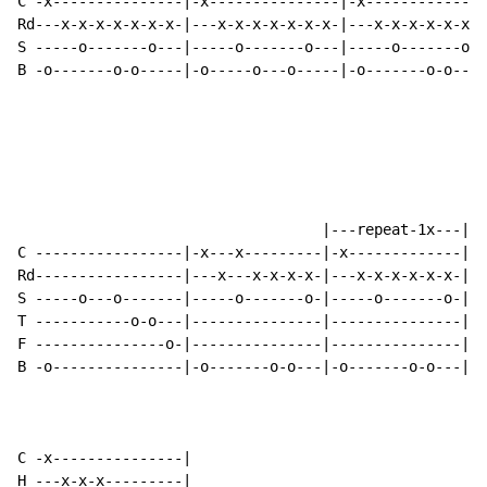
C -x---------------|-x---------------|-x--------------
Rd---x-x-x-x-x-x-x-|---x-x-x-x-x-x-x-|---x-x-x-x-x-x-x
S -----o-------o---|-----o-------o---|-----o-------o--
B -o-------o-o-----|-o-----o---o-----|-o-------o-o----
                                   |---repeat-1x---|

C -----------------|-x---x---------|-x-------------|

Rd-----------------|---x---x-x-x-x-|---x-x-x-x-x-x-|

S -----o---o-------|-----o-------o-|-----o-------o-|

T -----------o-o---|---------------|---------------|

F ---------------o-|---------------|---------------|

B -o---------------|-o-------o-o---|-o-------o-o---|

C -x---------------|

H ---x-x-x---------|
