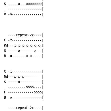
S -----o---oooooooo|

T -----------------|

B -o---------------|

  ----repeat-2x----|

C -x---------------|

Rd---x-x-x-x-x-x-x-|

S -----o-------o---|

B -o-------o-o-----|

C -x---------------|

Rd---x-x-x---------|

S -----o-----------|

T ---------oooo----|

F -------------oooo|

B -o---------------|

  ----repeat-2x----|
