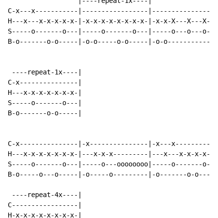
                  |----repeat-1x----|

C-x---x-----------|-----------------|-----------------
H---x---x-x-x-x-x-|-x-x-x-x-x-x-x-x-|-x-x-X---X---X---
S-----o-------o---|-----o-------o---|-----o---o---o-oo
B-o-------o-o-----|-o-o-----o-o-----|-o-o-------------
 ----repeat-1x----|

C-x---------------|

H---x-x-x-x-x-x-x-|

S-----o-------o---|

B-o-------o-o-----|

C-x---------------|-x---------------|-x---x-----------
H---x-x-x-x-x-x-x-|---x-x-x---------|---x---x-x-x-x-x-
S-----o-------o---|-----o---oooooooo|-----o-------o---
B-o-----o---o-----|-o-----o---------|-o-------o-o-----
 ----repeat-4x----|

C-----------------|

H-x-x-x-x-x-x-x-x-|
