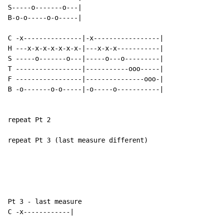
S-----o-------o---|

B-o-o-----o-o-----|

C -x---------------|-x-----------------|

H ---x-x-x-x-x-x-x-|---x-x-x-----------|

S -----o-------o---|-----o---o---------|

T -----------------|-----------ooo-----|

F -----------------|---------------ooo-|

B -o-------o-o-----|-o-----o-----------|

repeat Pt 2

repeat Pt 3 (last measure different)

Pt 3 - last measure

C -x------------|
