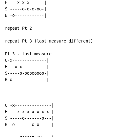
H ---x-x-x------|

S -----o-o-o-oo-|

B -o------------|

repeat Pt 2

repeat Pt 3 (last measure different)

Pt 3 - last measure

C-x--------------|

H---x-x----------|

S-----o-oooooooo-|

B-o--------------|

C -x---------------|

H ---x-x-x-x-x-x-x-|

S -----o-------o---|

B -o-------o-o-----|
