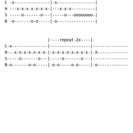
C -x---------------|-x----------------|

H ---x-x-x-x-x-x-x-|---x-x-x----------|

S -----o-------o---|-----o---oooooooo-|

B -o-------o-o-----|-o----------------|

                  |----repeat-2x----|

C-x---------------|-----------------|-----------------
H---x-x-x-x-x-x-x-|-x-x-x-x-x-x-x-x-|-X---------------
S-----o-------o---|-----o-------o---|-----------------
B-o-------o-o-----|-o-o-----o-o-----|-o---------------