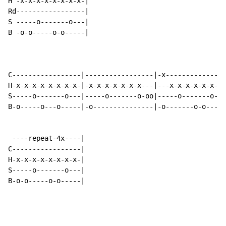
H -x-x-x-x-x-x-x-x-|

Rd-----------------|

S -----o-------o---|

B -o-o-----o-o-----|

C-----------------|-----------------|-x---------------
H-x-x-x-x-x-x-x-x-|-x-x-x-x-x-x-x---|---x-x-x-x-x-x-x-
S-----o-------o---|-----o-------o-oo|-----o-------o---
B-o-----o---o-----|-o---------------|-o-------o-o-----
 ----repeat-4x----|

C-----------------|

H-x-x-x-x-x-x-x-x-|

S-----o-------o---|

B-o-o-----o-o-----|
