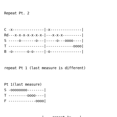
Repeat Pt. 2

C -x---------------|-x---------------|

Rd---x-x-x-x-x-x-x-|---x-x-x---------|

S -----o-------o---|-----o---oooo----|

T -----------------|-------------oooo|

B -o-------o-o-----|-o---------------|

repeat Pt 1 (last measure is different)

Pt 1(last measure)

S -oooooooo--------|

T ---------oooo----|

F -------------oooo|
