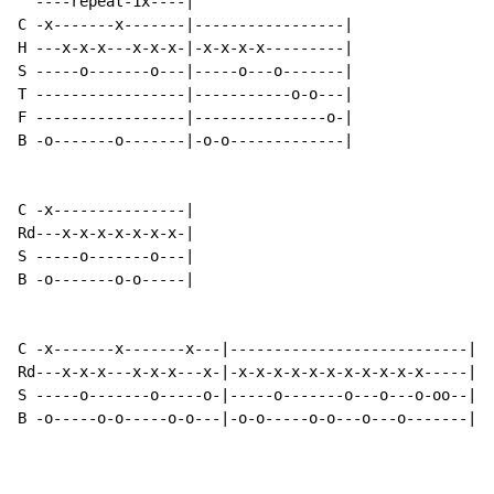
  ----repeat-1x----|

C -x-------x-------|-----------------|

H ---x-x-x---x-x-x-|-x-x-x-x---------|

S -----o-------o---|-----o---o-------|

T -----------------|-----------o-o---|

F -----------------|---------------o-|

B -o-------o-------|-o-o-------------|

C -x---------------|

Rd---x-x-x-x-x-x-x-|

S -----o-------o---|

B -o-------o-o-----|

C -x-------x-------x---|---------------------------|

Rd---x-x-x---x-x-x---x-|-x-x-x-x-x-x-x-x-x-x-x-----||

S -----o-------o-----o-|-----o-------o---o---o-oo--|

B -o-----o-o-----o-o---|-o-o-----o-o---o---o-------|
