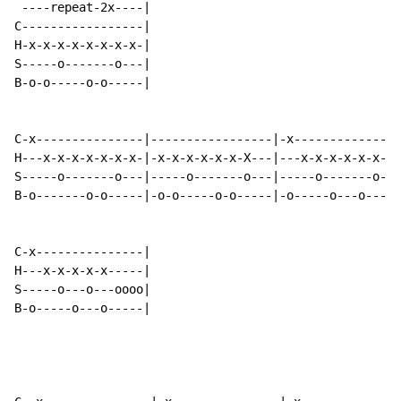
 ----repeat-2x----|

C-----------------|

H-x-x-x-x-x-x-x-x-|

S-----o-------o---|

B-o-o-----o-o-----|

C-x---------------|-----------------|-x---------------
H---x-x-x-x-x-x-x-|-x-x-x-x-x-x-X---|---x-x-x-x-x-x-x-
S-----o-------o---|-----o-------o---|-----o-------o---
B-o-------o-o-----|-o-o-----o-o-----|-o-----o---o-----
C-x---------------|

H---x-x-x-x-x-----|

S-----o---o---oooo|

B-o-----o---o-----|
