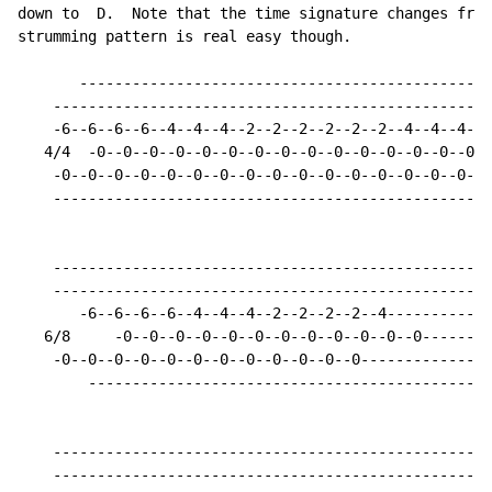
down to  D.  Note that the time signature changes from
strumming pattern is real easy though.

       -----------------------------------------------
    --------------------------------------------------
    -6--6--6--6--4--4--4--2--2--2--2--2--2--4--4--4---
   4/4  -0--0--0--0--0--0--0--0--0--0--0--0--0--0--0--
    -0--0--0--0--0--0--0--0--0--0--0--0--0--0--0--0---
    --------------------------------------------------
    --------------------------------------------------
    --------------------------------------------------
       -6--6--6--6--4--4--4--2--2--2--2--4------------
   6/8     -0--0--0--0--0--0--0--0--0--0--0--0--------
    -0--0--0--0--0--0--0--0--0--0--0--0---------------
        ----------------------------------------------
    --------------------------------------------------
    --------------------------------------------------