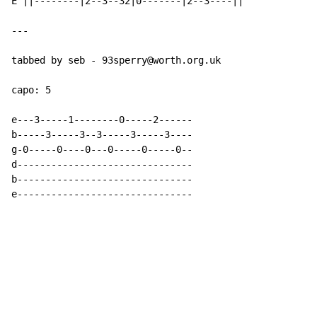
E ||--------|2--3--32|0-------|2--3----||

-
-
-
tabbed by seb - 93sperry@worth.org.uk

capo: 5

e---3-----1--------0-----2------

b-----3-----3--3-----3-----3----

g-0-----0----0---0-----0-----0--

d-------------------------------

b-------------------------------

e-------------------------------