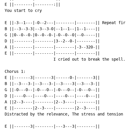
E ||--------|--------:||

You start to cry

E ||-3--1---|-0--2---|--------|--------|| Repeat first
B ||--3--3-3|--3--3-0|--1--1--|1--1----||

G ||0--0--0-|0--0--0-|-0--0--0|--0-----||

D ||--------|--------|3--2--0-|--------||

A ||--------|--------|--------|-3--320-||

E ||--------|--------|--------|--------||

                     I cried out to break the spell..

Chorus 1:

E ||-------3|-------3|------0-|-------3||

B ||--3---3-|--3---3-|--3----3|--3---3-||

G ||-0---0--|-0---0--|-0---0--|-0---0--||

D ||----0---|----0---|----0---|----0---||

A ||2--3----|--------|2--3----|--------||

E ||--------|2--3----|--------|2--3----||

Distracted by the relevance, The stress and tension

E ||-------3|--------|---3---3|--------||
