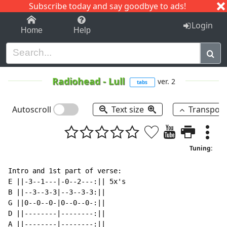
Subscribe today and say goodbye to ads!
1-9
A
B
C
D
E
F
G
H
I
J
K
Login
Home
Help
Radiohead
-
Lull
ver. 2
tabs
Autoscroll
Text size
Transpos
Tuning:
Intro and 1st part of verse:

E ||-3--1---|-0--2---:|| 5x's

B ||--3--3-3|--3--3-3:||

G ||0--0--0-|0--0--0-:||

D ||--------|--------:||

A ||--------|--------:||
