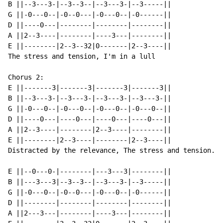
B ||--3---3-|--3--3--|--3---3-|--3-----||

G ||-0---0--|-0--0---|-0---0--|-0------||

D ||----0---|--------|--------|--------||

A ||2--3----|--------|----3---|--------||

E ||--------|2--3--32|0-------|2--3----||

The stress and tension, I'm in a lull

Chorus 2:

E ||-------3|-------3|-------3|-------3||

B ||--3---3-|--3---3-|--3---3-|--3---3-||

G ||-0---0--|-0---0--|-0---0--|-0---0--||

D ||----0---|----0---|----0---|----0---||

A ||2--3----|--------|2--3----|--------||

E ||--------|2--3----|--------|2--3----||

Distracted by the relevance, The stress and tension...

E ||--0---0-|--------|---3---3|--------||

B ||---3---3|--3--3--|--3---3-|--3-----||

G ||-0---0--|-0--0---|-0---0--|-0------||

D ||--------|--------|--------|--------||

A ||2---3---|--------|----3---|--------||
