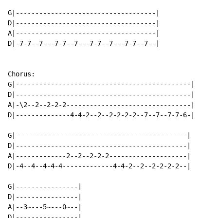
G|------------------------------------|

D|------------------------------------|

A|------------------------------------|

D|-7-7--7---7-7--7---7-7--7---7-7--7--|

Chorus:

G|---------------------------------------------|

D|---------------------------------------------|

A|-\2--2--2-2-2--------------------------------|

D|--------------4-4-2--2--2-2-2-2--7--7--7-7-6-|

G|--------------------------------------------|

D|--------------------------------------------|

A|-------------2--2--2-2-2--------------------|

D|-4--4--4-4-4-------------4-4-2--2--2-2-2-2--|

G|----------------|

D|----------------|

A|--3~---5~---0~--|

D|----------------|
