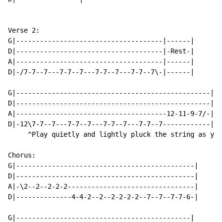
Verse 2:

G|-------------------------------------|------|

D|-------------------------------------|-Rest-|

A|-------------------------------------|------|

D|-/7-7--7---7-7--7---7-7--7---7-7--7\-|------|

G|-------------------------------------------------|

D|-------------------------------------------------|

A|--------------------------------------12-11-9-7/-|

D|-12\7-7--7---7-7--7---7-7--7---7-7--7------------|

     ^Play quietly and lightly pluck the string as you
Chorus:

G|---------------------------------------------|

D|---------------------------------------------|

A|-\2--2--2-2-2--------------------------------|

D|--------------4-4-2--2--2-2-2-2--7--7--7-7-6-|

G|--------------------------------------------|
