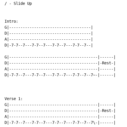
/ - Slide Up

Intro:

G|------------------------------------|

D|------------------------------------|

A|------------------------------------|

D|-7-7--7---7-7--7---7-7--7---7-7--7--|

G|---------------------------------------|------|

D|---------------------------------------|-Rest-|

A|---------------------------------------|------|

D|-7-7--7---7-7--7---7-7--7---7-7--7--7~-|------|

Verse 1:

G|---------------------------------------|------|

D|---------------------------------------|-Rest-|

A|---------------------------------------|------|

D|-7-7--7---7-7--7---7-7--7---7-7--7--7\-|------|
