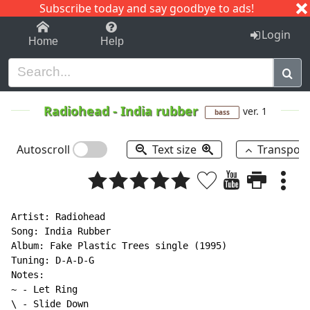
Subscribe today and say goodbye to ads!
1-9
A
B
C
D
E
F
G
H
I
J
K
Login
Home
Help
Radiohead
-
India rubber
ver. 1
bass
Autoscroll
Text size
Transpos
Artist: Radiohead

Song: India Rubber

Album: Fake Plastic Trees single (1995)

Tuning: D-A-D-G

~
 - Let Ring

\ - Slide Down
